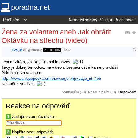
poradna.net
Neregistrovaný
Přihlásit
Registrovat
Žena za volantem aneb Jak obrátit
Oktávku na střechu (video)
#3
Eva_M
@
Prasak
,
21.01.2007
15:32
Jenom zírám, jak se jí to mohlo povést
Taky je dobrej ten odkaz na video z bezpečnostní kamery s další
"šikulkou" za volantem
http://www.uniquepeek.com/viewpage.php?page_id=456
Nestačím se divit...
Souhlasím (+0)
Nesouhlasím (-0)
Odpovědět
Reakce na odpověď
1
Zadajte svou přezdívku:
2
Napište svou odpověď: