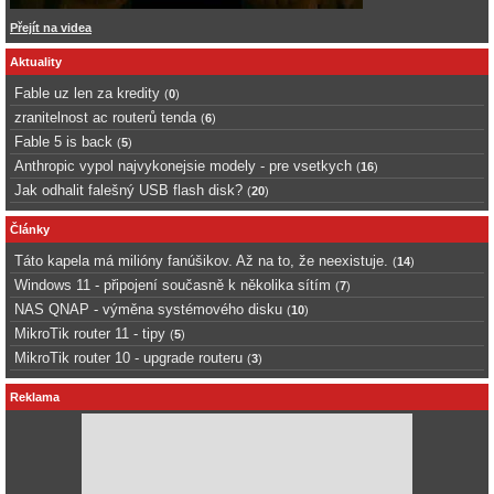
Přejít na videa
Aktuality
Fable uz len za kredity
(
0
)
zranitelnost ac routerů tenda
(
6
)
Fable 5 is back
(
5
)
Anthropic vypol najvykonejsie modely - pre vsetkych
(
16
)
Jak odhalit falešný USB flash disk?
(
20
)
Články
Táto kapela má milióny fanúšikov. Až na to, že neexistuje.
(
14
)
Windows 11 - připojení současně k několika sítím
(
7
)
NAS QNAP - výměna systémového disku
(
10
)
MikroTik router 11 - tipy
(
5
)
MikroTik router 10 - upgrade routeru
(
3
)
Reklama