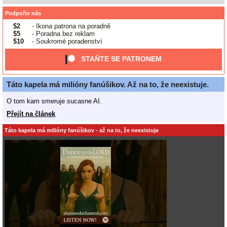
Podpořte nás
$2
- Ikona patrona na poradně
$5
- Poradna bez reklam
$10
- Soukromé poradenství
STAŇTE SE PATRONEM
Táto kapela má milióny fanúšikov. Až na to, že neexistuje.
O tom kam smeruje sucasne AI.
Přejít na článek
Táto kapela má milióny fanúšikov - až na to, že neexistuje