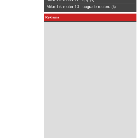
MikroTik router 10 - upgrade routeru
(
3
)
Reklama