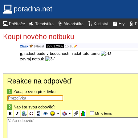
poradna.net
Počítače
Teraristika
Akvaristika
Kutilství
Hry
P
Koupi nového notbuku
2laak
@
host
,
22.01.2007
15:18
jj, radost bude v buducnosti hladat tuto temu
zevraj notbuk
Reakce na odpověď
1
Zadajte svou přezdívku:
2
Napište svou odpověď:
Mimo téma