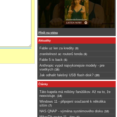
Přejít na videa
Aktuality
Fable uz len za kredity
(
0
)
zranitelnost ac routerů tenda
(
6
)
Fable 5 is back
(
5
)
Anthropic vypol najvykonejsie modely - pre
vsetkych
(
16
)
Jak odhalit falešný USB flash disk?
(
20
)
Články
Táto kapela má milióny fanúšikov. Až na to, že
neexistuje.
(
14
)
Windows 11 - připojení současně k několika
sítím
(
7
)
NAS QNAP - výměna systémového disku
(
10
)
MikroTik router 11 - tipy
(
5
)