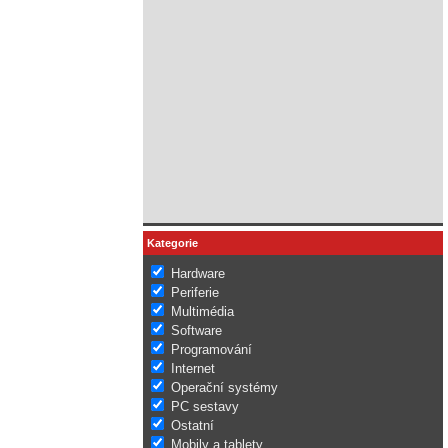
Kategorie
Hardware
Periferie
Multimédia
Software
Programování
Internet
Operační systémy
PC sestavy
Ostatní
Mobily a tablety