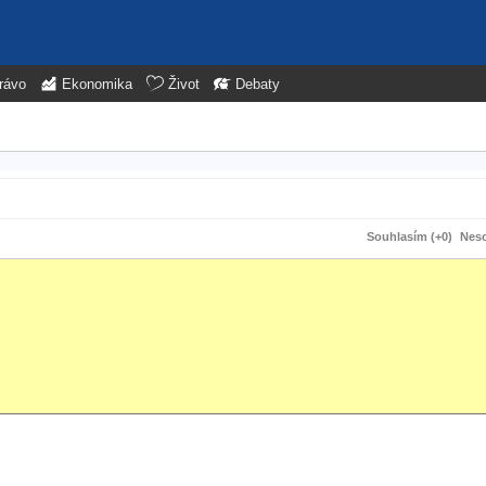
rávo
Ekonomika
Život
Debaty
Souhlasím (+0)
Neso