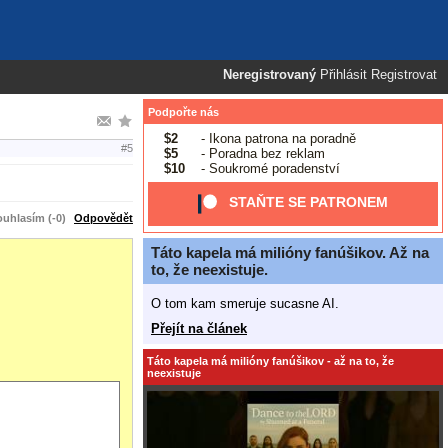
Neregistrovaný
Přihlásit
Registrovat
Podpořte nás
$2
- Ikona patrona na poradně
#5
$5
- Poradna bez reklam
$10
- Soukromé poradenství
STAŇTE SE PATRONEM
uhlasím (-0)
Odpovědět
Táto kapela má milióny fanúšikov. Až na
to, že neexistuje.
O tom kam smeruje sucasne AI.
Přejít na článek
Táto kapela má milióny fanúšikov - až na to, že
neexistuje