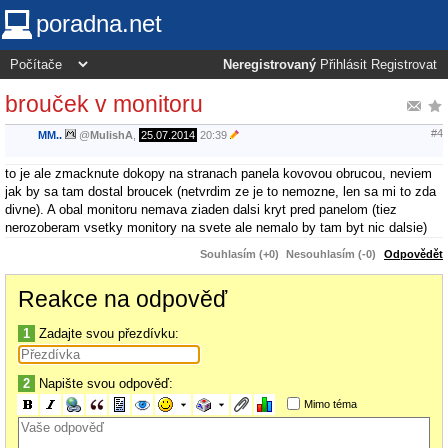
poradna.net
Neregistrovaný
Přihlásit
Registrovat
brouček v monitoru
#4
MM..
@
MulishA
,
25.07.2014
20:39
to je ale zmacknute dokopy na stranach panela kovovou obrucou, neviem
jak by sa tam dostal broucek (netvrdim ze je to nemozne, len sa mi to zda
divne). A obal monitoru nemava ziaden dalsi kryt pred panelom (tiez
nerozoberam vsetky monitory na svete ale nemalo by tam byt nic dalsie)
Souhlasím (+0)
Nesouhlasím (-0)
Odpovědět
Reakce na odpověď
1
Zadajte svou přezdívku:
2
Napište svou odpověď:
Mimo téma