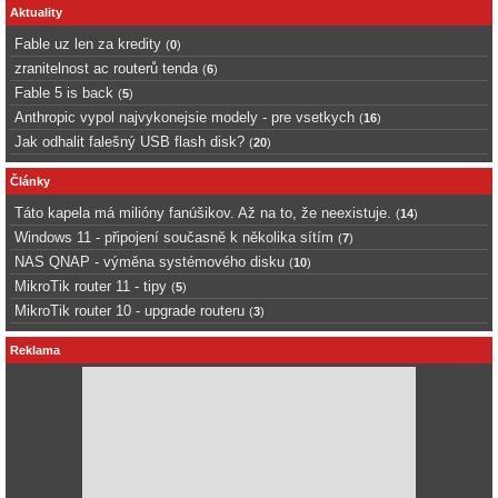
Aktuality
Fable uz len za kredity
(
0
)
zranitelnost ac routerů tenda
(
6
)
Fable 5 is back
(
5
)
Anthropic vypol najvykonejsie modely - pre vsetkych
(
16
)
Jak odhalit falešný USB flash disk?
(
20
)
Články
Táto kapela má milióny fanúšikov. Až na to, že neexistuje.
(
14
)
Windows 11 - připojení současně k několika sítím
(
7
)
NAS QNAP - výměna systémového disku
(
10
)
MikroTik router 11 - tipy
(
5
)
MikroTik router 10 - upgrade routeru
(
3
)
Reklama