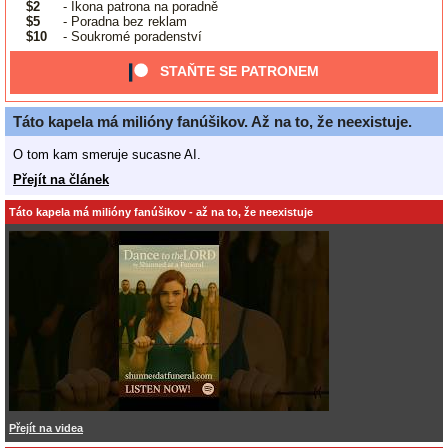
$2
- Ikona patrona na poradně
$5
- Poradna bez reklam
$10
- Soukromé poradenství
STAŇTE SE PATRONEM
Táto kapela má milióny fanúšikov. Až na to, že neexistuje.
O tom kam smeruje sucasne AI.
Přejít na článek
Táto kapela má milióny fanúšikov - až na to, že neexistuje
Přejít na videa