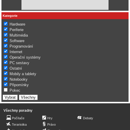
Kategorie
Hardware
Periferie
Multimédia
Software
Programování
Internet
Operační systémy
PC sestavy
Ostatní
Mobily a tablety
Notebooky
Připomínky
Pokec
Všechny poradny
Počítače
Hry
Debaty
Teraristika
Právo