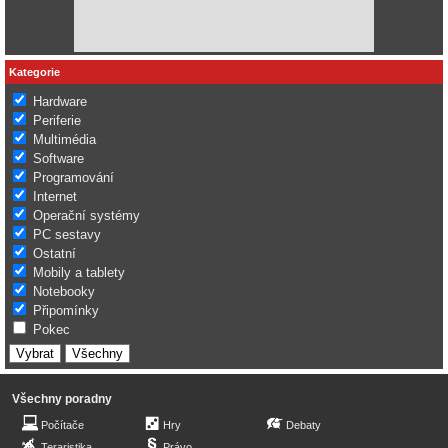
Kategorie
Hardware
Periferie
Multimédia
Software
Programování
Internet
Operační systémy
PC sestavy
Ostatní
Mobily a tablety
Notebooky
Připomínky
Pokec
Všechny poradny
Počítače
Hry
Debaty
Teraristika
Právo