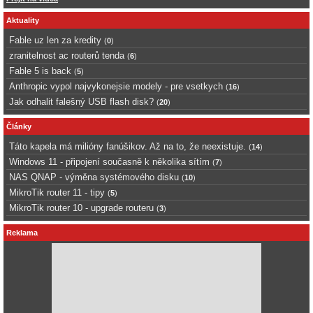
Aktuality
Fable uz len za kredity
(
0
)
zranitelnost ac routerů tenda
(
6
)
Fable 5 is back
(
5
)
Anthropic vypol najvykonejsie modely - pre vsetkych
(
16
)
Jak odhalit falešný USB flash disk?
(
20
)
Články
Táto kapela má milióny fanúšikov. Až na to, že neexistuje.
(
14
)
Windows 11 - připojení současně k několika sítím
(
7
)
NAS QNAP - výměna systémového disku
(
10
)
MikroTik router 11 - tipy
(
5
)
MikroTik router 10 - upgrade routeru
(
3
)
Reklama