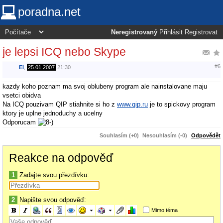
poradna.net
Neregistrovaný
Přihlásit
Registrovat
je lepsi ICQ nebo Skype
#6
El
,
25.01.2007
21:30
kazdy koho poznam ma svoj oblubeny program ale nainstalovane maju
vsetci obidva
Na ICQ pouzivam QIP stiahnite si ho z
www.qip.ru
je to spickovy program
ktory je uplne jednoduchy a ucelny
Odporucam
Souhlasím (+0)
Nesouhlasím (-0)
Odpovědět
Reakce na odpověď
1
Zadajte svou přezdívku:
2
Napište svou odpověď:
Mimo téma