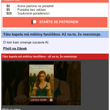
$2
- Ikona patrona na poradně
$5
- Poradna bez reklam
$10
- Soukromé poradenství
STAŇTE SE PATRONEM
Táto kapela má milióny fanúšikov. Až na to, že neexistuje.
O tom kam smeruje sucasne AI.
Přejít na článek
Táto kapela má milióny fanúšikov - až na to, že neexistuje
Přejít na videa