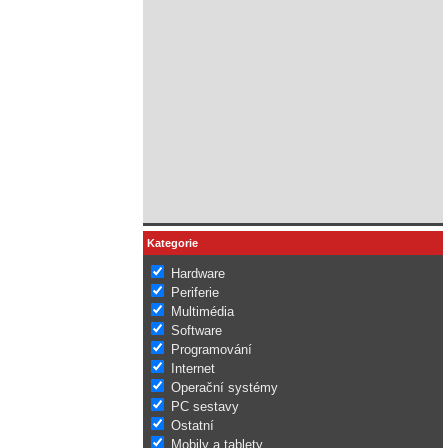
Kategorie
Hardware
Periferie
Multimédia
Software
Programování
Internet
Operační systémy
PC sestavy
Ostatní
Mobily a tablety