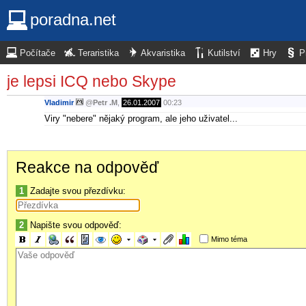
poradna.net
Počítače
Teraristika
Akvaristika
Kutilství
Hry
P
je lepsi ICQ nebo Skype
Vladimir
@
Petr .M
,
26.01.2007
00:23
Viry "nebere" nějaký program, ale jeho uživatel...
Reakce na odpověď
1
Zadajte svou přezdívku:
2
Napište svou odpověď:
Mimo téma