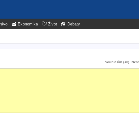
rávo
Ekonomika
Život
Debaty
Souhlasím (+0)
Neso