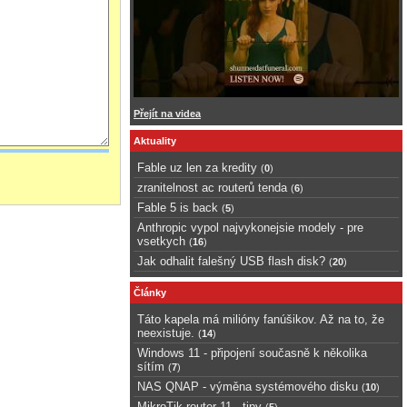
Přejít na videa
Aktuality
Fable uz len za kredity
(
0
)
zranitelnost ac routerů tenda
(
6
)
Fable 5 is back
(
5
)
Anthropic vypol najvykonejsie modely - pre
vsetkych
(
16
)
Jak odhalit falešný USB flash disk?
(
20
)
Články
Táto kapela má milióny fanúšikov. Až na to, že
neexistuje.
(
14
)
Windows 11 - připojení současně k několika
sítím
(
7
)
NAS QNAP - výměna systémového disku
(
10
)
MikroTik router 11 - tipy
(
5
)