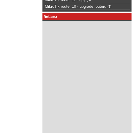
MikroTik router 10 - upgrade routeru
(
3
)
Reklama