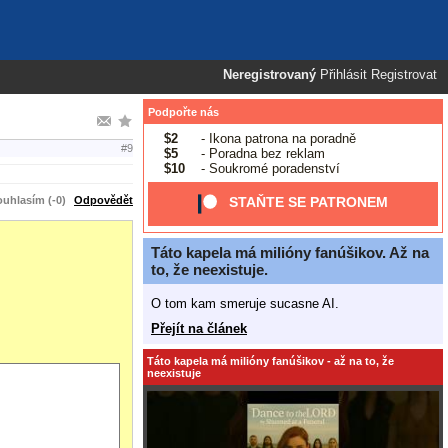
Neregistrovaný
Přihlásit
Registrovat
Podpořte nás
$2
- Ikona patrona na poradně
#9
$5
- Poradna bez reklam
$10
- Soukromé poradenství
uhlasím (-0)
Odpovědět
STAŇTE SE PATRONEM
Táto kapela má milióny fanúšikov. Až na
to, že neexistuje.
O tom kam smeruje sucasne AI.
Přejít na článek
Táto kapela má milióny fanúšikov - až na to, že
neexistuje