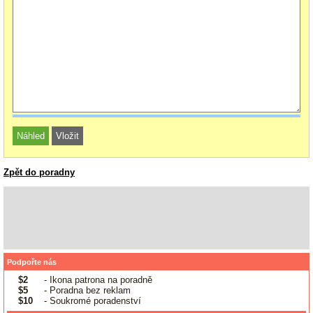
Zpět do poradny
Podpořte nás
$2
- Ikona patrona na poradně
$5
- Poradna bez reklam
$10
- Soukromé poradenství