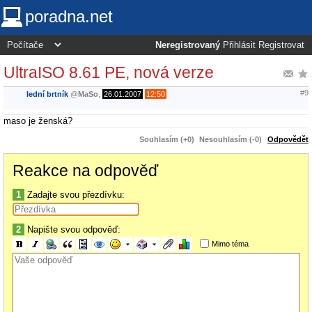
poradna.net
Neregistrovaný
Přihlásit
Registrovat
UltraISO 8.61 PE, nová verze
#9
lední brtník
@
MaSo
,
26.01.2007
12:50
maso je ženská?
Souhlasím (+0)
Nesouhlasím (-0)
Odpovědět
Reakce na odpověď
1
Zadajte svou přezdívku:
2
Napište svou odpověď:
Mimo téma