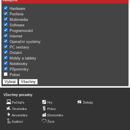
Hardware
Periferie
Multimédia
Software
Programování
Internet
Operační systémy
PC sestavy
Ostatní
Mobily a tablety
Notebooky
Připomínky
Pokec
Všechny poradny
Počítače
Hry
Debaty
Teraristika
Právo
Akvaristika
Ekonomika
Kutilství
Život