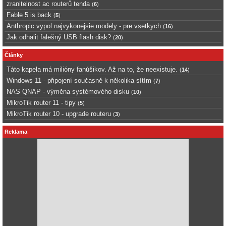
zranitelnost ac routerů tenda
(
6
)
Fable 5 is back
(
5
)
Anthropic vypol najvykonejsie modely - pre vsetkych
(
16
)
Jak odhalit falešný USB flash disk?
(
20
)
Články
Táto kapela má milióny fanúšikov. Až na to, že neexistuje.
(
14
)
Windows 11 - připojení současně k několika sítím
(
7
)
NAS QNAP - výměna systémového disku
(
10
)
MikroTik router 11 - tipy
(
5
)
MikroTik router 10 - upgrade routeru
(
3
)
Reklama