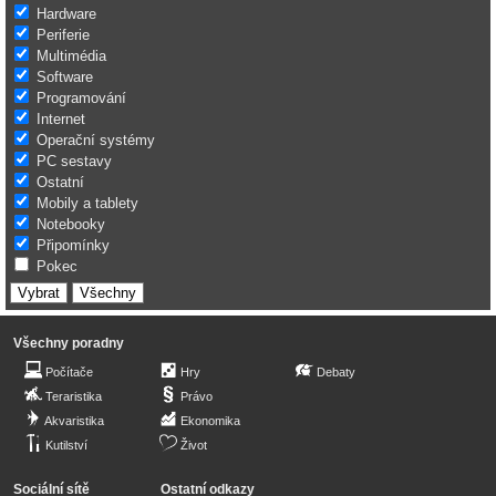
Hardware
Periferie
Multimédia
Software
Programování
Internet
Operační systémy
PC sestavy
Ostatní
Mobily a tablety
Notebooky
Připomínky
Pokec
Všechny poradny
Počítače
Hry
Debaty
Teraristika
Právo
Akvaristika
Ekonomika
Kutilství
Život
Sociální sítě
Ostatní odkazy