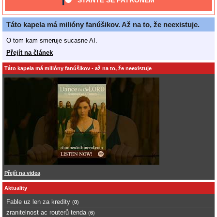
STAŇTE SE PATRONEM
Táto kapela má milióny fanúšikov. Až na to, že neexistuje.
O tom kam smeruje sucasne AI.
Přejít na článek
Táto kapela má milióny fanúšikov - až na to, že neexistuje
Přejít na videa
Aktuality
Fable uz len za kredity
(
0
)
zranitelnost ac routerů tenda
(
6
)