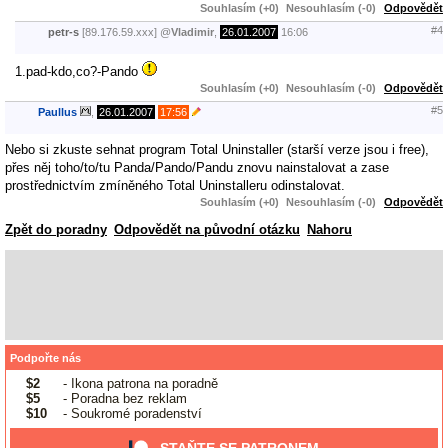
Souhlasím (+0)
Nesouhlasím (-0)
Odpovědět
#4
petr-s
[89.176.59.xxx]
@
Vladimir
,
26.01.2007
16:06
1.pad-kdo,co?-Pando
Souhlasím (+0)
Nesouhlasím (-0)
Odpovědět
#5
Paullus
,
26.01.2007
17:56
Nebo si zkuste sehnat program Total Uninstaller (starší verze jsou i free),
přes něj toho/to/tu Panda/Pando/Pandu znovu nainstalovat a zase
prostřednictvím zmíněného Total Uninstalleru odinstalovat.
Souhlasím (+0)
Nesouhlasím (-0)
Odpovědět
Zpět do poradny
Odpovědět na původní otázku
Nahoru
Podpořte nás
$2
- Ikona patrona na poradně
$5
- Poradna bez reklam
$10
- Soukromé poradenství