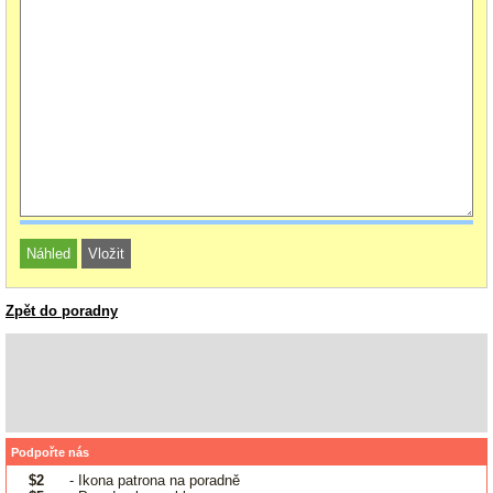
Zpět do poradny
Podpořte nás
$2
- Ikona patrona na poradně