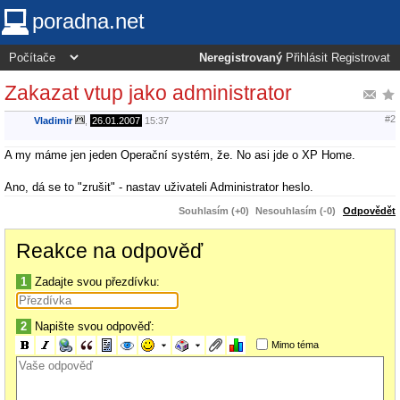
poradna.net
Neregistrovaný
Přihlásit
Registrovat
Zakazat vtup jako administrator
#2
Vladimir
,
26.01.2007
15:37
A my máme jen jeden Operační systém, že. No asi jde o XP Home.
Ano, dá se to "zrušit" - nastav uživateli Administrator heslo.
Souhlasím (+0)
Nesouhlasím (-0)
Odpovědět
Reakce na odpověď
1
Zadajte svou přezdívku:
2
Napište svou odpověď:
Mimo téma