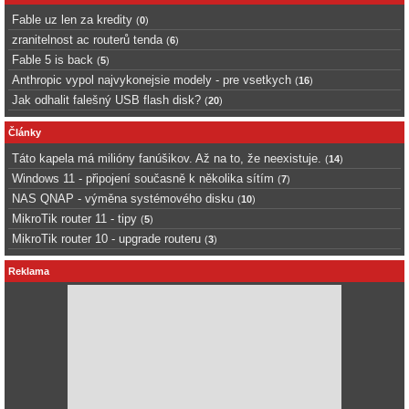
Fable uz len za kredity
(
0
)
zranitelnost ac routerů tenda
(
6
)
Fable 5 is back
(
5
)
Anthropic vypol najvykonejsie modely - pre vsetkych
(
16
)
Jak odhalit falešný USB flash disk?
(
20
)
Články
Táto kapela má milióny fanúšikov. Až na to, že neexistuje.
(
14
)
Windows 11 - připojení současně k několika sítím
(
7
)
NAS QNAP - výměna systémového disku
(
10
)
MikroTik router 11 - tipy
(
5
)
MikroTik router 10 - upgrade routeru
(
3
)
Reklama