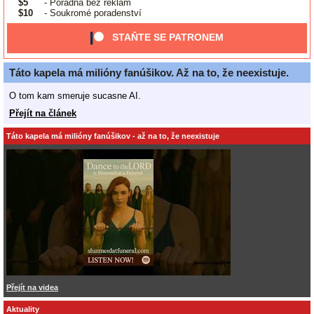
$5
- Poradna bez reklam
$10
- Soukromé poradenství
STAŇTE SE PATRONEM
Táto kapela má milióny fanúšikov. Až na to, že neexistuje.
O tom kam smeruje sucasne AI.
Přejít na článek
Táto kapela má milióny fanúšikov - až na to, že neexistuje
Přejít na videa
Aktuality