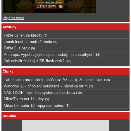
Přejít na videa
Aktuality
Fable uz len za kredity
(
0
)
zranitelnost ac routerů tenda
(
6
)
Fable 5 is back
(
5
)
Anthropic vypol najvykonejsie modely - pre vsetkych
(
16
)
Jak odhalit falešný USB flash disk?
(
20
)
Články
Táto kapela má milióny fanúšikov. Až na to, že neexistuje.
(
14
)
Windows 11 - připojení současně k několika sítím
(
7
)
NAS QNAP - výměna systémového disku
(
10
)
MikroTik router 11 - tipy
(
5
)
MikroTik router 10 - upgrade routeru
(
3
)
Reklama