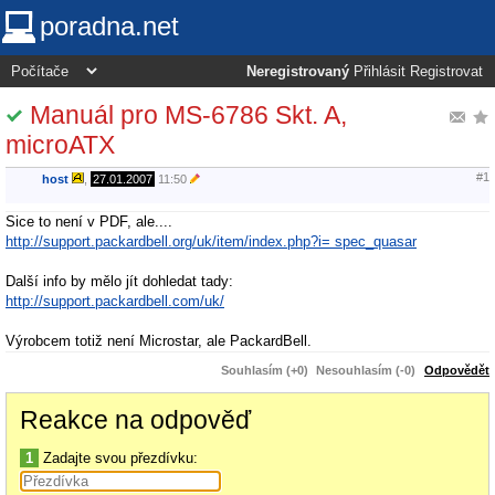
poradna.net
Neregistrovaný
Přihlásit
Registrovat
Manuál pro MS-6786 Skt. A,
microATX
#1
host
,
27.01.2007
11:50
Sice to není v PDF, ale....
http://support.packardbell.org/uk/item/index.php?i= spec_quasar
Další info by mělo jít dohledat tady:
http://support.packardbell.com/uk/
Výrobcem totiž není Microstar, ale PackardBell.
Souhlasím (+0)
Nesouhlasím (-0)
Odpovědět
Reakce na odpověď
1
Zadajte svou přezdívku: