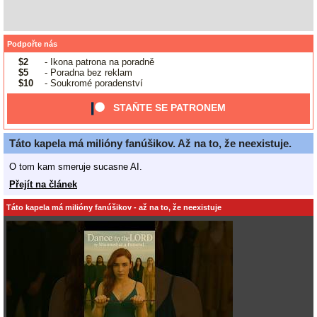
Podpořte nás
$2
- Ikona patrona na poradně
$5
- Poradna bez reklam
$10
- Soukromé poradenství
STAŇTE SE PATRONEM
Táto kapela má milióny fanúšikov. Až na to, že neexistuje.
O tom kam smeruje sucasne AI.
Přejít na článek
Táto kapela má milióny fanúšikov - až na to, že neexistuje