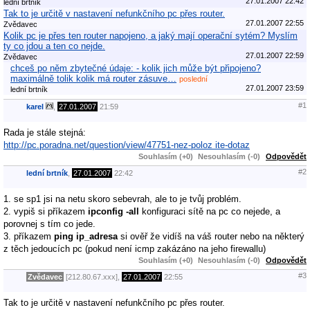
27.01.2007 22:42
lední brtník
Tak to je určitě v nastavení nefunkčního pc přes router.
27.01.2007 22:55
Zvědavec
Kolik pc je přes ten router napojeno, a jaký mají operační sytém? Myslím
ty co jdou a ten co nejde.
27.01.2007 22:59
Zvědavec
chceš po něm zbytečné údaje: - kolik jich může být připojeno?
maximálně tolik kolik má router zásuve…
poslední
27.01.2007 23:59
lední brtník
#1
karel
,
27.01.2007
21:59
Rada je stále stejná:
http://pc.poradna.net/question/view/47751-nez-poloz ite-dotaz
Souhlasím (+0)
Nesouhlasím (-0)
Odpovědět
#2
lední brtník
,
27.01.2007
22:42
1. se sp1 jsi na netu skoro sebevrah, ale to je tvůj problém.
2. vypiš si příkazem
ipconfig -all
konfiguraci sítě na pc co nejede, a
porovnej s tím co jede.
3. příkazem
ping ip_adresa
si ověř že vidíš na váš router nebo na některý
z těch jedoucích pc (pokud není icmp zakázáno na jeho firewallu)
Souhlasím (+0)
Nesouhlasím (-0)
Odpovědět
#3
Zvědavec
[212.80.67.xxx],
27.01.2007
22:55
Tak to je určitě v nastavení nefunkčního pc přes router.