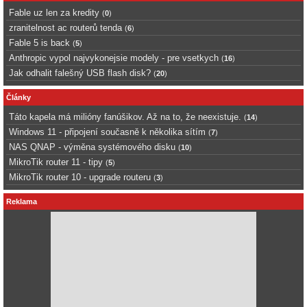
Fable uz len za kredity
(
0
)
zranitelnost ac routerů tenda
(
6
)
Fable 5 is back
(
5
)
Anthropic vypol najvykonejsie modely - pre vsetkych
(
16
)
Jak odhalit falešný USB flash disk?
(
20
)
Články
Táto kapela má milióny fanúšikov. Až na to, že neexistuje.
(
14
)
Windows 11 - připojení současně k několika sítím
(
7
)
NAS QNAP - výměna systémového disku
(
10
)
MikroTik router 11 - tipy
(
5
)
MikroTik router 10 - upgrade routeru
(
3
)
Reklama