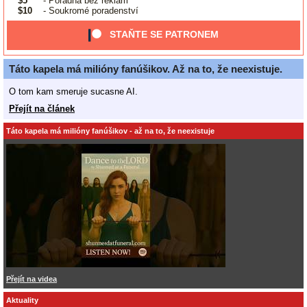
$5
- Poradna bez reklam
$10
- Soukromé poradenství
STAŇTE SE PATRONEM
Táto kapela má milióny fanúšikov. Až na to, že neexistuje.
O tom kam smeruje sucasne AI.
Přejít na článek
Táto kapela má milióny fanúšikov - až na to, že neexistuje
Přejít na videa
Aktuality