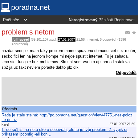
poradna.net
Neregistrovaný
Přihlásit
Registrovat
problem s netom
full_speed
[89.101.107.xxx],
27.01.2007
21:58
,
Internet
, 5 odpovědí (1396
zobrazení)
nazdar seci plz mam taky problem mame spravenu domacu siet cez router,
secko fici len na jednom kompe mi nejde spustit internet. To je zahada,
lebo siet funguje bez problemov. Skusal som vsetko aj som odinstaloval
sp2 ja uz fakt neviem poradte dakto plz dik
Odpovědět
Předmět
Rada je stále stejná: http://pc.poradna.net/question/view/47751-nez-poloz
ite-dotaz
27.01.2007 21:59
karel
1. se sp1 jsi na netu skoro sebevrah, ale to je tvůj problém. 2. vypiš si
příkazem ipconfig -all kon…