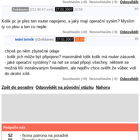
Souhlasím (+0)
Nesouhlasím (-0)
Odpovědět
#4
Zvědavec
[212.80.67.xxx],
27.01.2007
22:59
Kolik pc je přes ten router napojeno, a jaký mají operační sytém? Myslím
ty co jdou a ten co nejde.
Souhlasím (+0)
Nesouhlasím (-0)
Odpovědět
#5
lední brtník
@
Zvědavec
,
27.01.2007
23:59
chceš po něm zbytečné údaje:
- kolik jich může být připojeno? maximálně tolik kolik má router zásuvek.
- jaké operační systémy? na net se snad připojí všechny. některé se
možná liší instalovaným firewallem, ale nejdřív chce ověřit že vůbec vidí
do okolní sítě.
Souhlasím (+0)
Nesouhlasím (-0)
Odpovědět
Zpět do poradny
Odpovědět na původní otázku
Nahoru
Podpořte nás
$2
- Ikona patrona na poradně