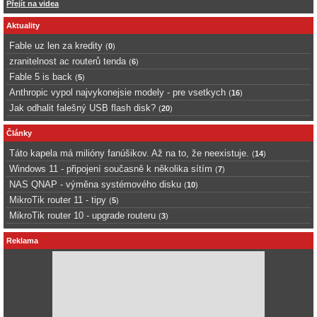
Přejít na videa
Aktuality
Fable uz len za kredity
(
0
)
zranitelnost ac routerů tenda
(
6
)
Fable 5 is back
(
5
)
Anthropic vypol najvykonejsie modely - pre vsetkych
(
16
)
Jak odhalit falešný USB flash disk?
(
20
)
Články
Táto kapela má milióny fanúšikov. Až na to, že neexistuje.
(
14
)
Windows 11 - připojení současně k několika sítím
(
7
)
NAS QNAP - výměna systémového disku
(
10
)
MikroTik router 11 - tipy
(
5
)
MikroTik router 10 - upgrade routeru
(
3
)
Reklama