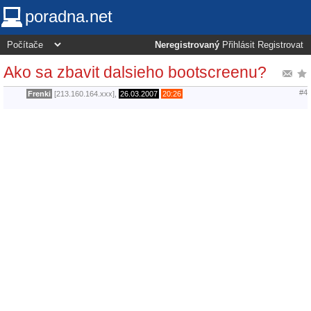
poradna.net
Neregistrovaný
Přihlásit
Registrovat
Ako sa zbavit dalsieho bootscreenu?
#4
Frenki
[213.160.164.xxx],
26.03.2007
20:26