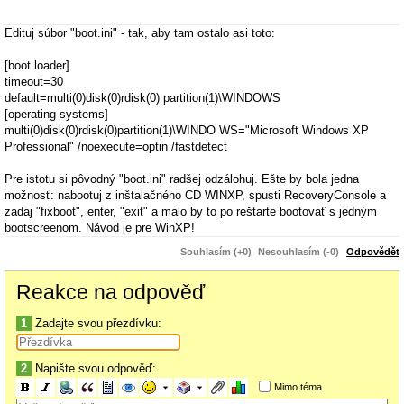
Edituj súbor "boot.ini" - tak, aby tam ostalo asi toto:
[boot loader]
timeout=30
default=multi(0)disk(0)rdisk(0) partition(1)\WINDOWS
[operating systems]
multi(0)disk(0)rdisk(0)partition(1)\WINDO WS="Microsoft Windows XP
Professional" /noexecute=optin /fastdetect
Pre istotu si pôvodný "boot.ini" radšej odzálohuj. Ešte by bola jedna
možnosť: nabootuj z inštalačného CD WINXP, spusti RecoveryConsole a
zadaj "fixboot", enter, "exit" a malo by to po reštarte bootovať s jedným
bootscreenom. Návod je pre WinXP!
Souhlasím (+0)
Nesouhlasím (-0)
Odpovědět
Reakce na odpověď
1
Zadajte svou přezdívku:
2
Napište svou odpověď:
Mimo téma