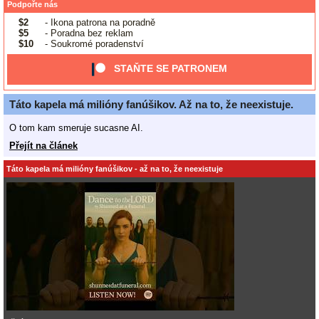
Podpořte nás
$2
- Ikona patrona na poradně
$5
- Poradna bez reklam
$10
- Soukromé poradenství
STAŇTE SE PATRONEM
Táto kapela má milióny fanúšikov. Až na to, že neexistuje.
O tom kam smeruje sucasne AI.
Přejít na článek
Táto kapela má milióny fanúšikov - až na to, že neexistuje