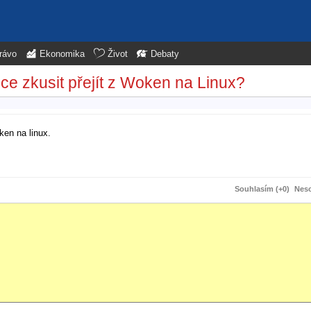
rávo
Ekonomika
Život
Debaty
ce zkusit přejít z Woken na Linux?
ken na linux.
Souhlasím (+0)
Neso