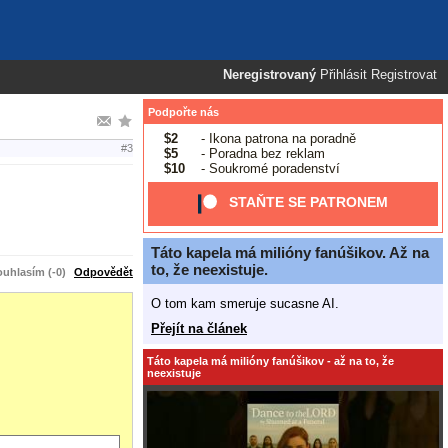
Neregistrovaný
Přihlásit
Registrovat
Podpořte nás
$2
- Ikona patrona na poradně
#3
$5
- Poradna bez reklam
$10
- Soukromé poradenství
STAŇTE SE PATRONEM
Táto kapela má milióny fanúšikov. Až na
to, že neexistuje.
uhlasím (-0)
Odpovědět
O tom kam smeruje sucasne AI.
Přejít na článek
Táto kapela má milióny fanúšikov - až na to, že
neexistuje