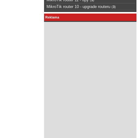
MikroTik router 10 - upgrade routeru
(
3
)
Reklama