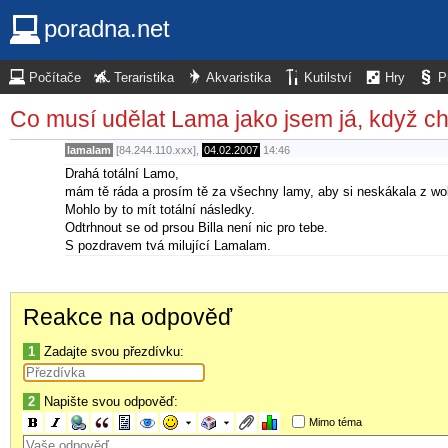
poradna.net
Počítače
Teraristika
Akvaristika
Kutilství
Hry
P
Co musí udělat Lama jako jsem já, když ch
lamalam
[84.244.110.xxx],
04.02.2007
14:46
Drahá totální Lamo,
mám tě ráda a prosím tě za všechny lamy, aby si neskákala z wo
Mohlo by to mít totální následky.
Odtrhnout se od prsou Billa není nic pro tebe.
S pozdravem tvá milující Lamalam.
Reakce na odpověď
1
Zadajte svou přezdívku:
2
Napište svou odpověď:
Mimo téma