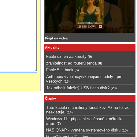
Přejít na videa
Aktuality
Fable uz len za kredity
(
0
)
zranitelnost ac routerů tenda
(
6
)
Fable 5 is back
(
5
)
Anthropic vypol najvykonejsie modely - pre
vsetkych
(
16
)
Jak odhalit falešný USB flash disk?
(
20
)
Články
Táto kapela má milióny fanúšikov. Až na to, že
neexistuje.
(
14
)
Windows 11 - připojení současně k několika
sítím
(
7
)
NAS QNAP - výměna systémového disku
(
10
)
MikroTik router 11 - tipy
(
5
)