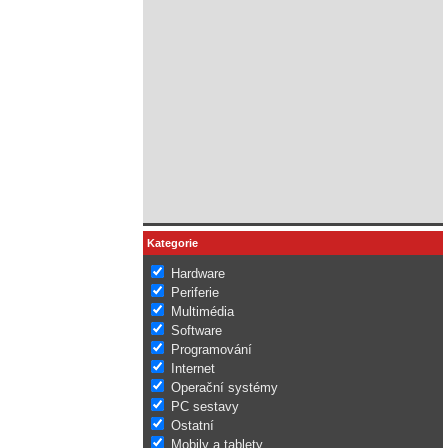
Kategorie
Hardware
Periferie
Multimédia
Software
Programování
Internet
Operační systémy
PC sestavy
Ostatní
Mobily a tablety