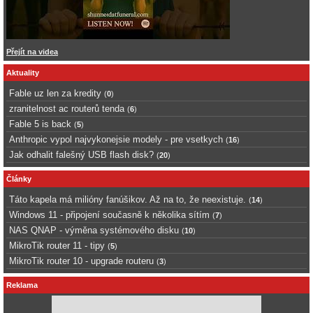
Přejít na videa
Aktuality
Fable uz len za kredity
(
0
)
zranitelnost ac routerů tenda
(
6
)
Fable 5 is back
(
5
)
Anthropic vypol najvykonejsie modely - pre vsetkych
(
16
)
Jak odhalit falešný USB flash disk?
(
20
)
Články
Táto kapela má milióny fanúšikov. Až na to, že neexistuje.
(
14
)
Windows 11 - připojení současně k několika sítím
(
7
)
NAS QNAP - výměna systémového disku
(
10
)
MikroTik router 11 - tipy
(
5
)
MikroTik router 10 - upgrade routeru
(
3
)
Reklama