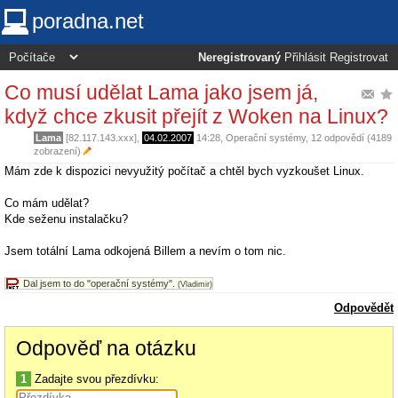
poradna.net
Neregistrovaný
Přihlásit
Registrovat
Co musí udělat Lama jako jsem já,
když chce zkusit přejít z Woken na Linux?
Lama
[82.117.143.xxx],
04.02.2007
14:28
,
Operační systémy
, 12 odpovědí (4189
zobrazení)
Mám zde k dispozici nevyužitý počítač a chtěl bych vyzkoušet Linux.
Co mám udělat?
Kde seženu instalačku?
Jsem totální Lama odkojená Billem a nevím o tom nic.
Dal jsem to do "operační systémy".
(Vladimir)
Odpovědět
Odpověď na otázku
1
Zadajte svou přezdívku: