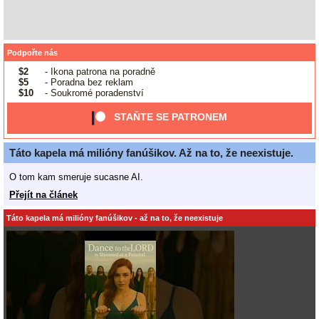
Podpořte nás
$2
- Ikona patrona na poradně
$5
- Poradna bez reklam
$10
- Soukromé poradenství
STAŇTE SE PATRONEM
Táto kapela má milióny fanúšikov. Až na to, že neexistuje.
O tom kam smeruje sucasne AI.
Přejít na článek
Táto kapela má milióny fanúšikov - až na to, že neexistuje