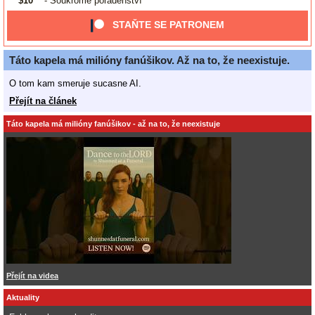
$10
- Soukromé poradenství
STAŇTE SE PATRONEM
Táto kapela má milióny fanúšikov. Až na to, že neexistuje.
O tom kam smeruje sucasne AI.
Přejít na článek
Táto kapela má milióny fanúšikov - až na to, že neexistuje
Přejít na videa
Aktuality