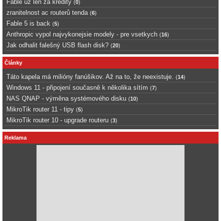
Fable uz len za kredity
(
0
)
zranitelnost ac routerů tenda
(
6
)
Fable 5 is back
(
5
)
Anthropic vypol najvykonejsie modely - pre vsetkych
(
16
)
Jak odhalit falešný USB flash disk?
(
20
)
Články
Táto kapela má milióny fanúšikov. Až na to, že neexistuje.
(
14
)
Windows 11 - připojení současně k několika sítím
(
7
)
NAS QNAP - výměna systémového disku
(
10
)
MikroTik router 11 - tipy
(
5
)
MikroTik router 10 - upgrade routeru
(
3
)
Reklama