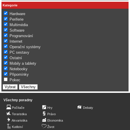
Kategorie
Hardware
Periferie
Multimédia
Software
Programování
Internet
Operační systémy
PC sestavy
Ostatní
Mobily a tablety
Notebooky
Připomínky
Pokec
Všechny poradny
Počítače
Hry
Debaty
Teraristika
Právo
Akvaristika
Ekonomika
Kutilství
Život