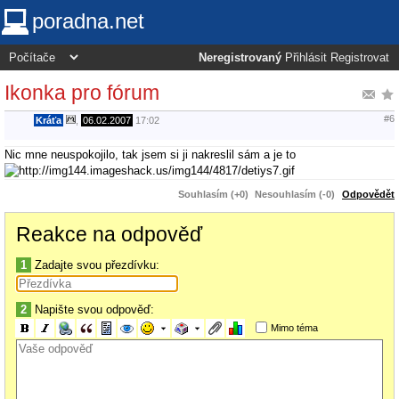
poradna.net
Neregistrovaný
Přihlásit
Registrovat
Ikonka pro fórum
#6
Kráťa
,
06.02.2007
17:02
Nic mne neuspokojilo, tak jsem si ji nakreslil sám a je to
Souhlasím (+0)
Nesouhlasím (-0)
Odpovědět
Reakce na odpověď
1
Zadajte svou přezdívku:
2
Napište svou odpověď:
Mimo téma