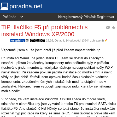
poradna.net
Neregistrovaný
Přihlásit
Registrovat
TIP: tlačítko F5 při problémech s
instalací Windows XP/2000
josephino
,
07.02.2007
15:16
,
Ostatní
, 14 odpovědí (3844 zobrazení)
Vzpomněl jsem si, že jsem chtěl již před časem napsat tenhle tip.
Při instalaci WinXP na jeden starší PC jsem se dostal do značných
nesnází - přesto že všechny komponenty toho počítače byly v pořádku
(testováno jinde, memtesty, všelijaké nástroje na diagnostiku) nešly WXP
nainstalovat. Při každém pokusu padala instalace do modré smrti a navíc
vždy po jiné době. Strávil jsem opravdu hodně času hledáním vadného
komponentu, zkoušením různých instalačních médií a utápěním se v
zoufalství. Nakonec jsem vygooglil zajímavou radu, která by se někomu
mohla hodit:
V případě, že vám instalace Windows XP/2000 padá do modré smrti,
stiskněte v okamžiku kdy jste vyzvání k stisku F6 pro instalaci SATA disku
tlačítko
F5
. Ano skutečně F5! Někdy se totiž stane, že instalátor nedokáže
rozeznat typ počítače na který se snažíte OS nainstalovat a právě stiskem