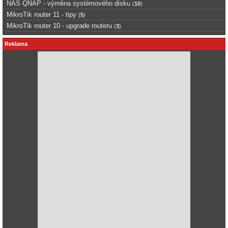
NAS QNAP - výměna systémového disku
(
10
)
MikroTik router 11 - tipy
(
5
)
MikroTik router 10 - upgrade routeru
(
3
)
Reklama