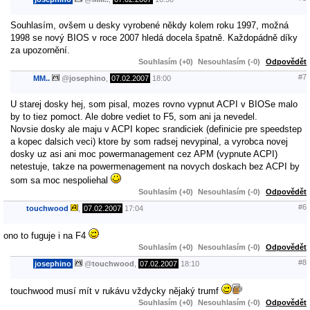
Souhlasím, ovšem u desky vyrobené někdy kolem roku 1997, možná
1998 se nový BIOS v roce 2007 hledá docela špatně. Každopádně díky
za upozornění.
Souhlasím (+0)
Nesouhlasím (-0)
Odpovědět
#7
MM..
@
josephino
,
07.02.2007
18:00
U starej dosky hej, som pisal, mozes rovno vypnut ACPI v BIOSe malo
by to tiez pomoct. Ale dobre vediet to F5, som ani ja nevedel.
Novsie dosky ale maju v ACPI kopec srandiciek (definicie pre speedstep
a kopec dalsich veci) ktore by som radsej nevypinal, a vyrobca novej
dosky uz asi ani moc powermanagement cez APM (vypnute ACPI)
netestuje, takze na powermenagement na novych doskach bez ACPI by
som sa moc nespoliehal
Souhlasím (+0)
Nesouhlasím (-0)
Odpovědět
#6
touchwood
,
07.02.2007
17:04
ono to fuguje i na F4
Souhlasím (+0)
Nesouhlasím (-0)
Odpovědět
#8
josephino
@
touchwood
,
07.02.2007
18:10
touchwood musí mít v rukávu vždycky nějaký trumf
Souhlasím (+0)
Nesouhlasím (-0)
Odpovědět