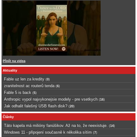
Přejít na videa
Aktuality
Fable uz len za kredity
(
0
)
zranitelnost ac routerů tenda
(
6
)
Fable 5 is back
(
5
)
Anthropic vypol najvykonejsie modely - pre vsetkych
(
16
)
Jak odhalit falešný USB flash disk?
(
20
)
Články
Táto kapela má milióny fanúšikov. Až na to, že neexistuje.
(
14
)
Windows 11 - připojení současně k několika sítím
(
7
)