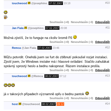
#10
touchwood
@
josephino
,
07.02.2007
19:18
Souhlasím (+0)
Nesouhlasím (-0)
Odpovědět
#11
Jan Fiala
@
josephino
,
07.02.2007
20:08
Možná zjistíš, že to funguje na ckoliv kromě F6
Souhlasím (+0)
Nesouhlasím (-0)
Odpovědět
#12
Remca
@
Jan Fiala
,
07.02.2007
23:46
Můžu potvrdit. Onehdá jsem se furt do zblbnutí pokoušel rozjet instalaci.
Zjistil jsem, že Windows instaler má i hlasové ovládání. Stačilo zahulákat
správný sprostý heslo a bednu nakopnout. Rázem instalace prošla.
Souhlasím (+0)
Nesouhlasím (-0)
Odpovědět
#13
touchwood
@
Remca
,
08.02.2007
07:12
já v takových případech významně opřu o bednu pantok
Souhlasím (+0)
Nesouhlasím (-0)
Odpovědět
#14
host
@
touchwood
,
08.02.2007
09:12