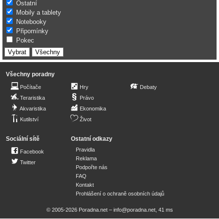
Ostatní
Mobily a tablety
Notebooky
Připomínky
Pokec
Všechny poradny
Počítače
Hry
Debaty
Teraristika
Právo
Akvaristika
Ekonomika
Kutilství
Život
Sociální sítě
Ostatní odkazy
Pravidla
Facebook
Reklama
Twitter
Podpořte nás
FAQ
Kontakt
Prohlášení o ochraně osobních údajů
© 2005-2026 Poradna.net –
info@poradna.net
,
41 ms