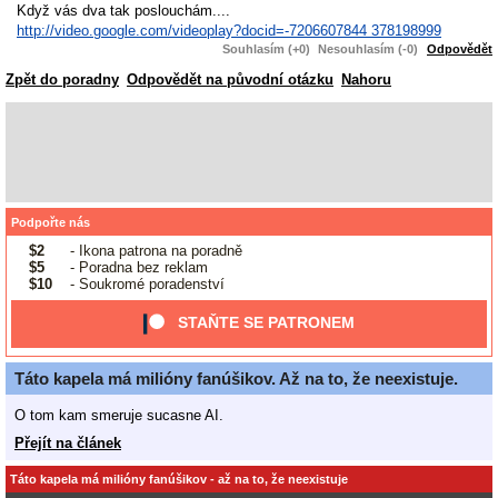
Když vás dva tak poslouchám....
http://video.google.com/videoplay?docid=-7206607844 378198999
Souhlasím (+0)
Nesouhlasím (-0)
Odpovědět
Zpět do poradny
Odpovědět na původní otázku
Nahoru
Podpořte nás
$2
- Ikona patrona na poradně
$5
- Poradna bez reklam
$10
- Soukromé poradenství
STAŇTE SE PATRONEM
Táto kapela má milióny fanúšikov. Až na to, že neexistuje.
O tom kam smeruje sucasne AI.
Přejít na článek
Táto kapela má milióny fanúšikov - až na to, že neexistuje