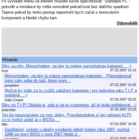
F5 vyvoláte menu ve kterém můžete ručně specifikovat "Standard PC",
potvrdit a instalace by měla normálně pokračovat bez dalšího spadnutí.
Teprve pokud by tento postup nepomohl bych začal s testováním
komponent a hledal chybu tam.
Odpovědět
Předmět
Díky za info. Mimochodem, na tipy tu máme samostatnou kategorii... ;-)
07.02.2007 15:19
host
Mimochodem, na tipy tu máme samostatnou kategorii... Přemoderoval
jsem sám sebe do tipů, které jsem…
07.02.2007 15:25
josephino
Možná by stálo za to zvážit založení kategorie i pro individua jako T.I.P a
podobně...:-)
07.02.2007 18:25
Dale Cooper
Díky za T.I.P! Otázka je, zda si na to vzpomenu, až to budu potřebovat. :-/
07.02.2007 15:23
anarchist
Ten tip nepovazujem za moc dobry. Pravdepodobne si len odstavil ACPI,
co si mohol urobit aj v BIOSe.…
07.02.2007 16:38
MM..
Souhlasím, ovšem u desky vyrobené někdy kolem roku 1997, možná
1998 se nový BIOS v roce 2007 hledá d…
07.02.2007 16:50
josephino