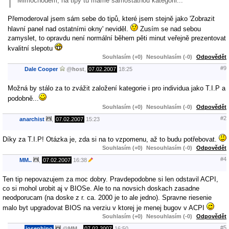
Mimochodem, na tipy tu máme samostatnou kategorii...
Přemoderoval jsem sám sebe do tipů, které jsem stejně jako 'Zobrazit
hlavní panel nad ostatními okny' neviděl.
Zusím se nad sebou
zamyslet, to opravdu není normální během pěti minut veřejně prezentovat
kvalitní slepotu
Souhlasím (+0)
Nesouhlasím (-0)
Odpovědět
#9
Dale Cooper
@
host
,
07.02.2007
18:25
Možná by stálo za to zvážit založení kategorie i pro individua jako T.I.P a
podobně...
Souhlasím (+0)
Nesouhlasím (-0)
Odpovědět
#2
anarchist
,
07.02.2007
15:23
Díky za T.I.P! Otázka je, zda si na to vzpomenu, až to budu potřebovat.
Souhlasím (+0)
Nesouhlasím (-0)
Odpovědět
#4
MM..
,
07.02.2007
16:38
Ten tip nepovazujem za moc dobry. Pravdepodobne si len odstavil ACPI,
co si mohol urobit aj v BIOSe. Ale to na novsich doskach zasadne
neodporucam (na doske z r. ca. 2000 je to ale jedno). Spravne riesenie
malo byt upgradovat BIOS na verziu v ktorej je menej bugov v ACPI
Souhlasím (+0)
Nesouhlasím (-0)
Odpovědět
#5
josephino
@
MM..
,
07.02.2007
16:50