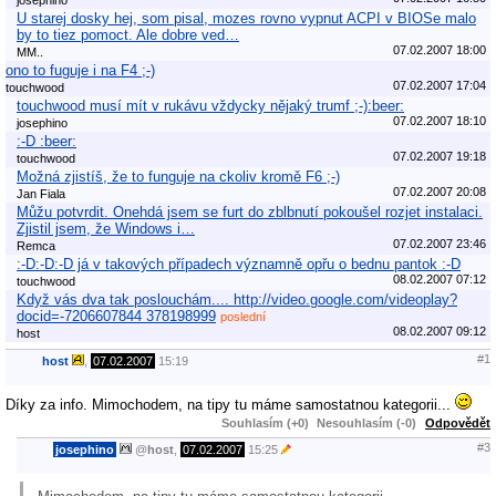
U starej dosky hej, som pisal, mozes rovno vypnut ACPI v BIOSe malo
by to tiez pomoct. Ale dobre ved…
07.02.2007 18:00
MM..
ono to fuguje i na F4 ;-)
07.02.2007 17:04
touchwood
touchwood musí mít v rukávu vždycky nějaký trumf ;-):beer:
07.02.2007 18:10
josephino
:-D :beer:
07.02.2007 19:18
touchwood
Možná zjistíš, že to funguje na ckoliv kromě F6 ;-)
07.02.2007 20:08
Jan Fiala
Můžu potvrdit. Onehdá jsem se furt do zblbnutí pokoušel rozjet instalaci.
Zjistil jsem, že Windows i…
07.02.2007 23:46
Remca
:-D:-D:-D já v takových případech významně opřu o bednu pantok :-D
08.02.2007 07:12
touchwood
Když vás dva tak poslouchám.... http://video.google.com/videoplay?
docid=-7206607844 378198999
poslední
08.02.2007 09:12
host
#1
host
,
07.02.2007
15:19
Díky za info. Mimochodem, na tipy tu máme samostatnou kategorii...
Souhlasím (+0)
Nesouhlasím (-0)
Odpovědět
#3
josephino
@
host
,
07.02.2007
15:25