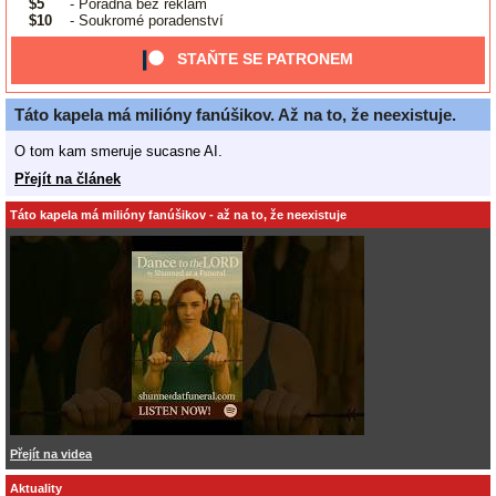
$5
- Poradna bez reklam
$10
- Soukromé poradenství
STAŇTE SE PATRONEM
Táto kapela má milióny fanúšikov. Až na to, že neexistuje.
O tom kam smeruje sucasne AI.
Přejít na článek
Táto kapela má milióny fanúšikov - až na to, že neexistuje
Přejít na videa
Aktuality