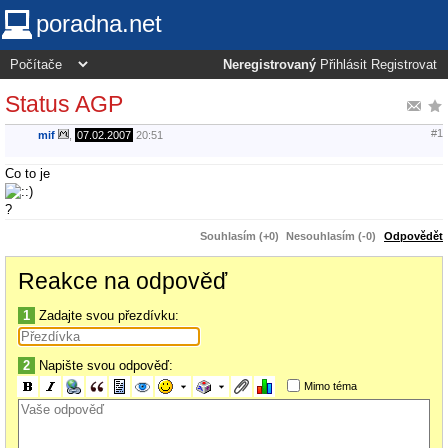
poradna.net
Neregistrovaný
Přihlásit
Registrovat
Status AGP
#1
mif
,
07.02.2007
20:51
Co to je
?
Souhlasím (+0)
Nesouhlasím (-0)
Odpovědět
Reakce na odpověď
1
Zadajte svou přezdívku:
2
Napište svou odpověď:
Mimo téma