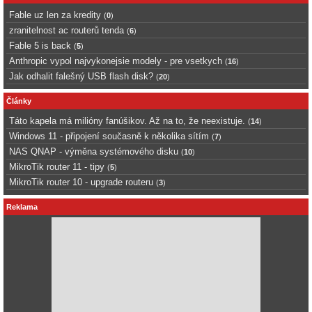
Fable uz len za kredity
(
0
)
zranitelnost ac routerů tenda
(
6
)
Fable 5 is back
(
5
)
Anthropic vypol najvykonejsie modely - pre vsetkych
(
16
)
Jak odhalit falešný USB flash disk?
(
20
)
Články
Táto kapela má milióny fanúšikov. Až na to, že neexistuje.
(
14
)
Windows 11 - připojení současně k několika sítím
(
7
)
NAS QNAP - výměna systémového disku
(
10
)
MikroTik router 11 - tipy
(
5
)
MikroTik router 10 - upgrade routeru
(
3
)
Reklama