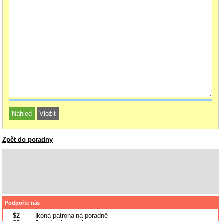
Zpět do poradny
Podpořte nás
$2
- Ikona patrona na poradně