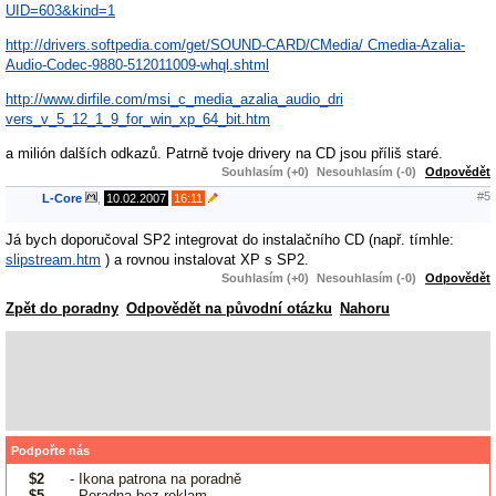
UID=603&kind=1
http://drivers.softpedia.com/get/SOUND-CARD/CMedia/ Cmedia-Azalia-
Audio-Codec-9880-512011009-whql.shtml
http://www.dirfile.com/msi_c_media_azalia_audio_dri
vers_v_5_12_1_9_for_win_xp_64_bit.htm
a milión dalších odkazů. Patrně tvoje drivery na CD jsou příliš staré.
Souhlasím (+0)
Nesouhlasím (-0)
Odpovědět
#5
L-Core
,
10.02.2007
16:11
Já bych doporučoval SP2 integrovat do instalačního CD (např. tímhle:
slipstream.htm
) a rovnou instalovat XP s SP2.
Souhlasím (+0)
Nesouhlasím (-0)
Odpovědět
Zpět do poradny
Odpovědět na původní otázku
Nahoru
Podpořte nás
$2
- Ikona patrona na poradně
$5
- Poradna bez reklam