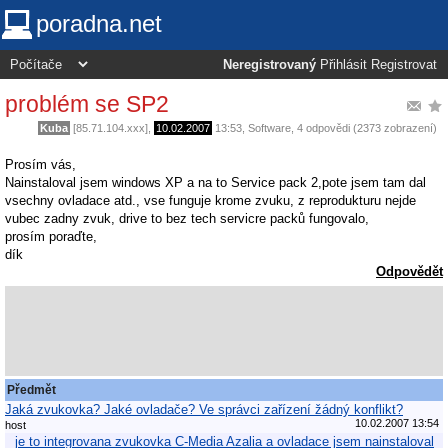
poradna.net
Neregistrovaný
Přihlásit
Registrovat
problém se SP2
Kuba
[85.71.104.xxx],
10.02.2007
13:53
,
Software
, 4 odpovědi (2373 zobrazení)
Prosím vás,
Nainstaloval jsem windows XP a na to Service pack 2,pote jsem tam dal
vsechny ovladace atd., vse funguje krome zvuku, z reprodukturu nejde
vubec zadny zvuk, drive to bez tech servicre packů fungovalo,
prosím poraďte,
dík
Odpovědět
Předmět
Jaká zvukovka? Jaké ovladače? Ve správci zařízení žádný konflikt?
10.02.2007 13:54
host
je to integrovana zvukovka C-Media Azalia a ovladace jsem nainstaloval