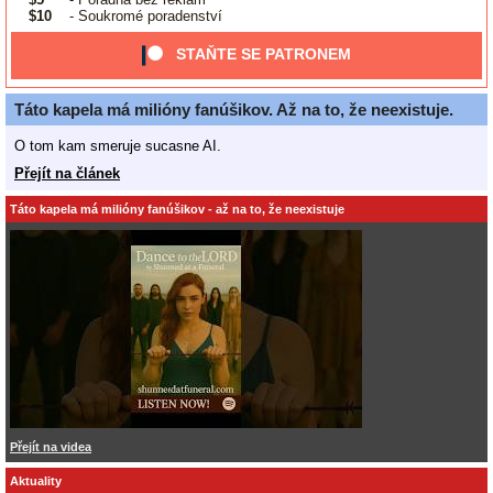
$10
- Soukromé poradenství
STAŇTE SE PATRONEM
Táto kapela má milióny fanúšikov. Až na to, že neexistuje.
O tom kam smeruje sucasne AI.
Přejít na článek
Táto kapela má milióny fanúšikov - až na to, že neexistuje
Přejít na videa
Aktuality