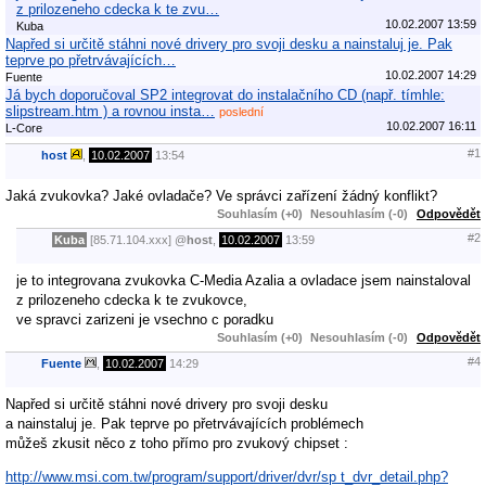
z prilozeneho cdecka k te zvu…
10.02.2007 13:59
Kuba
Napřed si určitě stáhni nové drivery pro svoji desku a nainstaluj je. Pak
teprve po přetrvávajících…
10.02.2007 14:29
Fuente
Já bych doporučoval SP2 integrovat do instalačního CD (např. tímhle:
slipstream.htm ) a rovnou insta…
poslední
10.02.2007 16:11
L-Core
#1
host
,
10.02.2007
13:54
Jaká zvukovka? Jaké ovladače? Ve správci zařízení žádný konflikt?
Souhlasím (+0)
Nesouhlasím (-0)
Odpovědět
#2
Kuba
[85.71.104.xxx]
@
host
,
10.02.2007
13:59
je to integrovana zvukovka C-Media Azalia a ovladace jsem nainstaloval
z prilozeneho cdecka k te zvukovce,
ve spravci zarizeni je vsechno c poradku
Souhlasím (+0)
Nesouhlasím (-0)
Odpovědět
#4
Fuente
,
10.02.2007
14:29
Napřed si určitě stáhni nové drivery pro svoji desku
a nainstaluj je. Pak teprve po přetrvávajících problémech
můžeš zkusit něco z toho přímo pro zvukový chipset :
http://www.msi.com.tw/program/support/driver/dvr/sp t_dvr_detail.php?