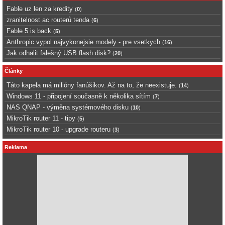
Fable uz len za kredity
(
0
)
zranitelnost ac routerů tenda
(
6
)
Fable 5 is back
(
5
)
Anthropic vypol najvykonejsie modely - pre vsetkych
(
16
)
Jak odhalit falešný USB flash disk?
(
20
)
Články
Táto kapela má milióny fanúšikov. Až na to, že neexistuje.
(
14
)
Windows 11 - připojení současně k několika sítím
(
7
)
NAS QNAP - výměna systémového disku
(
10
)
MikroTik router 11 - tipy
(
5
)
MikroTik router 10 - upgrade routeru
(
3
)
Reklama