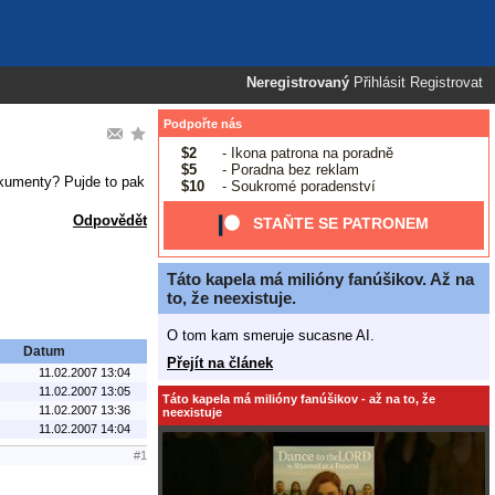
Neregistrovaný
Přihlásit
Registrovat
Podpořte nás
$2
- Ikona patrona na poradně
$5
- Poradna bez reklam
kumenty? Pujde to pak
$10
- Soukromé poradenství
Odpovědět
STAŇTE SE PATRONEM
Táto kapela má milióny fanúšikov. Až na
to, že neexistuje.
O tom kam smeruje sucasne AI.
Datum
Přejít na článek
11.02.2007 13:04
11.02.2007 13:05
Táto kapela má milióny fanúšikov - až na to, že
11.02.2007 13:36
neexistuje
11.02.2007 14:04
#1