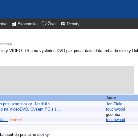
rávo
Ekonomika
Život
Debaty
brazení)
zky VIDEO_TS a na vysledne DVD pak pridat dalsi data treba do slozky Do
Autor
prisluzne slozky. Jestli ti v…
Jan Fiala
 jako na VideoDVD. Ovšem PC s t…
touchwood
goomba
ta...
touchwood
poslední
ahnout do prisluzne slozky.