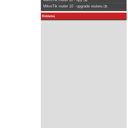
MikroTik router 10 - upgrade routeru
(
3
)
Reklama