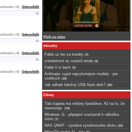
uhlasím (-0)
Odpovědět
#2
uhlasím (-0)
Odpovědět
Přejít na videa
#3
Aktuality
uhlasím (-0)
Odpovědět
Fable uz len za kredity
(
0
)
#4
zranitelnost ac routerů tenda
(
6
)
Fable 5 is back
(
5
)
uhlasím (-0)
Odpovědět
Anthropic vypol najvykonejsie modely - pre
vsetkych
(
16
)
Jak odhalit falešný USB flash disk?
(
20
)
Články
Táto kapela má milióny fanúšikov. Až na to, že
neexistuje.
(
14
)
Windows 11 - připojení současně k několika
sítím
(
7
)
NAS QNAP - výměna systémového disku
(
10
)
MikroTik router 11 - tipy
(
5
)