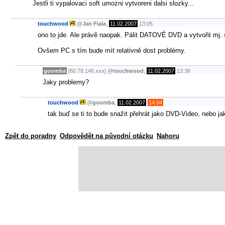
Jestli ti vypalovaci soft umozni vytvoreni dalsi slozky...
touchwood
@
Jan Fiala
,
11.02.2007
13:05
ono to jde. Ale právě naopak. Pálit DATOVÉ DVD a vytvořit mj.
Ovšem PC s tím bude mít relativně dost problémy.
goomba
[80.78.146.xxx]
@
touchwood
,
11.02.2007
13:36
Jaky problemy?
touchwood
@
goomba
,
11.02.2007
14:04
tak buď se ti to bude snažit přehrát jako DVD-Video, nebo ja
Zpět do poradny
Odpovědět na původní otázku
Nahoru