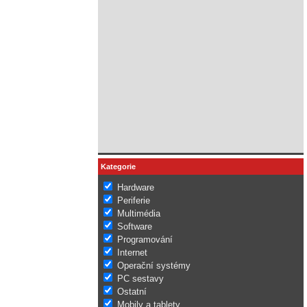
Kategorie
Hardware
Periferie
Multimédia
Software
Programování
Internet
Operační systémy
PC sestavy
Ostatní
Mobily a tablety