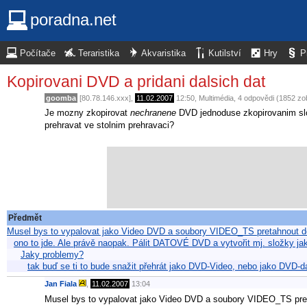
poradna.net
Počítače
Teraristika
Akvaristika
Kutilství
Hry
P
Kopirovani DVD a pridani dalsich dat
goomba
[80.78.146.xxx],
11.02.2007
12:50
,
Multimédia
, 4 odpovědi (1852 zo
Je mozny zkopirovat
nechranene
DVD jednoduse zkopirovanim slo
prehravat ve stolnim prehravaci?
Předmět
Musel bys to vypalovat jako Video DVD a soubory VIDEO_TS pretahnout do 
ono to jde. Ale právě naopak. Pálit DATOVÉ DVD a vytvořit mj. složky
Jaky problemy?
tak buď se ti to bude snažit přehrát jako DVD-Video, nebo jako DVD-da
Jan Fiala
,
11.02.2007
13:04
Musel bys to vypalovat jako Video DVD a soubory VIDEO_TS pret