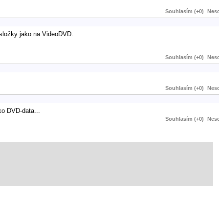
Souhlasím (+0)
Neso
 složky jako na VideoDVD.
Souhlasím (+0)
Neso
Souhlasím (+0)
Neso
ko DVD-data...
Souhlasím (+0)
Neso