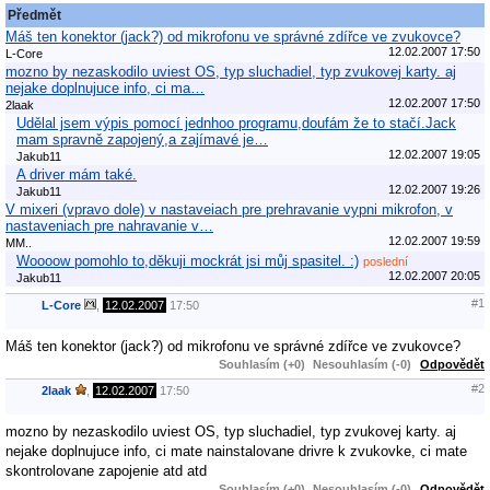
Předmět
Máš ten konektor (jack?) od mikrofonu ve správné zdířce ve zvukovce?
12.02.2007 17:50
L-Core
mozno by nezaskodilo uviest OS, typ sluchadiel, typ zvukovej karty. aj
nejake doplnujuce info, ci ma…
12.02.2007 17:50
2laak
Udělal jsem výpis pomocí jednhoo programu,doufám že to stačí.Jack
mam spravně zapojený,a zajímavé je…
12.02.2007 19:05
Jakub11
A driver mám také.
12.02.2007 19:26
Jakub11
V mixeri (vpravo dole) v nastaveiach pre prehravanie vypni mikrofon, v
nastaveniach pre nahravanie v…
12.02.2007 19:59
MM..
Woooow pomohlo to,děkuji mockrát jsi můj spasitel. :)
poslední
12.02.2007 20:05
Jakub11
#1
L-Core
,
12.02.2007
17:50
Máš ten konektor (jack?) od mikrofonu ve správné zdířce ve zvukovce?
Souhlasím (+0)
Nesouhlasím (-0)
Odpovědět
#2
2laak
,
12.02.2007
17:50
mozno by nezaskodilo uviest OS, typ sluchadiel, typ zvukovej karty. aj
nejake doplnujuce info, ci mate nainstalovane drivre k zvukovke, ci mate
skontrolovane zapojenie atd atd
Souhlasím (+0)
Nesouhlasím (-0)
Odpovědět