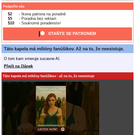
Podpořte nás
$2
- Ikona patrona na poradně
$5
- Poradna bez reklam
$10
- Soukromé poradenství
STAŇTE SE PATRONEM
Táto kapela má milióny fanúšikov. Až na to, že neexistuje.
O tom kam smeruje sucasne AI.
Přejít na článek
Táto kapela má milióny fanúšikov - až na to, že neexistuje