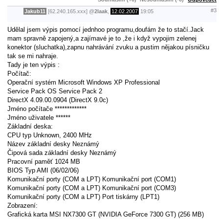
#3
Jakub11
[62.240.165.xxx]
@
2laak
,
12.02.2007
19:05
Udělal jsem výpis pomocí jednhoo programu,doufám že to stačí.Jack
mam spravně zapojený,a zajímavé je to ,že i když vypojim zelenej
konektor (sluchatka),zapnu nahrávání zvuku a pustim nějakou písničku
tak se mi nahraje.
Tady je ten výpis :
Počítač:
Operační systém Microsoft Windows XP Professional
Service Pack OS Service Pack 2
DirectX 4.09.00.0904 (DirectX 9.0c)
Jméno počítače *************
Jméno uživatele ******
Základní deska:
CPU typ Unknown, 2400 MHz
Název základní desky Neznámý
Čipová sada základní desky Neznámý
Pracovní paměť 1024 MB
BIOS Typ AMI (06/02/06)
Komunikační porty (COM a LPT) Komunikační port (COM1)
Komunikační porty (COM a LPT) Komunikační port (COM3)
Komunikační porty (COM a LPT) Port tiskárny (LPT1)
Zobrazení:
Grafická karta MSI NX7300 GT (NVIDIA GeForce 7300 GT) (256 MB)