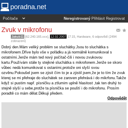
poradna.net
Neregistrovaný
Přihlásit
Registrovat
Zvuk v mikrofonu
Jakub11
[62.240.165.xxx],
12.02.2007
17:15
,
Hardware
, 6 odpovědí (2494
zobrazení)
Dobrý den.Mám veliký problém se sluchátky.Jsou to sluchátka s
mikrofonem.Dříve bylo vše v pořádku a já normálně komunikoval s
ostatními.Jenže mám ted nový počítač-čili i novou zvukovou
kartu.Používám stále ty stejkné sluchátka s mikrofonem.Jenže se skoro
vůbec nedá komunikovat s ostaními,protože oni slyší svou
ozvěnu.Pokoušel jsem se zjisit čím to je a zjistil jsem,že je to tím že zvuk
kterej se mi přehraje do sluchátek se zaroven přehrává i do mikrfonu.Takže
když si pustim např. písničku a ztlumim uplně hlasitost ,tak ten druhý to
stejně slyší u sebe,protže ta písnička se pouští i do mikrofonu. Prosím
poradtě co mám dělat.Děkuji předem.
Odpovědět