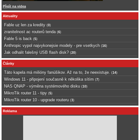
Přejít na videa
Aktuality
Fable uz len za kredity
(
0
)
zranitelnost ac routerů tenda
(
6
)
Fable 5 is back
(
5
)
Anthropic vypol najvykonejsie modely - pre vsetkych
(
16
)
Jak odhalit falešný USB flash disk?
(
20
)
Články
Táto kapela má milióny fanúšikov. Až na to, že neexistuje.
(
14
)
Windows 11 - připojení současně k několika sítím
(
7
)
NAS QNAP - výměna systémového disku
(
10
)
MikroTik router 11 - tipy
(
5
)
MikroTik router 10 - upgrade routeru
(
3
)
Reklama