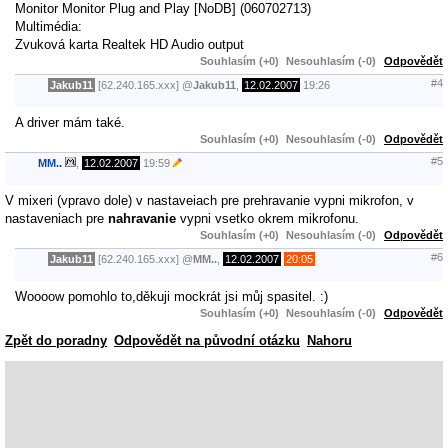
Monitor Monitor Plug and Play [NoDB] (060702713)
Multimédia:
Zvuková karta Realtek HD Audio output
Souhlasím (+0)
Nesouhlasím (-0)
Odpovědět
#4
Jakub11
[62.240.165.xxx]
@
Jakub11
,
12.02.2007
19:26
A driver mám také.
Souhlasím (+0)
Nesouhlasím (-0)
Odpovědět
#5
MM..
,
12.02.2007
19:59
V mixeri (vpravo dole) v nastaveiach pre prehravanie vypni mikrofon, v
nastaveniach pre
nahravanie
vypni vsetko okrem mikrofonu.
Souhlasím (+0)
Nesouhlasím (-0)
Odpovědět
#6
Jakub11
[62.240.165.xxx]
@
MM..
,
12.02.2007
20:05
Woooow pomohlo to,děkuji mockrát jsi můj spasitel. :)
Souhlasím (+0)
Nesouhlasím (-0)
Odpovědět
Zpět do poradny
Odpovědět na původní otázku
Nahoru