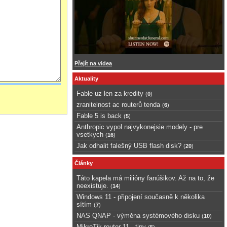
Přejít na videa
Aktuality
Fable uz len za kredity
(
0
)
zranitelnost ac routerů tenda
(
6
)
Fable 5 is back
(
5
)
Anthropic vypol najvykonejsie modely - pre
vsetkych
(
16
)
Jak odhalit falešný USB flash disk?
(
20
)
Články
Táto kapela má milióny fanúšikov. Až na to, že
neexistuje.
(
14
)
Windows 11 - připojení současně k několika
sítím
(
7
)
NAS QNAP - výměna systémového disku
(
10
)
MikroTik router 11 - tipy
(
5
)