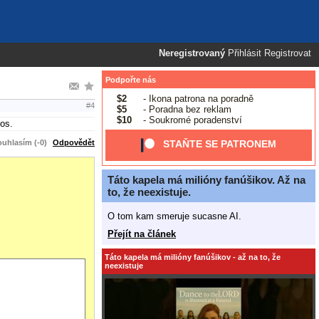
Neregistrovaný
Přihlásit
Registrovat
Podpořte nás
$2
- Ikona patrona na poradně
#4
$5
- Poradna bez reklam
$10
- Soukromé poradenství
ios.
uhlasím (-0)
Odpovědět
STAŇTE SE PATRONEM
Táto kapela má milióny fanúšikov. Až na
to, že neexistuje.
O tom kam smeruje sucasne AI.
Přejít na článek
Táto kapela má milióny fanúšikov - až na to, že
neexistuje