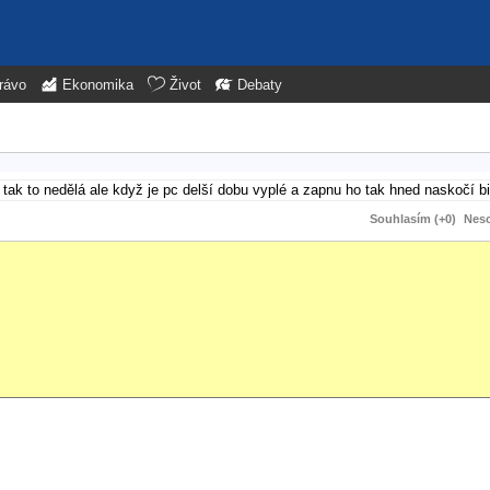
rávo
Ekonomika
Život
Debaty
ak to nedělá ale když je pc delší dobu vyplé a zapnu ho tak hned naskočí b
Souhlasím (+0)
Neso