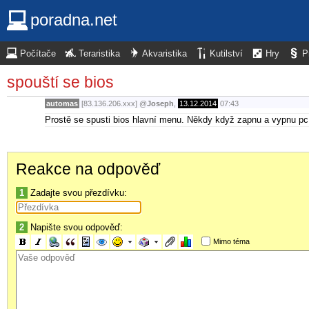
poradna.net
Počítače
Teraristika
Akvaristika
Kutilství
Hry
P
spouští se bios
automas
[83.136.206.xxx]
@
Joseph
,
13.12.2014
07:43
Prostě se spusti bios hlavní menu. Někdy když zapnu a vypnu pc t
Reakce na odpověď
1
Zadajte svou přezdívku:
2
Napište svou odpověď:
Mimo téma