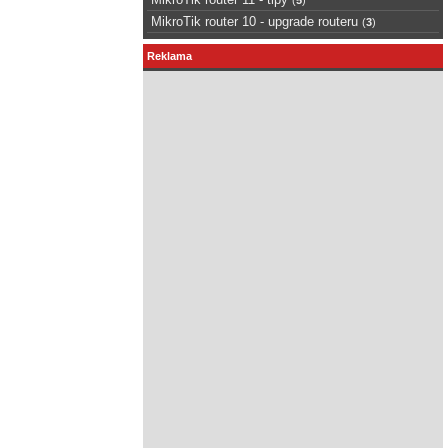
MikroTik router 10 - upgrade routeru
(
3
)
Reklama