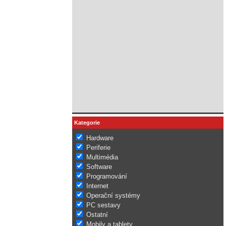
Kategorie
Hardware
Periferie
Multimédia
Software
Programování
Internet
Operační systémy
PC sestavy
Ostatní
Mobily a tablety