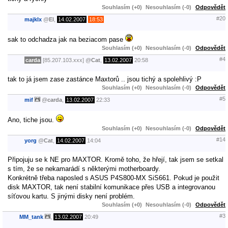
Souhlasím (+0)
Nesouhlasím (-0)
Odpovědět
#20
majklx
@
El
,
14.02.2007
18:53
sak to odchadza jak na beziacom pase
Souhlasím (+0)
Nesouhlasím (-0)
Odpovědět
#4
carda
[85.207.103.xxx]
@
Cat
,
13.02.2007
20:58
tak to já jsem zase zastánce Maxtorů .. jsou tichý a spolehlivý :P
Souhlasím (+0)
Nesouhlasím (-0)
Odpovědět
#5
mif
@
carda
,
13.02.2007
22:33
Ano, tiche jsou.
Souhlasím (+0)
Nesouhlasím (-0)
Odpovědět
#14
yorg
@
Cat
,
14.02.2007
14:04
Připojuju se k NE pro MAXTOR. Kromě toho, že hřejí, tak jsem se setkal
s tím, že se nekamarádí s některými motherboardy.
Konkrétně třeba naposled s ASUS P4S800-MX SiS661. Pokud je použit
disk MAXTOR, tak není stabilní komunikace přes USB a integrovanou
síťovou kartu. S jinými disky není problém.
Souhlasím (+0)
Nesouhlasím (-0)
Odpovědět
#3
MM_tank
,
13.02.2007
20:49