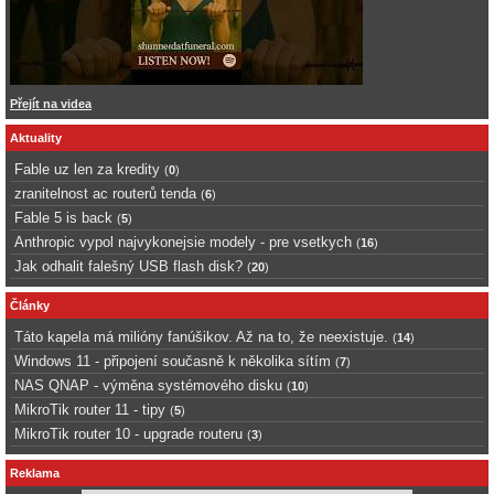
Přejít na videa
Aktuality
Fable uz len za kredity
(
0
)
zranitelnost ac routerů tenda
(
6
)
Fable 5 is back
(
5
)
Anthropic vypol najvykonejsie modely - pre vsetkych
(
16
)
Jak odhalit falešný USB flash disk?
(
20
)
Články
Táto kapela má milióny fanúšikov. Až na to, že neexistuje.
(
14
)
Windows 11 - připojení současně k několika sítím
(
7
)
NAS QNAP - výměna systémového disku
(
10
)
MikroTik router 11 - tipy
(
5
)
MikroTik router 10 - upgrade routeru
(
3
)
Reklama