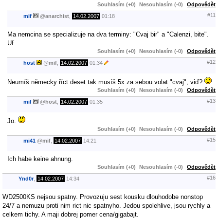
Souhlasím (+0)
Nesouhlasím (-0)
Odpovědět
#11
mif
@
anarchist
,
14.02.2007
01:18
Ma nemcina se specializuje na dva terminy: "Cvaj bir" a "Calenzi, bite".
Uf...
Souhlasím (+0)
Nesouhlasím (-0)
Odpovědět
#12
host
@
mif
,
14.02.2007
01:34
Neumíš německy říct deset tak musíš 5x za sebou volat "cvaj", viď?
Souhlasím (+0)
Nesouhlasím (-0)
Odpovědět
#13
mif
@
host
,
14.02.2007
01:35
Jo.
Souhlasím (+0)
Nesouhlasím (-0)
Odpovědět
#15
mi41
@
mif
,
14.02.2007
14:21
Ich habe keine ahnung.
Souhlasím (+0)
Nesouhlasím (-0)
Odpovědět
#16
Ynd0r
,
14.02.2007
14:34
WD2500KS nejsou spatny. Provozuju sest kousku dlouhodobe nonstop
24/7 a nemuzu proti nim rict nic spatnyho. Jedou spolehlive, jsou rychly a
celkem tichy. A maji dobrej pomer cena/gigabajt.