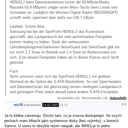
HD501LJ beim Datentransfertest locker die 60-MByte-Marke.
Rasante 63,9 MByte/s zeigte unser Mess-Tacho beim Lesen und
Schreiben an. Lediglich die Western Digital Raptor WD1500ADFD
schafft mehr, speichert aber dafür nur 139,7 GByte.
Lautheit: Schön leise
Samsung hat bei der SpinPoint HD501LJ das Kunststück
geschafft, das Laufgeräusch der sehr performanten Festplatte
extrem niedrig zu halten. Dank der verbesserten
Lärmdämpfungsmechanismen NoiseGuard und SilentSeek gibt sie
nur noch 2,1 Sone im Betrieb und 1,4 Sone im Ruhezustand von
sich. Eine leisere Festplatte haben wir in dieser Klasse noch nicht
getestet.
Fazit
Nicht umsonst setzt sich die SpinPoint HD501LJ mit großem
Abstand an die Spitze der S-ATA-Bestenliste. So viel Speicherplatz
und Datendurchsatz bei gleichzeitig extrem niedrigem Laufgeräusch
und günstigem Preis bietet aktuell keine andere S-ATA-Festplatte.
Souhlasím (+0)
Nesouhlasím (-0)
Odpovědět
#10
mif
@
anarchist
,
14.02.2007
01:14
Ja to klidne zamenuju. Strcim tam, co je zrovna dostupnejsi. Ve svych
peckach mam Hitachi jako systemove disky (bez vyjimky), v boxech
Samce. U useru to obvykle resim naopak, ale IMHOj je to jedno.