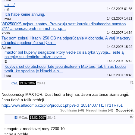
Jo. :-/
14.02.2007 01:35
mif
Ich habe keine ahnung.
14.02.2007 14:21
mi41
WD2500KS nejsou spatny. Provozuju sest kousku dlouhodobe nonstop
24/7 a nemuzu proti nim rict nic sp…
14.02.2007 14:34
Ynd0r
Tak som zobral Hitachi 250 GB na odporúčanie v obchode. A vraj Maxtory
sú úplná spodina, čo sa týka…
14.02.2007 15:22
Adrian
maxtor bol kupeny seagatom ktory vedie co sa tyka vyvoja... este aj
nalepky su identicke takze nevie…
14.02.2007 15:42
El
Kdybys šel do obchodu, kde jsou dealerem Maxtoru, tak ti zas budou
tvrdit, že spodina je Hitachi a o…
14.02.2007 18:48
host
#1
Cat
,
13.02.2007
20:41
Nedoporučuji MAXTOR. Dost hučí a hřejí se. Jsem zastánce Samsungů.
Jsou tiché a tolik nehřejí.
http://www.alfacomp.cz/php/product.php?eid=10514007 H1TY1TR751
Souhlasím (+0)
Nesouhlasím (-0)
Odpovědět
#2
El
@
Cat
,
13.02.2007
20:42
seagate z modelovej rady 7200.10
tichy a rychly