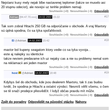
Nejstarsi kusy mely nejak blbe nastavenej teplomer (takze se muselo asi
20 stupnu odecist), ale novejsi uz tenhle problem nemaji.
Souhlasím (+0)
Nesouhlasím (-0)
Odpovědět
#17
Adrian
[84.47.70.xxx],
14.02.2007
15:22
Tak som zobral Hitachi 250 GB na odporúčanie v obchode. A vraj Maxtory
sú úplná spodina, čo sa týka spoľahlivosti.
Souhlasím (+0)
Nesouhlasím (-0)
Odpovědět
#18
El
@
Adrian
,
14.02.2007
15:42
maxtor bol kupeny seagatom ktory vedie co sa tyka vyvoja...
este aj nalepky su identicke
takze neviem predavame ich uz nejaky cas a nie su problemy nemal som
na reklamacii ani jeden maxtor
Souhlasím (+0)
Nesouhlasím (-0)
Odpovědět
#19
host
@
Adrian
,
14.02.2007
18:48
Kdybys šel do obchodu, kde jsou dealerem Maxtoru, tak ti zas budou
tvrdit, že spodina je Hitachi a ostatní výrobci. Nesmíš věřit všemu, o čem
se tě snaží prodejce přesvědčit. I když občas pravdu mít může.
Souhlasím (+0)
Nesouhlasím (-0)
Odpovědět
Zpět do poradny
Odpovědět na původní otázku
Nahoru