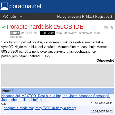
poradna.net
Neregistrovaný
Přihlásit
Registrovat
Poradte harddisk 250GB IDE
Adrian
[84.47.93.xxx],
13.02.2007
20:07
,
Hardware
, 20 odpovědí (5988
zobrazení)
Skôr by som položil otázku, že ktorému disku sa radšej momentálne
vyhnúť? Nejde mi o hluk ani vibrácie. Momentálne mi dosluhuje Maxtor
80GB 7200 ot.-idú z neho cvakajúce zvuky a asi odchádza. Tak
potrebujem nejakú náhradu. Díky.
Odpovědět
Předmět
Nedoporučuji MAXTOR. Dost hučí a hřejí se. Jsem zastánce Samsungů.
Jsou tiché a tolik nehřejí. http:…
13.02.2007 20:41
Cat
seagate z modelovej rady 7200.10 tichy a rychly
13.02.2007 20:42
El