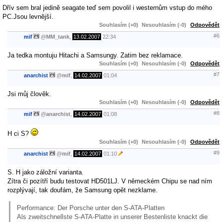
Dřív sem bral jedině seagate teď sem povolil i westernům vstup do mého
PC.Jsou levnější.
Souhlasím (+0)
Nesouhlasím (-0)
Odpovědět
#6
mif
@
MM_tank
,
13.02.2007
22:34
Ja tedka montuju Hitachi a Samsungy. Zatim bez reklamace.
Souhlasím (+0)
Nesouhlasím (-0)
Odpovědět
#7
anarchist
@
mif
,
14.02.2007
01:04
Jsi můj člověk.
Souhlasím (+0)
Nesouhlasím (-0)
Odpovědět
#8
mif
@
anarchist
,
14.02.2007
01:08
H ci S?
Souhlasím (+0)
Nesouhlasím (-0)
Odpovědět
#9
anarchist
@
mif
,
14.02.2007
01:10
S. H jako záložní varianta.
Zítra či pozítří budu testovat HD501LJ. V německém Chipu se nad ním
rozplývají, tak doufám, že Samsung opět nezklame.
Performance: Der Porsche unter den S-ATA-Platten
Als zweitschnellste S-ATA-Platte in unserer Bestenliste knackt die