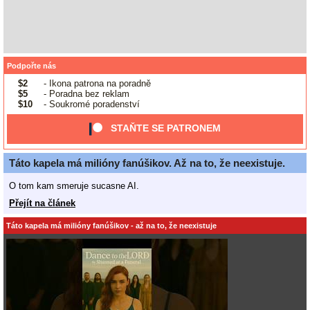
Podpořte nás
$2
- Ikona patrona na poradně
$5
- Poradna bez reklam
$10
- Soukromé poradenství
STAŇTE SE PATRONEM
Táto kapela má milióny fanúšikov. Až na to, že neexistuje.
O tom kam smeruje sucasne AI.
Přejít na článek
Táto kapela má milióny fanúšikov - až na to, že neexistuje