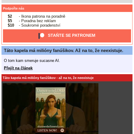
Podpořte nás
$2
- Ikona patrona na poradně
$5
- Poradna bez reklam
$10
- Soukromé poradenství
STAŇTE SE PATRONEM
Táto kapela má milióny fanúšikov. Až na to, že neexistuje.
O tom kam smeruje sucasne AI.
Přejít na článek
Táto kapela má milióny fanúšikov - až na to, že neexistuje