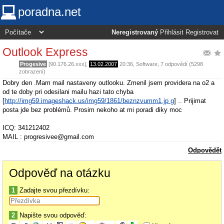
poradna.net
Neregistrovaný
Přihlásit
Registrovat
Outlook Express
Progesive
[90.176.26.xxx],
13.02.2007
20:36
,
Software
, 7 odpovědí (5298
zobrazení)
Dobry den .Mam mail nastaveny outlooku. Zmenil jsem providera na o2 a
od te doby pri odesilani mailu hazi tato chyba
[
http://img59.imageshack.us/img59/1861/beznzvumm1.jp g
] .. Prijimat
posta jde bez problémů. Prosim nekoho at mi poradi diky moc
ICQ: 341212402
MAIL : progresivee@gmail.com
Odpovědět
Odpověď na otázku
1
Zadajte svou přezdívku:
2
Napište svou odpověď: