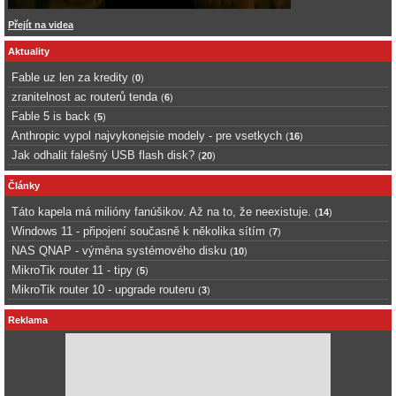
Přejít na videa
Aktuality
Fable uz len za kredity
(
0
)
zranitelnost ac routerů tenda
(
6
)
Fable 5 is back
(
5
)
Anthropic vypol najvykonejsie modely - pre vsetkych
(
16
)
Jak odhalit falešný USB flash disk?
(
20
)
Články
Táto kapela má milióny fanúšikov. Až na to, že neexistuje.
(
14
)
Windows 11 - připojení současně k několika sítím
(
7
)
NAS QNAP - výměna systémového disku
(
10
)
MikroTik router 11 - tipy
(
5
)
MikroTik router 10 - upgrade routeru
(
3
)
Reklama