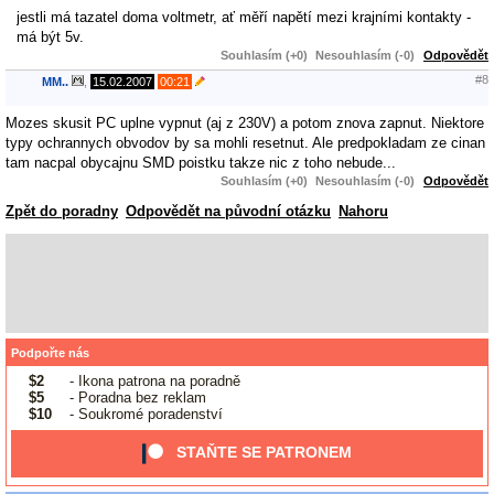
jestli má tazatel doma voltmetr, ať měří napětí mezi krajními kontakty -
má být 5v.
Souhlasím (+0)
Nesouhlasím (-0)
Odpovědět
#8
MM..
,
15.02.2007
00:21
Mozes skusit PC uplne vypnut (aj z 230V) a potom znova zapnut. Niektore
typy ochrannych obvodov by sa mohli resetnut. Ale predpokladam ze cinan
tam nacpal obycajnu SMD poistku takze nic z toho nebude...
Souhlasím (+0)
Nesouhlasím (-0)
Odpovědět
Zpět do poradny
Odpovědět na původní otázku
Nahoru
Podpořte nás
$2
- Ikona patrona na poradně
$5
- Poradna bez reklam
$10
- Soukromé poradenství
STAŇTE SE PATRONEM