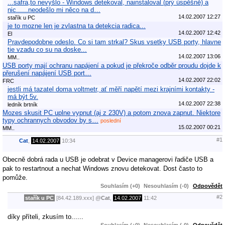
...safra,to nevyšlo - Windows detekoval, nainstaloval (prý úspěšně) a
nic......neodešlo mi něco na d…
14.02.2007 12:27
stařík u PC
je to mozne len je zvlastna ta detekcia radica...
14.02.2007 12:42
El
Pravdepodobne odeslo. Co si tam strkal? Skus vsetky USB porty, hlavne
tie vzadu co su na doske...
14.02.2007 13:06
MM..
USB porty mají ochranu napájení a pokud je překroče odběr proudu dojde k
přerušení napájení USB port…
14.02.2007 22:02
FRC
jestli má tazatel doma voltmetr, ať měří napětí mezi krajními kontakty -
má být 5v.
14.02.2007 22:38
ledník brtník
Mozes skusit PC uplne vypnut (aj z 230V) a potom znova zapnut. Niektore
typy ochrannych obvodov by s…
poslední
15.02.2007 00:21
MM..
#1
Cat
,
14.02.2007
10:34
Obecně dobrá rada u USB je odebrat v Device managerovi řadiče USB a
pak to restartnout a nechat Windows znovu detekovat. Dost často to
pomůže.
Souhlasím (+0)
Nesouhlasím (-0)
Odpovědět
#2
stařík u PC
[84.42.189.xxx]
@
Cat
,
14.02.2007
11:42
díky příteli, zkusím to......
Souhlasím (+0)
Nesouhlasím (-0)
Odpovědět