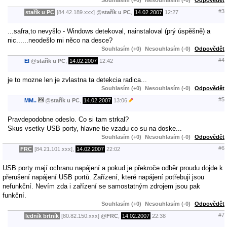
#3
stařík u PC
[84.42.189.xxx]
@
stařík u PC
,
14.02.2007
12:27
...safra,to nevyšlo - Windows detekoval, nainstaloval (prý úspěšně) a
nic......neodešlo mi něco na desce?
Souhlasím (+0)
Nesouhlasím (-0)
Odpovědět
#4
El
@
stařík u PC
,
14.02.2007
12:42
je to mozne len je zvlastna ta detekcia radica...
Souhlasím (+0)
Nesouhlasím (-0)
Odpovědět
#5
MM..
@
stařík u PC
,
14.02.2007
13:06
Pravdepodobne odeslo. Co si tam strkal?
Skus vsetky USB porty, hlavne tie vzadu co su na doske...
Souhlasím (+0)
Nesouhlasím (-0)
Odpovědět
#6
FRC
[84.21.101.xxx],
14.02.2007
22:02
USB porty mají ochranu napájení a pokud je překroče odběr proudu dojde k
přerušení napájení USB portů. Zařízení, které napájení potřebuji jsou
nefunkční. Nevím zda i zařízení se samostatným zdrojem jsou pak
funkční.
Souhlasím (+0)
Nesouhlasím (-0)
Odpovědět
#7
ledník brtník
[80.82.150.xxx]
@
FRC
,
14.02.2007
22:38