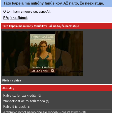
Táto kapela má milióny fanúšikov. Až na to, že neexistuje.
O tom kam smeruje sucasne AI.
Přejít na článek
Táto kapela má milióny fanúšikov - až na to, že neexistuje
Přejít na videa
Aktuality
Fable uz len za kredity
(
0
)
zranitelnost ac routerů tenda
(
6
)
Fable 5 is back
(
5
)
Anthropic vypol najvykonejsie modely - pre vsetkych
(
16
)