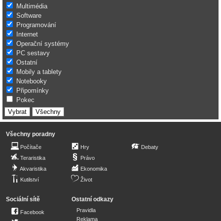
Multimédia
Software
Programování
Internet
Operační systémy
PC sestavy
Ostatní
Mobily a tablety
Notebooky
Připomínky
Pokec
Všechny poradny
Počítače
Hry
Debaty
Teraristika
Právo
Akvaristika
Ekonomika
Kutilství
Život
Sociální sítě
Ostatní odkazy
Pravidla
Facebook
Reklama