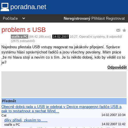
poradna.net
Neregistrovaný
Přihlásit
Registrovat
problem s USB
stařík u PC
[84.42.189.xxx],
14.02.2007
10:27
,
Operační systémy
, 8 odpovědí
(2875 zobrazení)
Najednou přestala USB vstupy reagovat na jakákoliv připojení. Správce
systému hlásí správnýchod řadičů a jsou všechny povoleny. Mám práce
,že mi hlava stojí a nevím co s tím. Je tu někdo dobrej, kdo by věděl co to
je?
Odpovědět
Předmět
Obecně dobrá rada u USB je odebrat v Device managerovi řadiče USB a
pak to restartnout a nechat Wind…
14.02.2007 10:34
Cat
díky příteli, zkusím to......
14.02.2007 11:42
stařík u PC