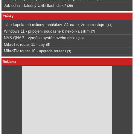
Jak odhalit falešný USB flash disk?
(
20
)
Články
Táto kapela má milióny fanúšikov. Až na to, že neexistuje.
(
14
)
Windows 11 - připojení současně k několika sítím
(
7
)
NAS QNAP - výměna systémového disku
(
10
)
MikroTik router 11 - tipy
(
5
)
MikroTik router 10 - upgrade routeru
(
3
)
Reklama