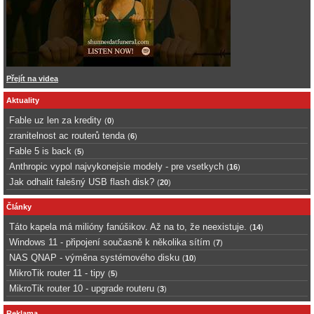
Přejít na videa
Aktuality
Fable uz len za kredity
(
0
)
zranitelnost ac routerů tenda
(
6
)
Fable 5 is back
(
5
)
Anthropic vypol najvykonejsie modely - pre vsetkych
(
16
)
Jak odhalit falešný USB flash disk?
(
20
)
Články
Táto kapela má milióny fanúšikov. Až na to, že neexistuje.
(
14
)
Windows 11 - připojení současně k několika sítím
(
7
)
NAS QNAP - výměna systémového disku
(
10
)
MikroTik router 11 - tipy
(
5
)
MikroTik router 10 - upgrade routeru
(
3
)
Reklama