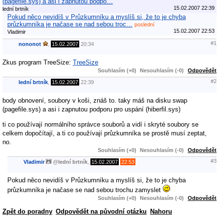
(pagefile.sys) a asi i zapnutou podpo…
15.02.2007 22:39
lední brtník
Pokud něco nevidíš v Průzkumníku a myslíš si, že to je chyba
průzkumníka je načase se nad sebou troc…
poslední
15.02.2007 22:53
Vladimir
#1
nononot
,
15.02.2007
20:34
Zkus program TreeSize:
TreeSize
Souhlasím (+0)
Nesouhlasím (-0)
Odpovědět
#2
lední brtník
,
15.02.2007
22:39
body obnovení, soubory v koši, znáš to. taky máš na disku swap
(pagefile.sys) a asi i zapnutou podporu pro uspání (hiberfil.sys)
ti co používají normálního správce souborů a vidí i skryté soubory se
celkem dopočítají, a ti co používají průzkumníka se prostě musí zeptat,
no.
Souhlasím (+0)
Nesouhlasím (-0)
Odpovědět
#3
Vladimir
@
lední brtník
,
15.02.2007
22:53
Pokud něco nevidíš v Průzkumníku a myslíš si, že to je chyba
průzkumníka je načase se nad sebou trochu zamyslet
Souhlasím (+0)
Nesouhlasím (-0)
Odpovědět
Zpět do poradny
Odpovědět na původní otázku
Nahoru