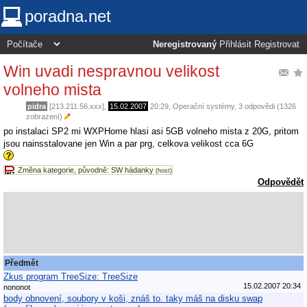
poradna.net
Neregistrovaný
Přihlásit
Registrovat
Win uvadi nespravnou velikost
volneho mista
pidra
[213.211.56.xxx],
15.02.2007
20:29
,
Operační systémy
, 3 odpovědi (1326
zobrazení)
po instalaci SP2 mi WXPHome hlasi asi 5GB volneho mista z 20G, pritom
jsou nainsstalovane jen Win a par prg, celkova velikost cca 6G
Změna kategorie, původně: SW hádanky
(host)
Odpovědět
Předmět
Zkus program TreeSize: TreeSize
15.02.2007 20:34
nononot
body obnovení, soubory v koši, znáš to. taky máš na disku swap