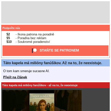
Podpořte nás
$2
- Ikona patrona na poradně
$5
- Poradna bez reklam
$10
- Soukromé poradenství
STAŇTE SE PATRONEM
Táto kapela má milióny fanúšikov. Až na to, že neexistuje.
O tom kam smeruje sucasne AI.
Přejít na článek
Táto kapela má milióny fanúšikov - až na to, že neexistuje