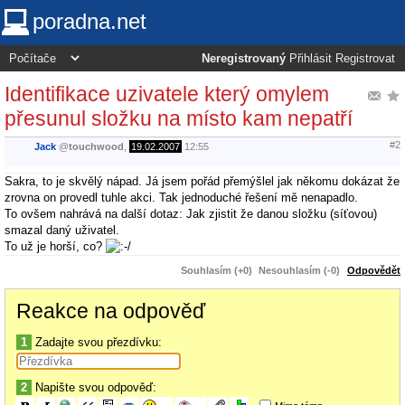
poradna.net
Neregistrovaný
Přihlásit
Registrovat
Identifikace uzivatele který omylem
přesunul složku na místo kam nepatří
#2
Jack
@
touchwood
,
19.02.2007
12:55
Sakra, to je skvělý nápad. Já jsem pořád přemýšlel jak někomu dokázat že
zrovna on provedl tuhle akci. Tak jednoduché řešení mě nenapadlo.
To ovšem nahrává na další dotaz: Jak zjistit že danou složku (síťovou)
smazal daný uživatel.
To už je horší, co?
Souhlasím (+0)
Nesouhlasím (-0)
Odpovědět
Reakce na odpověď
1
Zadajte svou přezdívku:
2
Napište svou odpověď: