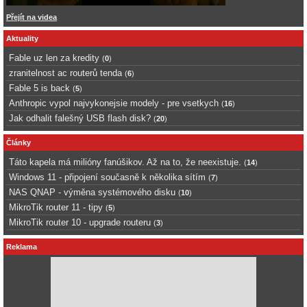
Přejít na videa
Aktuality
Fable uz len za kredity
(
0
)
zranitelnost ac routerů tenda
(
6
)
Fable 5 is back
(
5
)
Anthropic vypol najvykonejsie modely - pre vsetkych
(
16
)
Jak odhalit falešný USB flash disk?
(
20
)
Články
Táto kapela má milióny fanúšikov. Až na to, že neexistuje.
(
14
)
Windows 11 - připojení současně k několika sítím
(
7
)
NAS QNAP - výměna systémového disku
(
10
)
MikroTik router 11 - tipy
(
5
)
MikroTik router 10 - upgrade routeru
(
3
)
Reklama