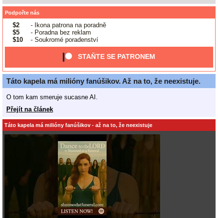
Podpořte nás
$2
- Ikona patrona na poradně
$5
- Poradna bez reklam
$10
- Soukromé poradenství
STAŇTE SE PATRONEM
Táto kapela má milióny fanúšikov. Až na to, že neexistuje.
O tom kam smeruje sucasne AI.
Přejít na článek
Táto kapela má milióny fanúšikov - až na to, že neexistuje