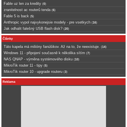
Fable uz len za kredity
(
0
)
zranitelnost ac routerů tenda
(
6
)
Fable 5 is back
(
5
)
Anthropic vypol najvykonejsie modely - pre vsetkych
(
16
)
Jak odhalit falešný USB flash disk?
(
20
)
Články
Táto kapela má milióny fanúšikov. Až na to, že neexistuje.
(
14
)
Windows 11 - připojení současně k několika sítím
(
7
)
NAS QNAP - výměna systémového disku
(
10
)
MikroTik router 11 - tipy
(
5
)
MikroTik router 10 - upgrade routeru
(
3
)
Reklama