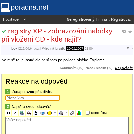
poradna.net
Neregistrovaný
Přihlásit
Registrovat
registry XP - zobrazování nabídky
při vložení CD - kde najít?
#15
box
[212.80.64.xxx]
@
ledník brtník
,
20.02.2007
01:00
No mně to je jasné ale není tam po polices složka Explorer
Souhlasím (+0)
Nesouhlasím (-0)
Odpovědět
Reakce na odpověď
1
Zadajte svou přezdívku:
2
Napište svou odpověď:
Mimo téma