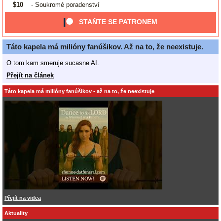
$10
- Soukromé poradenství
STAŇTE SE PATRONEM
Táto kapela má milióny fanúšikov. Až na to, že neexistuje.
O tom kam smeruje sucasne AI.
Přejít na článek
Táto kapela má milióny fanúšikov - až na to, že neexistuje
Přejít na videa
Aktuality