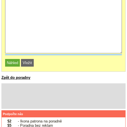
Zpět do poradny
Podpořte nás
$2
- Ikona patrona na poradně
$5
- Poradna bez reklam