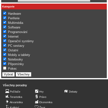
Kategorie
Hardware
Periferie
Multimédia
Software
Programování
Internet
Operační systémy
PC sestavy
Ostatní
Mobily a tablety
Notebooky
Připomínky
Pokec
Všechny poradny
Počítače
Hry
Debaty
Teraristika
Právo
Akvaristika
Ekonomika
Kutilství
Život