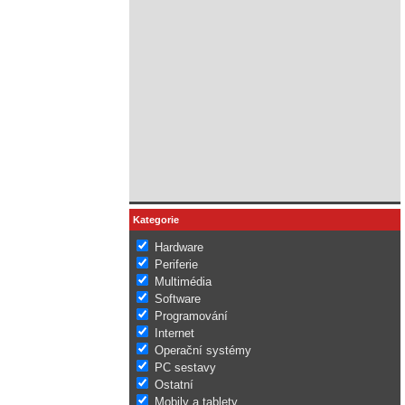
Kategorie
Hardware
Periferie
Multimédia
Software
Programování
Internet
Operační systémy
PC sestavy
Ostatní
Mobily a tablety