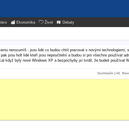
rávo
Ekonomika
Život
Debaty
 čemu nerozumíš - jsou lidé co budou chtít pracovat s novými technologiemi, 
ak jsou holt lidé kteří jsou nepoučitelní a budou si pro všechno používat ad
cal když byly nové Windows XP a bezpochyby jsi tvrdil, že budeš používat
Souhlasím (+0)
Neso