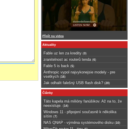
Přejít na videa
Aktuality
Fable uz len za kredity
(
0
)
zranitelnost ac routerů tenda
(
6
)
Fable 5 is back
(
5
)
Anthropic vypol najvykonejsie modely - pre
vsetkych
(
16
)
Jak odhalit falešný USB flash disk?
(
20
)
Články
Táto kapela má milióny fanúšikov. Až na to, že
neexistuje.
(
14
)
Windows 11 - připojení současně k několika
sítím
(
7
)
NAS QNAP - výměna systémového disku
(
10
)
MikroTik router 11 - tipy
(
5
)