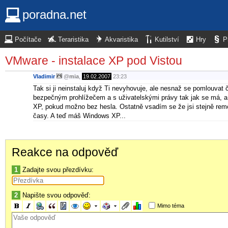
poradna.net
Počítače
Teraristika
Akvaristika
Kutilství
Hry
P
VMware - instalace XP pod Vistou
Vladimir
@
mia
,
19.02.2007
23:23
Tak si ji neinstaluj když Ti nevyhovuje, ale nesnaž se pomlouvat
bezpečným prohlížečem a s uživatelskými právy tak jak se má, a p
XP, pokud možno bez hesla. Ostatně vsadím se že jsi stejně rem
časy. A teď máš Windows XP...
Reakce na odpověď
1
Zadajte svou přezdívku:
2
Napište svou odpověď:
Mimo téma