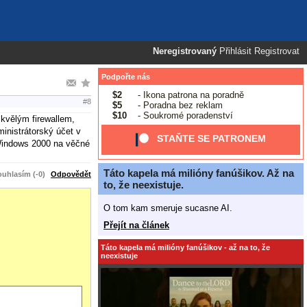
Neregistrovaný
Přihlásit
Registrovat
Podpořte nás
$2
- Ikona patrona na poradně
#8
$5
- Poradna bez reklam
$10
- Soukromé poradenství
skvělým firewallem,
ministrátorský účet v
STAŇTE SE PATRONEM
 Windows 2000 na věčné
Táto kapela má milióny fanúšikov. Až na
uhlasím (-0)
Odpovědět
to, že neexistuje.
O tom kam smeruje sucasne AI.
Přejít na článek
Táto kapela má milióny fanúšikov - až na to, že
neexistuje