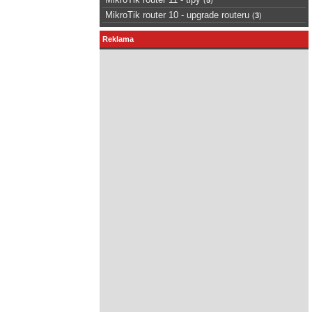
MikroTik router 10 - upgrade routeru
(
3
)
Reklama