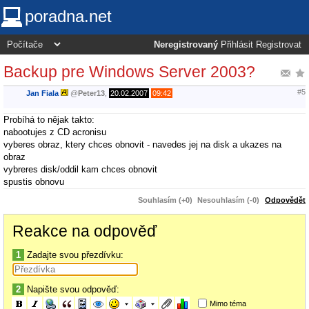
poradna.net
Neregistrovaný
Přihlásit
Registrovat
Backup pre Windows Server 2003?
#5
Jan Fiala
@
Peter13
,
20.02.2007
09:42
Probíhá to nějak takto:
nabootujes z CD acronisu
vyberes obraz, ktery chces obnovit - navedes jej na disk a ukazes na
obraz
vybreres disk/oddil kam chces obnovit
spustis obnovu
Souhlasím (+0)
Nesouhlasím (-0)
Odpovědět
Reakce na odpověď
1
Zadajte svou přezdívku:
2
Napište svou odpověď:
Mimo téma