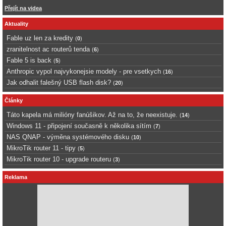
Přejít na videa
Aktuality
Fable uz len za kredity
(
0
)
zranitelnost ac routerů tenda
(
6
)
Fable 5 is back
(
5
)
Anthropic vypol najvykonejsie modely - pre vsetkych
(
16
)
Jak odhalit falešný USB flash disk?
(
20
)
Články
Táto kapela má milióny fanúšikov. Až na to, že neexistuje.
(
14
)
Windows 11 - připojení současně k několika sítím
(
7
)
NAS QNAP - výměna systémového disku
(
10
)
MikroTik router 11 - tipy
(
5
)
MikroTik router 10 - upgrade routeru
(
3
)
Reklama