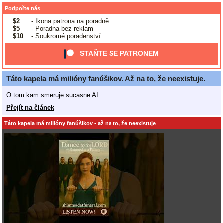
Podpořte nás
$2
- Ikona patrona na poradně
$5
- Poradna bez reklam
$10
- Soukromé poradenství
STAŇTE SE PATRONEM
Táto kapela má milióny fanúšikov. Až na to, že neexistuje.
O tom kam smeruje sucasne AI.
Přejít na článek
Táto kapela má milióny fanúšikov - až na to, že neexistuje