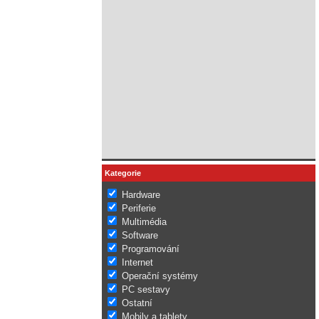
Kategorie
Hardware
Periferie
Multimédia
Software
Programování
Internet
Operační systémy
PC sestavy
Ostatní
Mobily a tablety