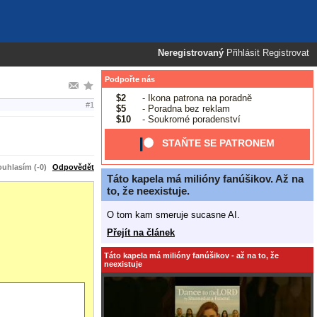
Neregistrovaný
Přihlásit
Registrovat
Podpořte nás
$2
- Ikona patrona na poradně
#1
$5
- Poradna bez reklam
$10
- Soukromé poradenství
STAŇTE SE PATRONEM
uhlasím (-0)
Odpovědět
Táto kapela má milióny fanúšikov. Až na
to, že neexistuje.
O tom kam smeruje sucasne AI.
Přejít na článek
Táto kapela má milióny fanúšikov - až na to, že
neexistuje