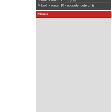
MikroTik router 10 - upgrade routeru
(
3
)
Reklama