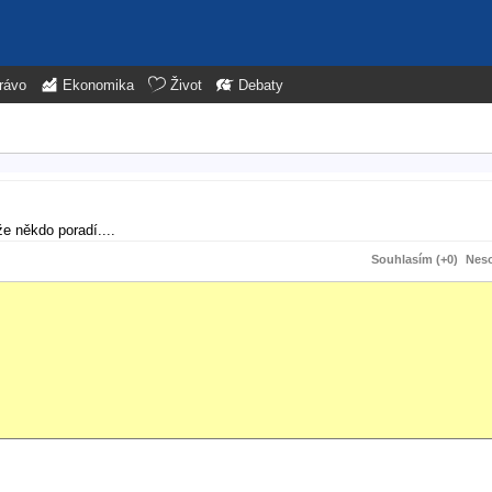
rávo
Ekonomika
Život
Debaty
že někdo poradí....
Souhlasím (+0)
Neso