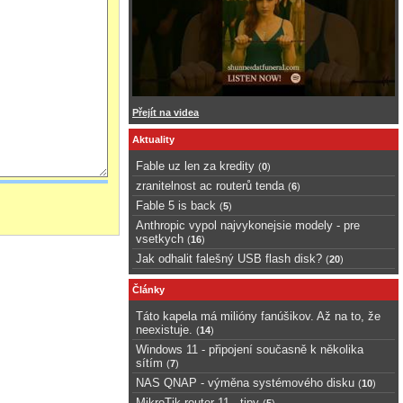
Přejít na videa
Aktuality
Fable uz len za kredity
(
0
)
zranitelnost ac routerů tenda
(
6
)
Fable 5 is back
(
5
)
Anthropic vypol najvykonejsie modely - pre
vsetkych
(
16
)
Jak odhalit falešný USB flash disk?
(
20
)
Články
Táto kapela má milióny fanúšikov. Až na to, že
neexistuje.
(
14
)
Windows 11 - připojení současně k několika
sítím
(
7
)
NAS QNAP - výměna systémového disku
(
10
)
MikroTik router 11 - tipy
(
5
)