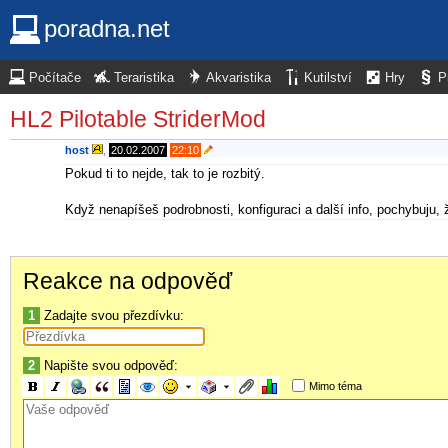
poradna.net
Počítače
Teraristika
Akvaristika
Kutilství
Hry
P
HL2 Pilotable StriderMod
host
,
20.02.2007
22:10
Pokud ti to nejde, tak to je rozbitý.
Když nenapíšeš podrobnosti, konfiguraci a další info, pochybuju, 
Reakce na odpověď
1
Zadajte svou přezdívku:
2
Napište svou odpověď:
Mimo téma