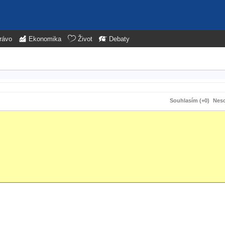
rávo
Ekonomika
Život
Debaty
Souhlasím (+0)
Neso