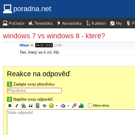
poradna.net
Počítače
Teraristika
Akvaristika
Kutilství
Hry
P
windows 7 vs windows 8 - které?
Wikan
,
04.02.2015
11:58
Ten, který se ti víc líbí.
Reakce na odpověď
1
Zadajte svou přezdívku:
2
Napište svou odpověď:
Mimo téma