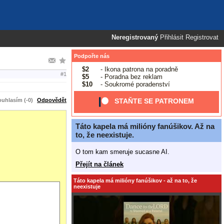
Neregistrovaný
Přihlásit
Registrovat
Podpořte nás
$2
- Ikona patrona na poradně
#1
$5
- Poradna bez reklam
$10
- Soukromé poradenství
uhlasím (-0)
Odpovědět
STAŇTE SE PATRONEM
Táto kapela má milióny fanúšikov. Až na
to, že neexistuje.
O tom kam smeruje sucasne AI.
Přejít na článek
Táto kapela má milióny fanúšikov - až na to, že
neexistuje