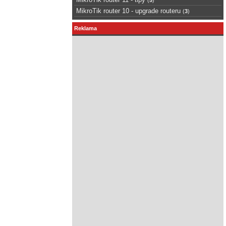
MikroTik router 10 - upgrade routeru
(
3
)
Reklama