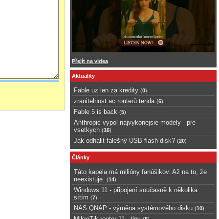
Přejít na videa
Aktuality
Fable uz len za kredity
(
0
)
zranitelnost ac routerů tenda
(
6
)
Fable 5 is back
(
5
)
Anthropic vypol najvykonejsie modely - pre
vsetkych
(
16
)
Jak odhalit falešný USB flash disk?
(
20
)
Články
Táto kapela má milióny fanúšikov. Až na to, že
neexistuje.
(
14
)
Windows 11 - připojení současně k několika
sítím
(
7
)
NAS QNAP - výměna systémového disku
(
10
)
MikroTik router 11 - tipy
(
5
)