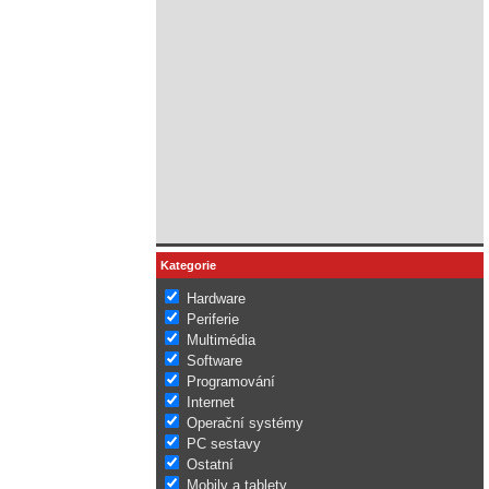
Kategorie
Hardware
Periferie
Multimédia
Software
Programování
Internet
Operační systémy
PC sestavy
Ostatní
Mobily a tablety