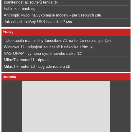
zranitelnost ac routerů tenda
(
6
)
Fable 5 is back
(
5
)
Anthropic vypol najvykonejsie modely - pre vsetkych
(
16
)
Jak odhalit falešný USB flash disk?
(
20
)
Články
Táto kapela má milióny fanúšikov. Až na to, že neexistuje.
(
14
)
Windows 11 - připojení současně k několika sítím
(
7
)
NAS QNAP - výměna systémového disku
(
10
)
MikroTik router 11 - tipy
(
5
)
MikroTik router 10 - upgrade routeru
(
3
)
Reklama