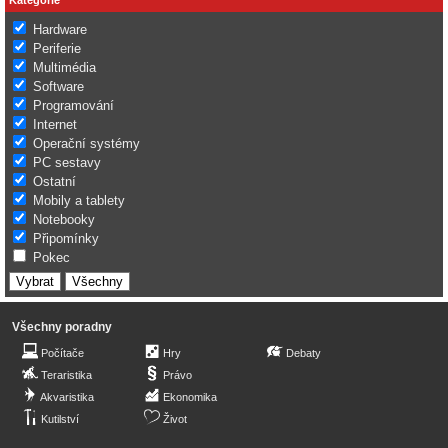
Hardware
Periferie
Multimédia
Software
Programování
Internet
Operační systémy
PC sestavy
Ostatní
Mobily a tablety
Notebooky
Připomínky
Pokec
Všechny poradny
Počítače
Hry
Debaty
Teraristika
Právo
Akvaristika
Ekonomika
Kutilství
Život