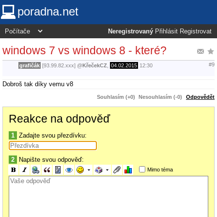
poradna.net
Neregistrovaný
Přihlásit
Registrovat
windows 7 vs windows 8 - které?
#9
grafičák
[93.99.82.xxx]
@
KřečekCZ
,
04.02.2015
12:30
Dobroš tak díky vemu v8
Souhlasím (+0)
Nesouhlasím (-0)
Odpovědět
Reakce na odpověď
1
Zadajte svou přezdívku:
2
Napište svou odpověď:
Mimo téma