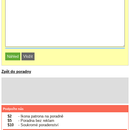
Zpět do poradny
Podpořte nás
$2
- Ikona patrona na poradně
$5
- Poradna bez reklam
$10
- Soukromé poradenství