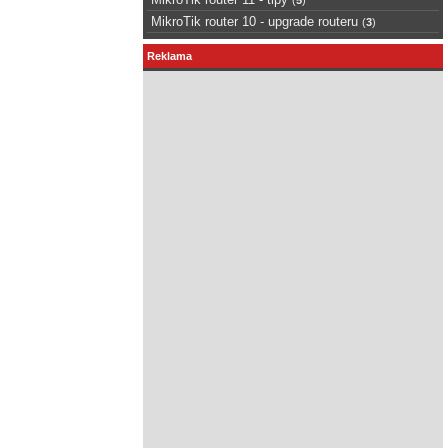
MikroTik router 10 - upgrade routeru
(
3
)
Reklama