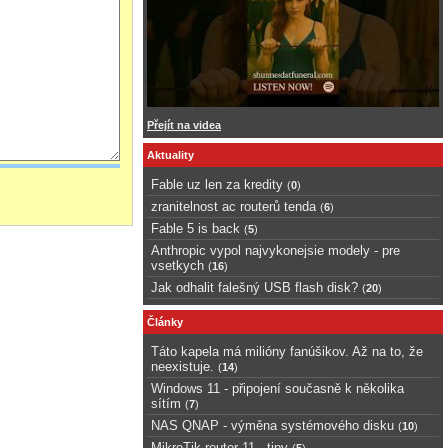
Přejít na videa
Aktuality
Fable uz len za kredity
(
0
)
zranitelnost ac routerů tenda
(
6
)
Fable 5 is back
(
5
)
Anthropic vypol najvykonejsie modely - pre
vsetkych
(
16
)
Jak odhalit falešný USB flash disk?
(
20
)
Články
Táto kapela má milióny fanúšikov. Až na to, že
neexistuje.
(
14
)
Windows 11 - připojení současně k několika
sítím
(
7
)
NAS QNAP - výměna systémového disku
(
10
)
MikroTik router 11 - tipy
(
5
)