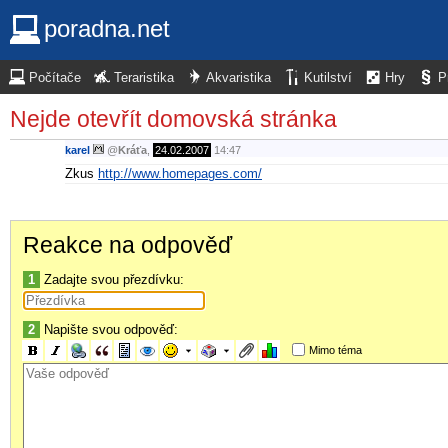
poradna.net
Počítače
Teraristika
Akvaristika
Kutilství
Hry
P
Nejde otevřít domovská stránka
karel
@
Kráťa
,
24.02.2007
14:47
Zkus
http://www.homepages.com/
Reakce na odpověď
1
Zadajte svou přezdívku:
2
Napište svou odpověď:
Mimo téma