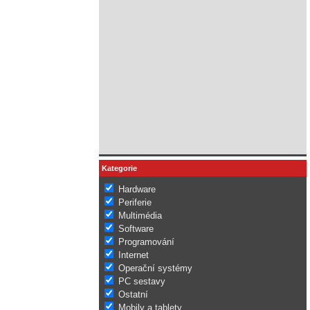
Kategorie
Hardware
Periferie
Multimédia
Software
Programování
Internet
Operační systémy
PC sestavy
Ostatní
Mobily a tablety