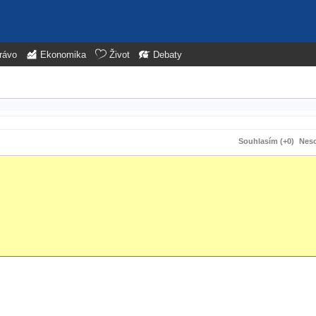
rávo
Ekonomika
Život
Debaty
Souhlasím (+0)
Neso