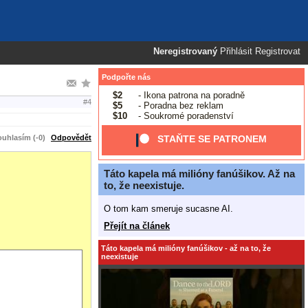
Neregistrovaný
Přihlásit
Registrovat
Podpořte nás
$2
- Ikona patrona na poradně
#4
$5
- Poradna bez reklam
$10
- Soukromé poradenství
uhlasím (-0)
Odpovědět
STAŇTE SE PATRONEM
Táto kapela má milióny fanúšikov. Až na
to, že neexistuje.
O tom kam smeruje sucasne AI.
Přejít na článek
Táto kapela má milióny fanúšikov - až na to, že
neexistuje