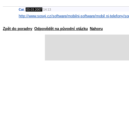
Cat
,
03.03.2007
14:13
http://www.sosej.cz/software/mobilni-software/mobil ni-telefony/so
Zpět do poradny
Odpovědět na původní otázku
Nahoru