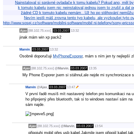
Nainstaloval si správné ovladače k tomu kabelu? Pokud ano, měl by 
k tomuto kabelu jsem nic neinstaloval,jednou jsem to zrušil a dal
žádné CD k tomuto kabelu nemám...Už ho po stěhování nemůžu 
Nevím jestli máš zrovna tento typ kabelu, ale vyzkoušej tyto
http://www.sosej.cz/software/mobilni-software/mobil ni-telefony/sony-ericss
Ajax
[88.102.75.xxx],
03.03.2007
13:32
jinak mám win xp pack2
Marvin
,
03.03.2007
13:32
Osobně doporučuji
MyPhoneExporer
, mám s ním jen ty nejlepší zk
Ajax
[88.102.75.xxx]
@
Marvin
,
03.03.2007
13:35
My Phone Exporer jsem si stáhnul,ale nejde mi synchronizace s
Marvin
@
Ajax
,
03.03.2007
13:47
V první řadě musíš mít nastavený telefon pro komunikaci na ur
ho připojený přes bluetooth, tak si to windows nastaví sám n
sám najde.
Ajax
[88.102.75.xxx]
@
Marvin
,
03.03.2007
13:54
připojuhi mobil přes usb kabel.Jakmile jsem připojil kabel,