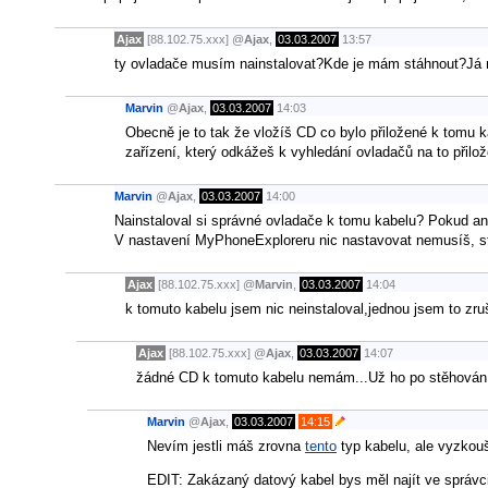
Ajax
[88.102.75.xxx]
@
Ajax
,
03.03.2007
13:57
ty ovladače musím nainstalovat?Kde je mám stáhnout?Já m
Marvin
@
Ajax
,
03.03.2007
14:03
Obecně je to tak že vložíš CD co bylo přiložené k tomu 
zařízení, který odkážeš k vyhledání ovladačů na to přilo
Marvin
@
Ajax
,
03.03.2007
14:00
Nainstaloval si správné ovladače k tomu kabelu? Pokud ano
V nastavení MyPhoneExploreru nic nastavovat nemusíš, sta
Ajax
[88.102.75.xxx]
@
Marvin
,
03.03.2007
14:04
k tomuto kabelu jsem nic neinstaloval,jednou jsem to zru
Ajax
[88.102.75.xxx]
@
Ajax
,
03.03.2007
14:07
žádné CD k tomuto kabelu nemám...Už ho po stěhování
Marvin
@
Ajax
,
03.03.2007
14:15
Nevím jestli máš zrovna
tento
typ kabelu, ale vyzkou
EDIT: Zakázaný datový kabel bys měl najít ve správci 