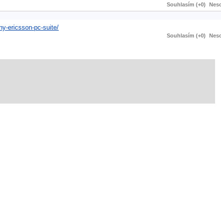
Souhlasím (+0)
Neso
ny-ericsson-pc-suite/
Souhlasím (+0)
Neso