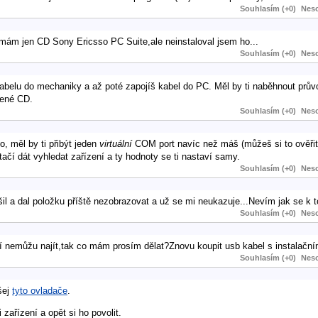
Souhlasím (+0)
Neso
ám jen CD Sony Ericsso PC Suite,ale neinstaloval jsem ho...
Souhlasím (+0)
Neso
kabelu do mechaniky a až poté zapojíš kabel do PC. Měl by ti naběhnout prů
žené CD.
Souhlasím (+0)
Neso
, měl by ti přibýt jeden
virtuální
COM port navíc než máš (můžeš si to ověřit 
čí dát vyhledat zařízení a ty hodnoty se ti nastaví samy.
Souhlasím (+0)
Neso
šil a dal položku příště nezobrazovat a už se mi neukazuje...Nevím jak se k t
Souhlasím (+0)
Neso
 nemůžu najít,tak co mám prosím dělat?Znovu koupit usb kabel s instalačn
Souhlasím (+0)
Neso
šej
tyto ovladače
.
zařízení a opět si ho povolit.