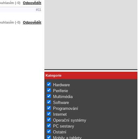
uhlasím (-0)
Odpovědět
#11
uhlasím (-0)
Odpovědět
Kategorie
Hardware
Periferie
Multimédia
Software
Programování
Internet
Operační systémy
PC sestavy
Ostatní
Mobily a tablety