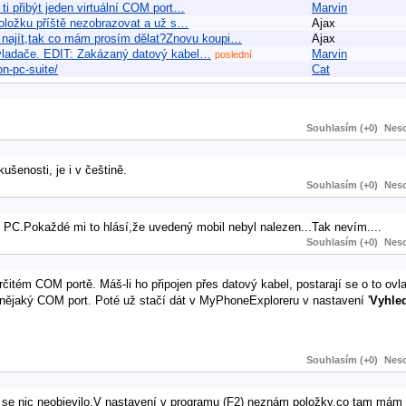
ti přibýt jeden virtuální COM port…
Marvin
 položku příště nezobrazovat a už s…
Ajax
najít,tak co mám prosím dělat?Znovu koupi…
Ajax
 ovladače. EDIT: Zakázaný datový kabel…
Marvin
poslední
on-pc-suite/
Cat
Souhlasím (+0)
Neso
ušenosti, je i v češtině.
Souhlasím (+0)
Neso
 PC.Pokaždé mi to hlásí,že uvedený mobil nebyl nalezen...Tak nevím....
Souhlasím (+0)
Neso
čitém COM portě. Máš-li ho připojen přes datový kabel, postarají se o to ovl
a nějaký COM port. Poté už stačí dát v MyPhoneExploreru v nastavení '
Vyhled
Souhlasím (+0)
Neso
tak se nic neobjevilo.V nastavení v programu (F2) neznám položky,co tam mám n