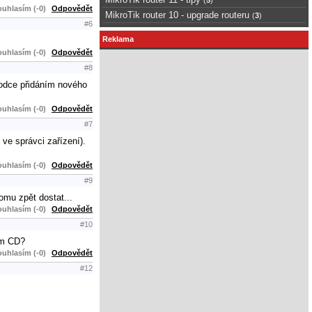
uhlasím (-0)
Odpovědět
MikroTik router 10 - upgrade routeru
(
3
)
#6
Reklama
uhlasím (-0)
Odpovědět
#8
vodce přidáním nového
uhlasím (-0)
Odpovědět
#7
ve správci zařízení).
uhlasím (-0)
Odpovědět
#9
omu zpět dostat...
uhlasím (-0)
Odpovědět
#10
ím CD?
uhlasím (-0)
Odpovědět
#12