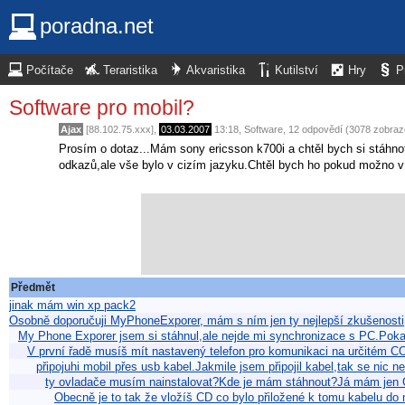
poradna.net
Počítače
Teraristika
Akvaristika
Kutilství
Hry
P
Software pro mobil?
Ajax
[88.102.75.xxx],
03.03.2007
13:18
,
Software
, 12 odpovědí (3078 zobraz
Prosím o dotaz...Mám sony ericsson k700i a chtěl bych si stáhn
odkazů,ale vše bylo v cizím jazyku.Chtěl bych ho pokud možno v
Předmět
jinak mám win xp pack2
Osobně doporučuji MyPhoneExporer, mám s ním jen ty nejlepší zkušenosti, 
My Phone Exporer jsem si stáhnul,ale nejde mi synchronizace s PC.Pok
V první řadě musíš mít nastavený telefon pro komunikaci na určitém CO
připojuhi mobil přes usb kabel.Jakmile jsem připojil kabel,tak se nic 
ty ovladače musím nainstalovat?Kde je mám stáhnout?Já mám jen 
Obecně je to tak že vložíš CD co bylo přiložené k tomu kabelu do