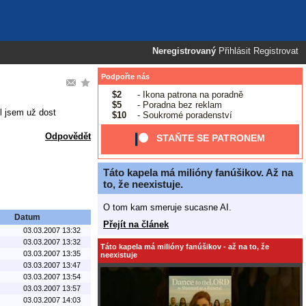
Neregistrovaný
Přihlásit
Registrovat
Podpořte nás
$2
- Ikona patrona na poradně
$5
- Poradna bez reklam
l jsem už dost
$10
- Soukromé poradenství
Odpovědět
STAŇTE SE PATRONEM
Táto kapela má milióny fanúšikov. Až na
to, že neexistuje.
O tom kam smeruje sucasne AI.
Datum
Přejít na článek
03.03.2007 13:32
03.03.2007 13:32
Táto kapela má milióny fanúšikov - až na to, že
03.03.2007 13:35
neexistuje
03.03.2007 13:47
03.03.2007 13:54
03.03.2007 13:57
03.03.2007 14:03