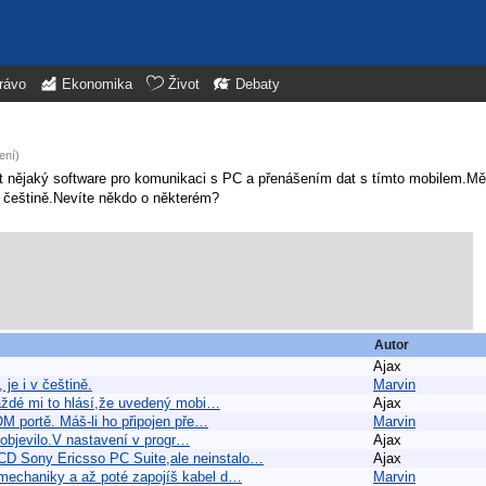
rávo
Ekonomika
Život
Debaty
ení)
ot nějaký software pro komunikaci s PC a přenášením dat s tímto mobilem.Mě
 češtině.Nevíte někdo o některém?
Autor
Ajax
je i v češtině.
Marvin
aždé mi to hlásí,že uvedený mobi…
Ajax
M portě. Máš-li ho připojen pře…
Marvin
neobjevilo.V nastavení v progr…
Ajax
CD Sony Ericsso PC Suite,ale neinstalo…
Ajax
 mechaniky a až poté zapojíš kabel d…
Marvin