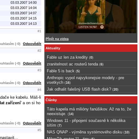
03.03.2007 14:00
03.03.2007 14:04
03.03.2007 14:07
03.03.2007 14:15
03.03.2007 14:13
#1
Přejít na videa
uhlasím (-0)
Odpovědět
Aktuality
#2
Fable uz len za kredity
(
0
)
uhlasím (-0)
Odpovědět
zranitelnost ac routerů tenda
(
6
)
#3
Fable 5 is back
(
5
)
Anthropic vypol najvykonejsie modely - pre
vsetkych
(
16
)
uhlasím (-0)
Odpovědět
Jak odhalit falešný USB flash disk?
(
20
)
#4
adače ke kabelu. Máš-li
Články
at zařízení
' a on si ho
Táto kapela má milióny fanúšikov. Až na to, že
neexistuje.
(
14
)
Windows 11 - připojení současně k několika
uhlasím (-0)
Odpovědět
sítím
(
7
)
#5
NAS QNAP - výměna systémového disku
(
10
)
astavit...
MikroTik router 11 - tipy
(
5
)