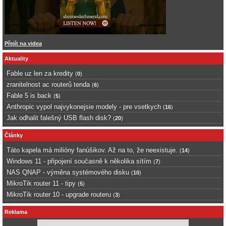
Přejít na videa
Aktuality
Fable uz len za kredity
(
0
)
zranitelnost ac routerů tenda
(
6
)
Fable 5 is back
(
5
)
Anthropic vypol najvykonejsie modely - pre vsetkych
(
16
)
Jak odhalit falešný USB flash disk?
(
20
)
Články
Táto kapela má milióny fanúšikov. Až na to, že neexistuje.
(
14
)
Windows 11 - připojení současně k několika sítím
(
7
)
NAS QNAP - výměna systémového disku
(
10
)
MikroTik router 11 - tipy
(
5
)
MikroTik router 10 - upgrade routeru
(
3
)
Reklama