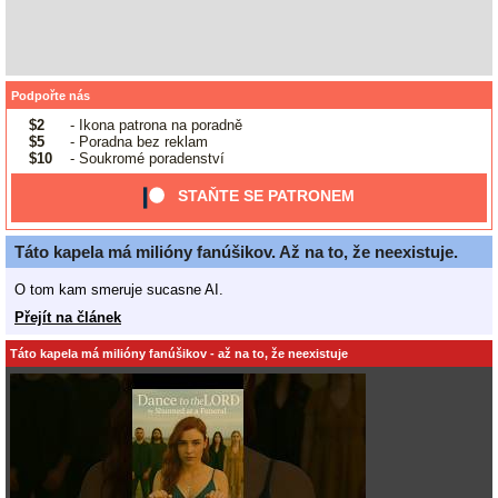
Podpořte nás
$2
- Ikona patrona na poradně
$5
- Poradna bez reklam
$10
- Soukromé poradenství
STAŇTE SE PATRONEM
Táto kapela má milióny fanúšikov. Až na to, že neexistuje.
O tom kam smeruje sucasne AI.
Přejít na článek
Táto kapela má milióny fanúšikov - až na to, že neexistuje