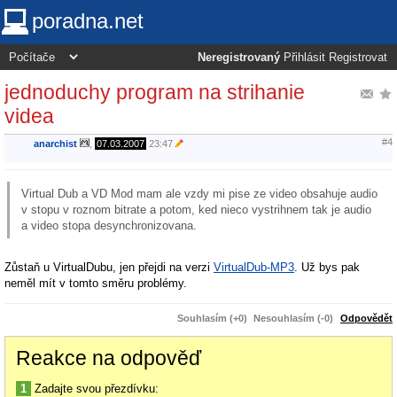
poradna.net
Neregistrovaný
Přihlásit
Registrovat
jednoduchy program na strihanie
videa
#4
anarchist
,
07.03.2007
23:47
Virtual Dub a VD Mod mam ale vzdy mi pise ze video obsahuje audio
v stopu v roznom bitrate a potom, ked nieco vystrihnem tak je audio
a video stopa desynchronizovana.
Zůstaň u VirtualDubu, jen přejdi na verzi
VirtualDub-MP3
. Už bys pak
neměl mít v tomto směru problémy.
Souhlasím (+0)
Nesouhlasím (-0)
Odpovědět
Reakce na odpověď
1
Zadajte svou přezdívku: