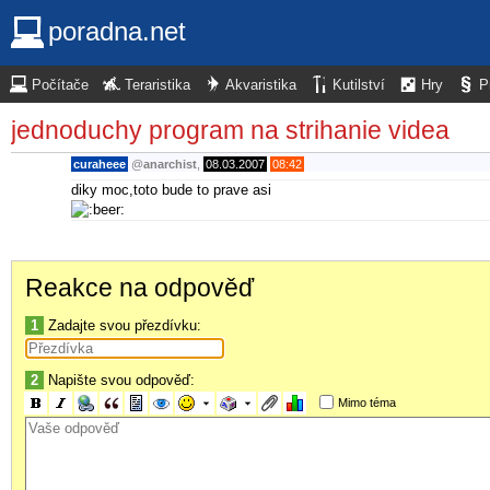
poradna.net
Počítače
Teraristika
Akvaristika
Kutilství
Hry
P
jednoduchy program na strihanie videa
curaheee
@
anarchist
,
08.03.2007
08:42
diky moc,toto bude to prave asi
Reakce na odpověď
1
Zadajte svou přezdívku:
2
Napište svou odpověď:
Mimo téma