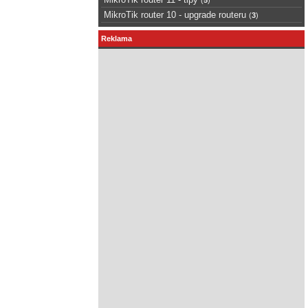
MikroTik router 10 - upgrade routeru
(
3
)
Reklama