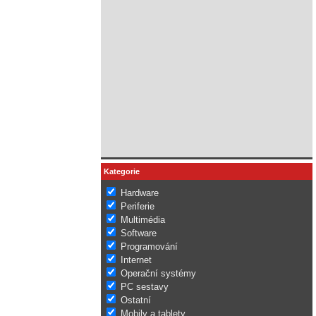
Kategorie
Hardware
Periferie
Multimédia
Software
Programování
Internet
Operační systémy
PC sestavy
Ostatní
Mobily a tablety