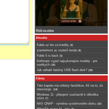
Přejít na videa
Aktuality
Fable uz len za kredity
(
0
)
zranitelnost ac routerů tenda
(
6
)
Fable 5 is back
(
5
)
Anthropic vypol najvykonejsie modely - pre
vsetkych
(
16
)
Jak odhalit falešný USB flash disk?
(
20
)
Články
Táto kapela má milióny fanúšikov. Až na to, že
neexistuje.
(
14
)
Windows 11 - připojení současně k několika
sítím
(
7
)
NAS QNAP - výměna systémového disku
(
10
)
MikroTik router 11 - tipy
(
5
)