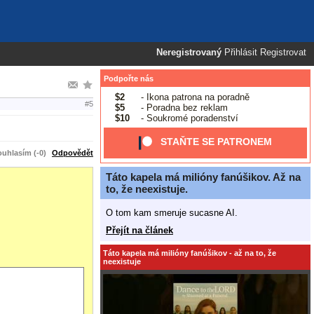
Neregistrovaný
Přihlásit
Registrovat
Podpořte nás
$2
- Ikona patrona na poradně
#5
$5
- Poradna bez reklam
$10
- Soukromé poradenství
STAŇTE SE PATRONEM
uhlasím (-0)
Odpovědět
Táto kapela má milióny fanúšikov. Až na
to, že neexistuje.
O tom kam smeruje sucasne AI.
Přejít na článek
Táto kapela má milióny fanúšikov - až na to, že
neexistuje