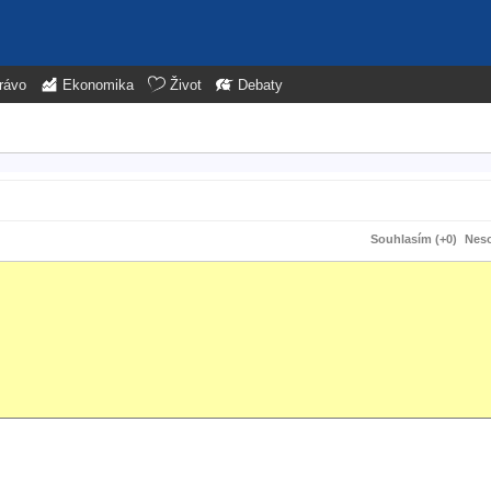
rávo
Ekonomika
Život
Debaty
Souhlasím (+0)
Neso