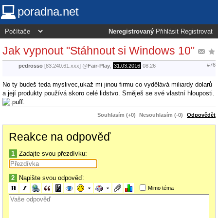
poradna.net
Neregistrovaný
Přihlásit
Registrovat
Jak vypnout "Stáhnout si Windows 10"
#76
pedrosso
[83.240.61.xxx]
@
Fair-Play
,
31.03.2016
08:26
No ty budeš teda myslivec,ukaž mi jinou firmu co vydělává miliardy dolarů
a její produkty používá skoro celé lidstvo. Směješ se své vlastní hlouposti.
Souhlasím (+0)
Nesouhlasím (-0)
Odpovědět
Reakce na odpověď
1
Zadajte svou přezdívku:
2
Napište svou odpověď:
Mimo téma