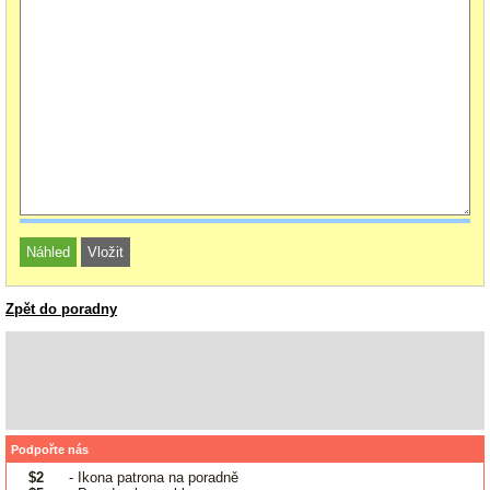
Zpět do poradny
Podpořte nás
$2
- Ikona patrona na poradně