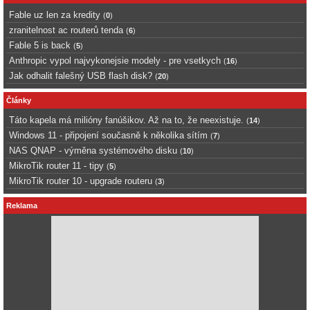
Fable uz len za kredity
(
0
)
zranitelnost ac routerů tenda
(
6
)
Fable 5 is back
(
5
)
Anthropic vypol najvykonejsie modely - pre vsetkych
(
16
)
Jak odhalit falešný USB flash disk?
(
20
)
Články
Táto kapela má milióny fanúšikov. Až na to, že neexistuje.
(
14
)
Windows 11 - připojení současně k několika sítím
(
7
)
NAS QNAP - výměna systémového disku
(
10
)
MikroTik router 11 - tipy
(
5
)
MikroTik router 10 - upgrade routeru
(
3
)
Reklama