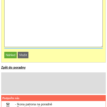
Zpět do poradny
Podpořte nás
$2
- Ikona patrona na poradně