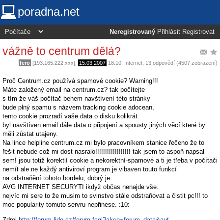
poradna.net
Neregistrovaný
Přihlásit
Registrovat
vážně to centrum dělá?
fero
[193.165.222.xxx],
15.03.2007
18:10
,
Internet
, 13 odpovědí (4507 zobrazení)
Proč Centrum.cz používá spamové cookie? Warning!!!
Máte založený email na centrum.cz? tak počítejte
s tím že váš počítač behem navštívení této stránky
bude plný spamu s názvem tracking cookie adocean,
tento cookie prozradí vaše data o disku kolikrát
byl navštíven email dále data o připojení a spousty jiných věcí které by
měli zůstat utajeny.
Na lince helpline centrum.cz mi bylo pracovníkem stanice řečeno že to
řešit nebude což mi dost nasralo!!!!!!!!!!!!!!!!!! tak jsem to aspoň napsal
sem! jsou totiž korektií cookie a nekorektní-spamové a ti je třeba v počítači
nemít ale ne každý antiviroví program je vibaven touto funkcí
na odstraňění tohoto bordelu, dobrý je
AVG INTERNET SECURYTI ikdyž občas nenajde vše.
nejvíc mi sere to že musim to svinstvo stále odstraňovat a čistit pc!!! to
moc popularity tomuto servru nepřinese. :10:
Zdroj
http://forum.lide.cz/forum.fcgi?akce=forum_data&aut