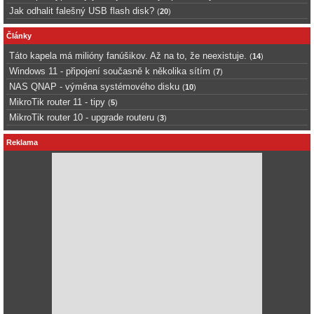
Jak odhalit falešný USB flash disk?
(
20
)
Články
Táto kapela má milióny fanúšikov. Až na to, že neexistuje.
(
14
)
Windows 11 - připojení současně k několika sítím
(
7
)
NAS QNAP - výměna systémového disku
(
10
)
MikroTik router 11 - tipy
(
5
)
MikroTik router 10 - upgrade routeru
(
3
)
Reklama