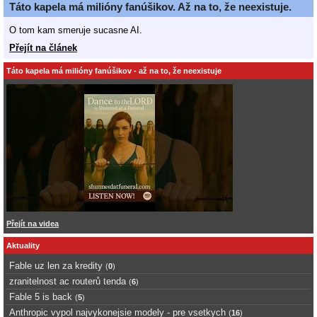
Táto kapela má milióny fanúšikov. Až na to, že neexistuje.
O tom kam smeruje sucasne AI.
Přejít na článek
Táto kapela má milióny fanúšikov - až na to, že neexistuje
Přejít na videa
Aktuality
Fable uz len za kredity
(
0
)
zranitelnost ac routerů tenda
(
6
)
Fable 5 is back
(
5
)
Anthropic vypol najvykonejsie modely - pre vsetkych
(
16
)