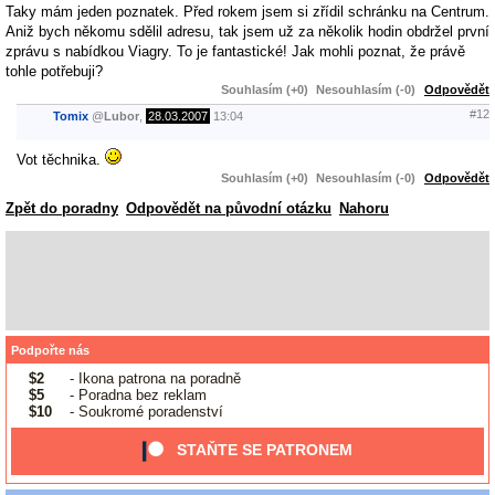
Taky mám jeden poznatek. Před rokem jsem si zřídil schránku na Centrum.
Aniž bych někomu sdělil adresu, tak jsem už za několik hodin obdržel první
zprávu s nabídkou Viagry. To je fantastické! Jak mohli poznat, že právě
tohle potřebuji?
Souhlasím (+0)
Nesouhlasím (-0)
Odpovědět
#12
Tomix
@
Lubor
,
28.03.2007
13:04
Vot těchnika.
Souhlasím (+0)
Nesouhlasím (-0)
Odpovědět
Zpět do poradny
Odpovědět na původní otázku
Nahoru
Podpořte nás
$2
- Ikona patrona na poradně
$5
- Poradna bez reklam
$10
- Soukromé poradenství
STAŇTE SE PATRONEM