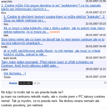
15.03.2007 21:56
anarchist
1. Cookie může číst pouze doména (a její "poddomény") co ho zapsala,
takže pro informování různých s…
15.03.2007 22:17
Rce
1. Cookie je obyčejný textový soubor,který si může přečíst "kdokoliv". 2.
Zkus se někdy mrknout na t…
22.03.2007 03:23
Xeo
Ak si moze u teba kdokoliv citat z disku subory, tak to potom mas nieco
pekne nahovno, to si moze po…
poslední
28.03.2007 18:32
MM..
Sice tomu verim ale co jsem se docetl tak to neni jenom centrum ale je to
na vice takovych strankach…
28.03.2007 04:49
kmiki
ať si měří návštěvnost podle libosti, to mě netrápí, ale musí si vybrat
funkční službu. pokud je něk…
28.03.2007 09:37
lední brtník
Taky mám jeden poznatek. Před rokem jsem si zřídil schránku na
Centrum. Aniž bych někomu sdělil adre…
28.03.2007 11:21
Lubor
Vot těchnika. :-)
28.03.2007 13:04
Tomix
#1
Radek
,
15.03.2007
18:15
No kdyz to tvrdis tak to asi pravda bude ne?
ja mam na centrumu nekolik mailu, ale v zivote jsem v PC takovy cookies
nemel. Tak ja myslim, ze to pravda neni. Na druhou stranu nemam ale
cookies povoleny, jen nektere.