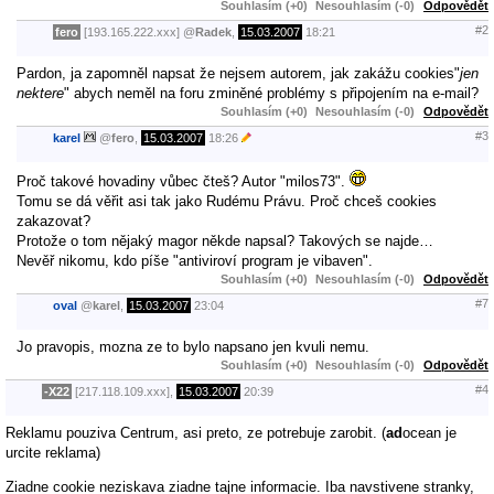
Souhlasím (+0)
Nesouhlasím (-0)
Odpovědět
#2
fero
[193.165.222.xxx]
@
Radek
,
15.03.2007
18:21
Pardon, ja zapomněl napsat že nejsem autorem, jak zakážu cookies"
jen
nektere
" abych neměl na foru zminěné problémy s připojením na e-mail?
Souhlasím (+0)
Nesouhlasím (-0)
Odpovědět
#3
karel
@
fero
,
15.03.2007
18:26
Proč takové hovadiny vůbec čteš? Autor "milos73".
Tomu se dá věřit asi tak jako Rudému Právu. Proč chceš cookies
zakazovat?
Protože o tom nějaký magor někde napsal? Takových se najde…
Nevěř nikomu, kdo píše "antiviroví program je vibaven".
Souhlasím (+0)
Nesouhlasím (-0)
Odpovědět
#7
oval
@
karel
,
15.03.2007
23:04
Jo pravopis, mozna ze to bylo napsano jen kvuli nemu.
Souhlasím (+0)
Nesouhlasím (-0)
Odpovědět
#4
-X22
[217.118.109.xxx],
15.03.2007
20:39
Reklamu pouziva Centrum, asi preto, ze potrebuje zarobit. (
ad
ocean je
urcite reklama)
Ziadne cookie neziskava ziadne tajne informacie. Iba navstivene stranky,