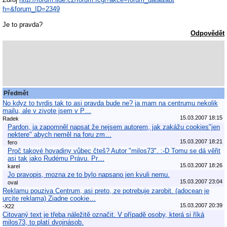
h=&forum_ID=2349
Je to pravda?
Odpovědět
Předmět
No kdyz to tvrdis tak to asi pravda bude ne? ja mam na centrumu nekolik
mailu, ale v zivote jsem v P…
15.03.2007 18:15
Radek
Pardon, ja zapomněl napsat že nejsem autorem, jak zakážu cookies"jen
nektere" abych neměl na foru zm…
15.03.2007 18:21
fero
Proč takové hovadiny vůbec čteš? Autor "milos73". :-D Tomu se dá věřit
asi tak jako Rudému Právu. Pr…
15.03.2007 18:26
karel
Jo pravopis, mozna ze to bylo napsano jen kvuli nemu.
15.03.2007 23:04
oval
Reklamu pouziva Centrum, asi preto, ze potrebuje zarobit. (adocean je
urcite reklama) Ziadne cookie…
15.03.2007 20:39
-X22
Citovaný text je třeba náležitě označit. V případě osoby, která si říká
milos73, to platí dvojnásob.