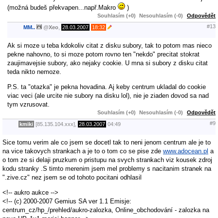
(možná budeš překvapen...např.Makro
)
Souhlasím (+0)
Nesouhlasím (-0)
Odpovědět
#13
MM..
@
Xeo
,
28.03.2007
18:32
Ak si moze u teba kdokoliv citat z disku subory, tak to potom mas nieco
pekne nahovno, to si moze potom rovno ten "nekdo" precitat stokrat
zaujimavejsie subory, ako nejaky cookie. U mna si subory z disku citat
teda nikto nemoze.
P.S. ta "otazka" je pekna hovadina. Aj keby centrum ukladal do cookie
viac veci (ale urcite nie subory na disku lol), nie je ziaden dovod sa nad
tym vzrusovat.
Souhlasím (+0)
Nesouhlasím (-0)
Odpovědět
#9
kmiki
[85.135.104.xxx],
28.03.2007
04:49
Sice tomu verim ale co jsem se docetl tak to neni jenom centrum ale je to
na vice takovych strankach a je to o tom co se pise zde
www.adocean.pl
a
o tom ze si delaji pruzkum o pristupu na svych strankach viz kousek zdroj
kodu stranky .S timto merenim jsem mel problemy s nacitanim stranek na
".zive.cz" nez jsem se od tohoto pocitani odhlasil
<!-- aukro aukce -->
<!-- (c) 2000-2007 Gemius SA ver 1.1 Emisje:
centrum_cz/hp_/prehled/aukro-zalozka, Online_obchodování - zalozka na