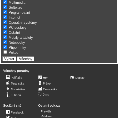
Multimédia
Software
Programování
Internet
Operační systémy
PC sestavy
Ostatní
Mobily a tablety
Notebooky
Připomínky
Pokec
Všechny poradny
Počítače
Hry
Debaty
Teraristika
Právo
Akvaristika
Ekonomika
Kutilství
Život
Sociální sítě
Ostatní odkazy
Pravidla
Facebook
Reklama