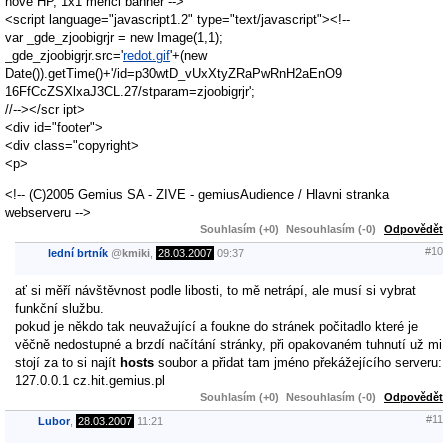
nove HP, 1x1 merici banner -->
<script language="javascript1.2" type="text/javascript"><!--
var _gde_zjoobigrjr = new Image(1,1);
_gde_zjoobigrjr.src='
redot.gif
'+(new
Date()).getTime()+'/id=p30wtD_vUxXtyZRaPwRnH2aEnO9
16FfCcZSXlxaJ3CL.27/stparam=zjoobigrjr';
//--></scr ipt>
<div id="footer">
<div class="copyright>
<p>
<!-- (C)2005 Gemius SA - ZIVE - gemiusAudience / Hlavni stranka
webserveru -->
Souhlasím (+0)
Nesouhlasím (-0)
Odpovědět
#10
lední brtník
@
kmiki
,
28.03.2007
09:37
ať si měří návštěvnost podle libosti, to mě netrápí, ale musí si vybrat
funkční službu.
pokud je někdo tak neuvažující a foukne do stránek počitadlo které je
věčně nedostupné a brzdí načítání stránky, při opakovaném tuhnutí už mi
stojí za to si najít
hosts
soubor a přidat tam jméno překážejícího serveru:
127.0.0.1 cz.hit.gemius.pl
Souhlasím (+0)
Nesouhlasím (-0)
Odpovědět
#11
Lubor
,
28.03.2007
11:21