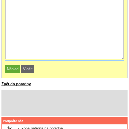
Zpět do poradny
Podpořte nás
$2
- Ikona patrona na poradně