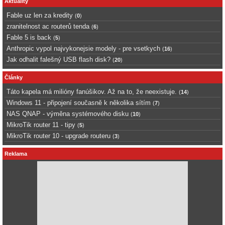
Aktuality
Fable uz len za kredity
(
0
)
zranitelnost ac routerů tenda
(
6
)
Fable 5 is back
(
5
)
Anthropic vypol najvykonejsie modely - pre vsetkych
(
16
)
Jak odhalit falešný USB flash disk?
(
20
)
Články
Táto kapela má milióny fanúšikov. Až na to, že neexistuje.
(
14
)
Windows 11 - připojení současně k několika sítím
(
7
)
NAS QNAP - výměna systémového disku
(
10
)
MikroTik router 11 - tipy
(
5
)
MikroTik router 10 - upgrade routeru
(
3
)
Reklama