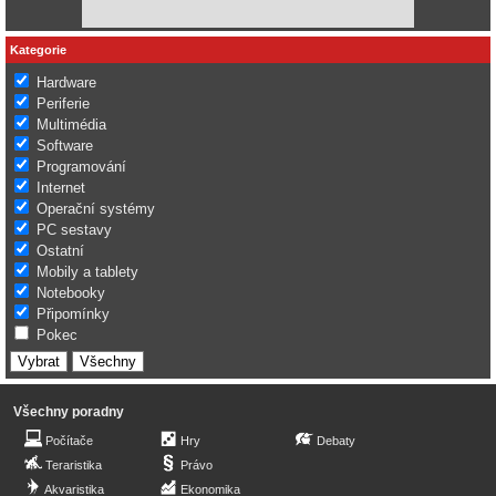
Kategorie
Hardware
Periferie
Multimédia
Software
Programování
Internet
Operační systémy
PC sestavy
Ostatní
Mobily a tablety
Notebooky
Připomínky
Pokec
Všechny poradny
Počítače
Hry
Debaty
Teraristika
Právo
Akvaristika
Ekonomika