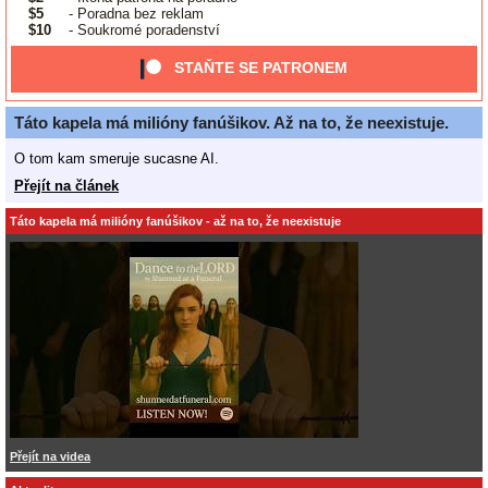
$5
- Poradna bez reklam
$10
- Soukromé poradenství
STAŇTE SE PATRONEM
Táto kapela má milióny fanúšikov. Až na to, že neexistuje.
O tom kam smeruje sucasne AI.
Přejít na článek
Táto kapela má milióny fanúšikov - až na to, že neexistuje
Přejít na videa