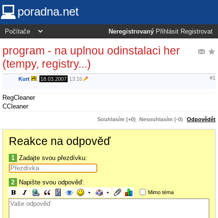
poradna.net
Neregistrovaný
Přihlásit
Registrovat
program - na uplnou odinstalaci her
(tempy, registry...)
#1
Kurt
,
18.03.2007
13:16
RegCleaner
CCleaner
Souhlasím (+0)
Nesouhlasím (-0)
Odpovědět
Reakce na odpověď
1
Zadajte svou přezdívku:
2
Napište svou odpověď:
Mimo téma