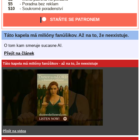
$5
- Poradna bez reklam
$10
- Soukromé poradenství
STAŇTE SE PATRONEM
Táto kapela má milióny fanúšikov. Až na to, že neexistuje.
O tom kam smeruje sucasne AI.
Přejít na článek
Táto kapela má milióny fanúšikov - až na to, že neexistuje
Přejít na videa