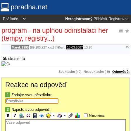
poradna.net
Neregistrovaný
Přihlásit
Registrovat
program - na uplnou odinstalaci her
(tempy, registry...)
#2
Marek 1995
[89.185.227.xxx]
@
Kurt
,
18.03.2007
13:20
Dik skusim to.
Souhlasím (+0)
Nesouhlasím (-0)
Odpovědět
Reakce na odpověď
1
Zadajte svou přezdívku:
2
Napište svou odpověď:
Mimo téma