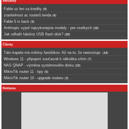
Aktuality
Fable uz len za kredity
(
0
)
zranitelnost ac routerů tenda
(
6
)
Fable 5 is back
(
5
)
Anthropic vypol najvykonejsie modely - pre vsetkych
(
16
)
Jak odhalit falešný USB flash disk?
(
20
)
Články
Táto kapela má milióny fanúšikov. Až na to, že neexistuje.
(
14
)
Windows 11 - připojení současně k několika sítím
(
7
)
NAS QNAP - výměna systémového disku
(
10
)
MikroTik router 11 - tipy
(
5
)
MikroTik router 10 - upgrade routeru
(
3
)
Reklama