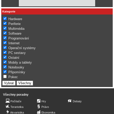
Kategorie
Hardware
Periferie
Multimédia
Software
Programování
Internet
Operační systémy
PC sestavy
Ostatní
Mobily a tablety
Notebooky
Připomínky
Pokec
Všechny poradny
Počítače
Hry
Debaty
Teraristika
Právo
Akvaristika
Ekonomika