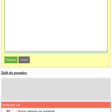
Zpět do poradny
Podpořte nás
$2
- Ikona patrona na poradně