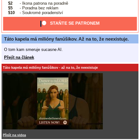
$2
- Ikona patrona na poradně
$5
- Poradna bez reklam
$10
- Soukromé poradenství
STAŇTE SE PATRONEM
Táto kapela má milióny fanúšikov. Až na to, že neexistuje.
O tom kam smeruje sucasne AI.
Přejít na článek
Táto kapela má milióny fanúšikov - až na to, že neexistuje
Přejít na videa