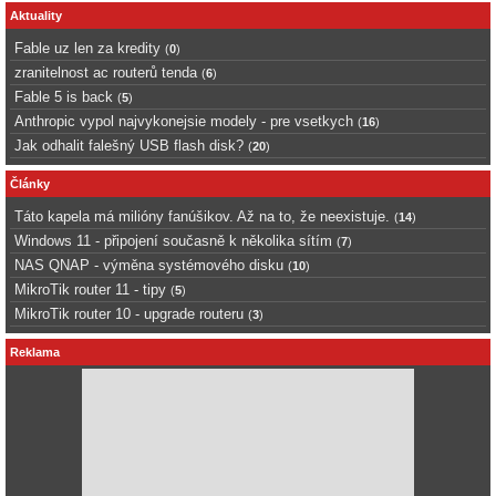
Aktuality
Fable uz len za kredity
(
0
)
zranitelnost ac routerů tenda
(
6
)
Fable 5 is back
(
5
)
Anthropic vypol najvykonejsie modely - pre vsetkych
(
16
)
Jak odhalit falešný USB flash disk?
(
20
)
Články
Táto kapela má milióny fanúšikov. Až na to, že neexistuje.
(
14
)
Windows 11 - připojení současně k několika sítím
(
7
)
NAS QNAP - výměna systémového disku
(
10
)
MikroTik router 11 - tipy
(
5
)
MikroTik router 10 - upgrade routeru
(
3
)
Reklama