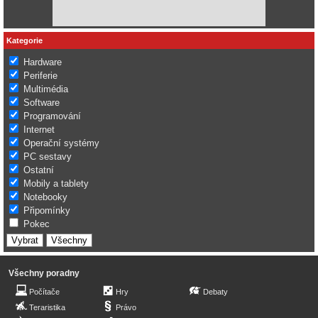
Kategorie
Hardware
Periferie
Multimédia
Software
Programování
Internet
Operační systémy
PC sestavy
Ostatní
Mobily a tablety
Notebooky
Připomínky
Pokec
Všechny poradny
Počítače
Hry
Debaty
Teraristika
Právo