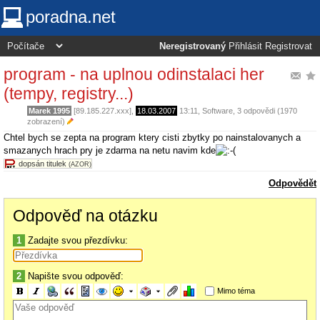
poradna.net
Neregistrovaný
Přihlásit
Registrovat
program - na uplnou odinstalaci her
(tempy, registry...)
Marek 1995
[89.185.227.xxx],
18.03.2007
13:11
,
Software
, 3 odpovědi (1970
zobrazení)
Chtel bych se zepta na program ktery cisti zbytky po nainstalovanych a
smazanych hrach pry je zdarma na netu navim kde
dopsán titulek
(AZOR)
Odpovědět
Odpověď na otázku
1
Zadajte svou přezdívku:
2
Napište svou odpověď:
Mimo téma