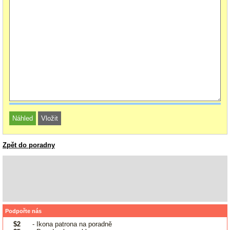
Zpět do poradny
Podpořte nás
$2
- Ikona patrona na poradně