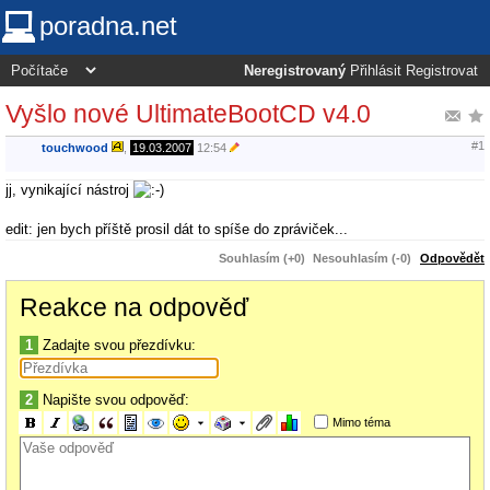
poradna.net
Neregistrovaný
Přihlásit
Registrovat
Vyšlo nové UltimateBootCD v4.0
#1
touchwood
,
19.03.2007
12:54
jj, vynikající nástroj
edit: jen bych příště prosil dát to spíše do zpráviček...
Souhlasím (+0)
Nesouhlasím (-0)
Odpovědět
Reakce na odpověď
1
Zadajte svou přezdívku:
2
Napište svou odpověď:
Mimo téma