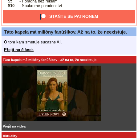
$5
- Poradna bez reklam
$10
- Soukromé poradenství
STAŇTE SE PATRONEM
Táto kapela má milióny fanúšikov. Až na to, že neexistuje.
O tom kam smeruje sucasne AI.
Přejít na článek
Táto kapela má milióny fanúšikov - až na to, že neexistuje
Přejít na videa
Aktuality