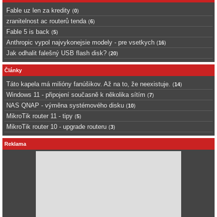
Fable uz len za kredity
(
0
)
zranitelnost ac routerů tenda
(
6
)
Fable 5 is back
(
5
)
Anthropic vypol najvykonejsie modely - pre vsetkych
(
16
)
Jak odhalit falešný USB flash disk?
(
20
)
Články
Táto kapela má milióny fanúšikov. Až na to, že neexistuje.
(
14
)
Windows 11 - připojení současně k několika sítím
(
7
)
NAS QNAP - výměna systémového disku
(
10
)
MikroTik router 11 - tipy
(
5
)
MikroTik router 10 - upgrade routeru
(
3
)
Reklama