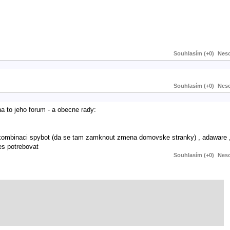
Souhlasím (+0)
Neso
Souhlasím (+0)
Neso
 na to jeho forum - a obecne rady:
trojkombinaci spybot (da se tam zamknout zmena domovske stranky) , adaware 
es potrebovat
Souhlasím (+0)
Neso