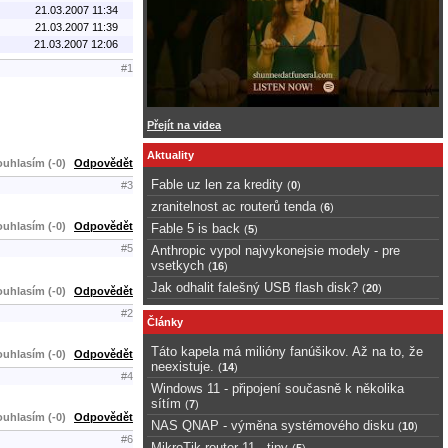
21.03.2007 11:34
21.03.2007 11:39
21.03.2007 12:06
#1
Přejít na videa
Aktuality
uhlasím (-0)
Odpovědět
Fable uz len za kredity
(
0
)
#3
zranitelnost ac routerů tenda
(
6
)
uhlasím (-0)
Odpovědět
Fable 5 is back
(
5
)
#5
Anthropic vypol najvykonejsie modely - pre
vsetkych
(
16
)
Jak odhalit falešný USB flash disk?
(
20
)
uhlasím (-0)
Odpovědět
#2
Články
Táto kapela má milióny fanúšikov. Až na to, že
uhlasím (-0)
Odpovědět
neexistuje.
(
14
)
#4
Windows 11 - připojení současně k několika
sítím
(
7
)
uhlasím (-0)
Odpovědět
NAS QNAP - výměna systémového disku
(
10
)
#6
MikroTik router 11 - tipy
(
5
)