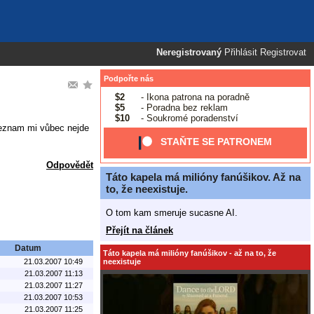
Neregistrovaný
Přihlásit
Registrovat
Podpořte nás
$2
- Ikona patrona na poradně
$5
- Poradna bez reklam
$10
- Soukromé poradenství
Seznam mi vůbec nejde
STAŇTE SE PATRONEM
Odpovědět
Táto kapela má milióny fanúšikov. Až na
to, že neexistuje.
O tom kam smeruje sucasne AI.
Přejít na článek
Datum
Táto kapela má milióny fanúšikov - až na to, že
neexistuje
21.03.2007 10:49
21.03.2007 11:13
21.03.2007 11:27
21.03.2007 10:53
21.03.2007 11:25