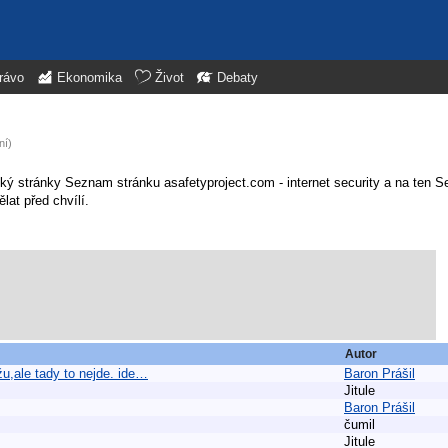
rávo
Ekonomika
Život
Debaty
ní)
ký stránky Seznam stránku asafetyproject.com - internet security a na ten 
ělat před chvílí.
Autor
žu,ale tady to nejde. ide…
Baron Prášil
Jitule
Baron Prášil
čumil
Jitule