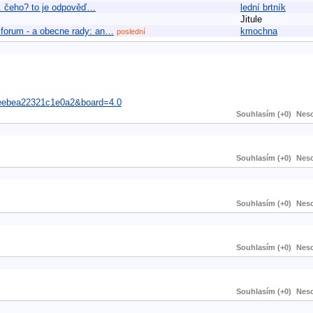
40. čeho? to je odpověď…
lední brtník
Jitule
ho forum - a obecne rady: an…
kmochna
poslední
eebea22321c1e0a2&board=4.0
Souhlasím (+0)
Neso
Souhlasím (+0)
Neso
Souhlasím (+0)
Neso
Souhlasím (+0)
Neso
Souhlasím (+0)
Neso