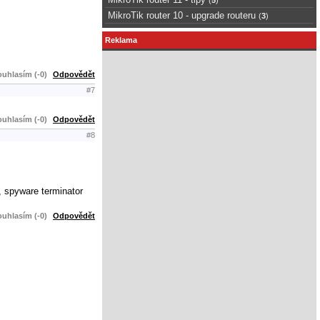
MikroTik router 10 - upgrade routeru
(
3
)
Reklama
uhlasím (-0)
Odpovědět
#7
uhlasím (-0)
Odpovědět
#8
, spyware terminator
uhlasím (-0)
Odpovědět