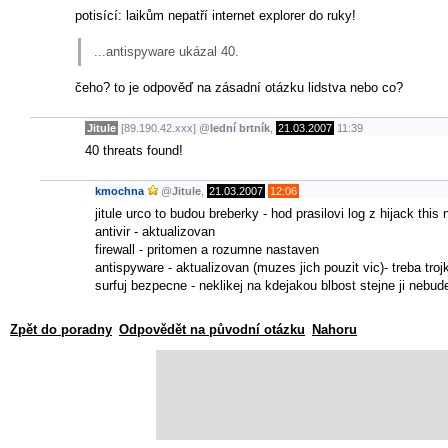
potisící: laikům nepatří internet explorer do ruky!
...antispyware ukázal 40.
čeho? to je odpověď na zásadní otázku lidstva nebo co?
Jitule
[89.190.42.xxx]
@
lední brtník
,
21.03.2007
11:39
40 threats found!
kmochna
@
Jitule
,
21.03.2007
12:06
jitule urco to budou breberky - hod prasilovi log z hijack this
antivir - aktualizovan
firewall - pritomen a rozumne nastaven
antispyware - aktualizovan (muzes jich pouzit vic)- treba 
surfuj bezpecne - neklikej na kdejakou blbost stejne ji nebud
Zpět do poradny
Odpovědět na původní otázku
Nahoru