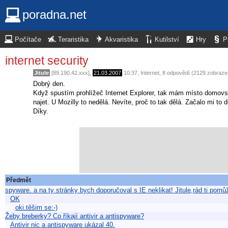
poradna.net
Počítače
Teraristika
Akvaristika
Kutilství
Hry
P
internet security
Jitule
[89.190.42.xxx],
21.03.2007
10:37
,
Internet
, 8 odpovědí (2129 zobraze
Dobrý den.
Když spustím prohlížeč Internet Explorer, tak mám místo domovs
najet. U Mozilly to nedělá. Nevíte, proč to tak dělá. Začalo mi to d
Díky.
Předmět
spyware. a na ty stránky bych doporučoval s IE neklikat! Jitule,rád ti pomů
OK
oki.těšim se:-)
Žeby breberky? Co říkají antivir a antispyware?
Antivir nic a antispyware ukázal 40.