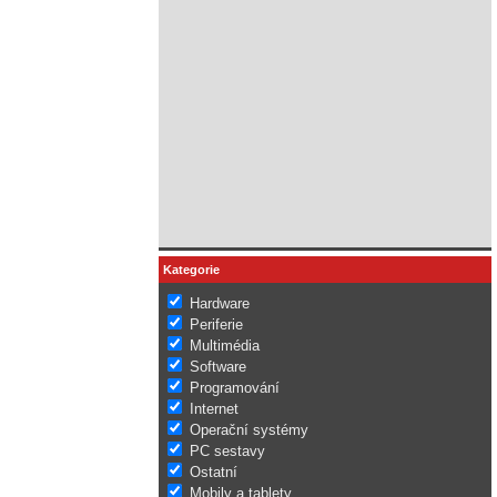
Kategorie
Hardware
Periferie
Multimédia
Software
Programování
Internet
Operační systémy
PC sestavy
Ostatní
Mobily a tablety