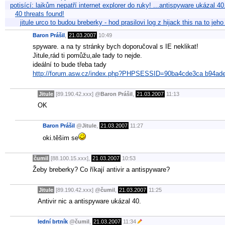
potisící: laikům nepatří internet explorer do ruky! ...antispyware ukázal 
40 threats found!
jitule urco to budou breberky - hod prasilovi log z hijack this na to je
Baron Prášil
,
21.03.2007
10:49
spyware. a na ty stránky bych doporučoval s IE neklikat!
Jitule,rád ti pomůžu,ale tady to nejde.
ideální to bude třeba tady
http://forum.asw.cz/index.php?PHPSESSID=90ba4cde3ca b94ad
Jitule
[89.190.42.xxx]
@
Baron Prášil
,
21.03.2007
11:13
OK
Baron Prášil
@
Jitule
,
21.03.2007
11:27
oki.těšim se
čumil
[88.100.15.xxx],
21.03.2007
10:53
Žeby breberky? Co říkají antivir a antispyware?
Jitule
[89.190.42.xxx]
@
čumil
,
21.03.2007
11:25
Antivir nic a antispyware ukázal 40.
lední brtník
@
čumil
,
21.03.2007
11:34