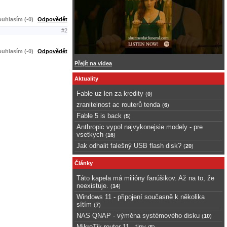
uhlasím (-0)
Odpovědět
#2
uhlasím (-0)
Odpovědět
Přejít na videa
Aktuality
Fable uz len za kredity
(
0
)
zranitelnost ac routerů tenda
(
6
)
Fable 5 is back
(
5
)
Anthropic vypol najvykonejsie modely - pre
vsetkych
(
16
)
Jak odhalit falešný USB flash disk?
(
20
)
Články
Táto kapela má milióny fanúšikov. Až na to, že
neexistuje.
(
14
)
Windows 11 - připojení současně k několika
sítím
(
7
)
NAS QNAP - výměna systémového disku
(
10
)
MikroTik router 11 - tipy
(
5
)