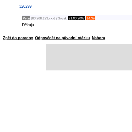
320299
Peťa
[83.208.193.xxx]
@
host
,
21.03.2007
14:39
Děkuju
Zpět do poradny
Odpovědět na původní otázku
Nahoru