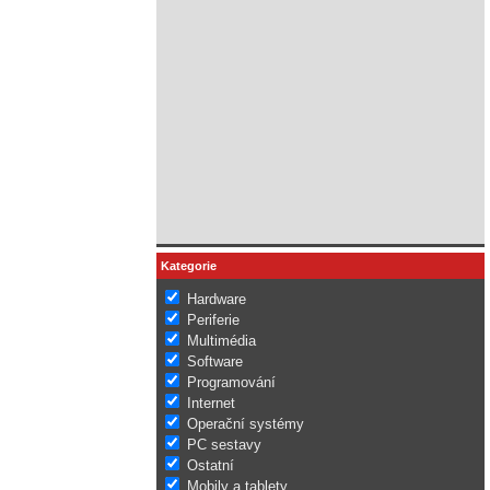
Kategorie
Hardware
Periferie
Multimédia
Software
Programování
Internet
Operační systémy
PC sestavy
Ostatní
Mobily a tablety