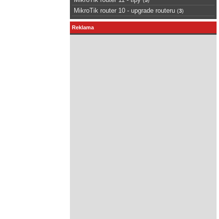
MikroTik router 10 - upgrade routeru
(
3
)
Reklama