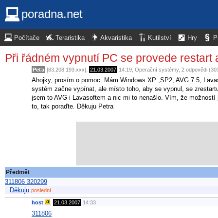
poradna.net
Počítače
Teraristika
Akvaristika
Kutilství
Hry
P
Při řádném vypnutí PC se provede restart
Peťa
[83.208.193.xxx],
21.03.2007
14:19
,
Operační systémy
, 2 odpovědi (30
Ahojky, prosím o pomoc. Mám Windows XP ,SP2, AVG 7.5, Lavasof
systém začne vypínat, ale místo toho, aby se vypnul, se zrestartu
jsem to AVG i Lavasoftem a nic mi to nenašlo. Vím, že možností je
to, tak poraďte. Děkuju Petra
Předmět
311806 320299
Děkuju
poslední
host
,
21.03.2007
14:33
311806