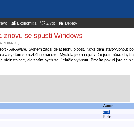
rávo
Ekonomika
Život
Debaty
 a znovu se spustí Windows
37 zobrazení)
t - Ad-Aware. Systém začal dělat jednu blbost. Když dám start-vypnout poč
je a systém se rozběhne nanovo. Myslela jsem nejdřív, že jsem něco chytila z
 přeinstalace, ale zatím bych se jí chtěla vyhnout. Prosím pokud jste se s tí
Autor
host
Peťa