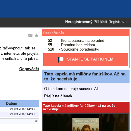
Neregistrovaný
Přihlásit
Registrovat
Podpořte nás
$2
- Ikona patrona na poradně
$5
- Poradna bez reklam
ítač-vypnout, tak se
$10
- Soukromé poradenství
 internetu, ale projela
m setkali a víte jak na
STAŇTE SE PATRONEM
Odpovědět
Táto kapela má milióny fanúšikov. Až na
to, že neexistuje.
O tom kam smeruje sucasne AI.
Přejít na článek
Datum
Táto kapela má milióny fanúšikov - až na to, že
neexistuje
21.03.2007 14:33
21.03.2007 14:39
#1