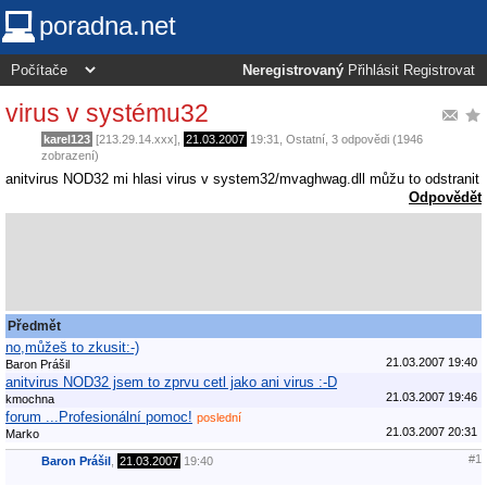
poradna.net
Neregistrovaný
Přihlásit
Registrovat
virus v systému32
karel123
[213.29.14.xxx],
21.03.2007
19:31
,
Ostatní
, 3 odpovědi (1946
zobrazení)
anitvirus NOD32 mi hlasi virus v system32/mvaghwag.dll můžu to odstranit
Odpovědět
Předmět
no,můžeš to zkusit:-)
21.03.2007 19:40
Baron Prášil
anitvirus NOD32 jsem to zprvu cetl jako ani virus :-D
21.03.2007 19:46
kmochna
forum ...Profesionální pomoc!
poslední
21.03.2007 20:31
Marko
#1
Baron Prášil
,
21.03.2007
19:40