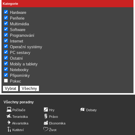
Kategorie
Hardware
Periferie
Multimédia
Software
Programování
Internet
Operační systémy
PC sestavy
Ostatní
Mobily a tablety
Notebooky
Připomínky
Pokec
Všechny poradny
Počítače
Hry
Debaty
Teraristika
Právo
Akvaristika
Ekonomika
Kutilství
Život