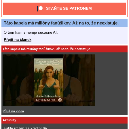
STAŇTE SE PATRONEM
Táto kapela má milióny fanúšikov. Až na to, že neexistuje.
O tom kam smeruje sucasne AI.
Přejít na článek
Táto kapela má milióny fanúšikov - až na to, že neexistuje
Přejít na videa
Aktuality
Fable uz len za kredity
(
0
)