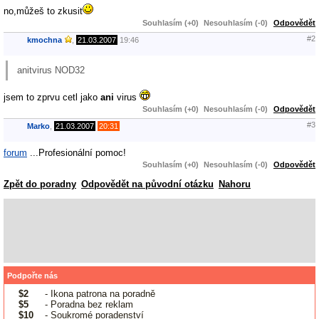
no,můžeš to zkusit
Souhlasím (+0)
Nesouhlasím (-0)
Odpovědět
#2
kmochna
,
21.03.2007
19:46
anitvirus NOD32
jsem to zprvu cetl jako
ani
virus
Souhlasím (+0)
Nesouhlasím (-0)
Odpovědět
#3
Marko
,
21.03.2007
20:31
forum
...Profesionální pomoc!
Souhlasím (+0)
Nesouhlasím (-0)
Odpovědět
Zpět do poradny
Odpovědět na původní otázku
Nahoru
Podpořte nás
$2
- Ikona patrona na poradně
$5
- Poradna bez reklam
$10
- Soukromé poradenství