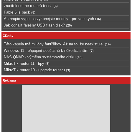
zranitelnost ac routerů tenda
(
6
)
Fable 5 is back
(
5
)
Anthropic vypol najvykonejsie modely - pre vsetkych
(
16
)
Jak odhalit falešný USB flash disk?
(
20
)
Články
Táto kapela má milióny fanúšikov. Až na to, že neexistuje.
(
14
)
Windows 11 - připojení současně k několika sítím
(
7
)
NAS QNAP - výměna systémového disku
(
10
)
MikroTik router 11 - tipy
(
5
)
MikroTik router 10 - upgrade routeru
(
3
)
Reklama