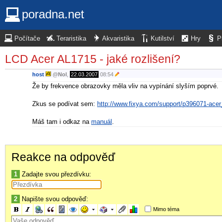
poradna.net
Počítače
Teraristika
Akvaristika
Kutilství
Hry
P
LCD Acer AL1715 - jaké rozlišení?
host
@
Nol
,
22.03.2007
08:54
Že by frekvence obrazovky měla vliv na vypínání slyším poprvé.
Zkus se podívat sem:
http://www.fixya.com/support/p396071-acer
Máš tam i odkaz na
manuál
.
Reakce na odpověď
1
Zadajte svou přezdívku:
2
Napište svou odpověď:
Mimo téma