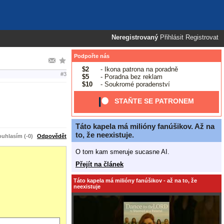
Neregistrovaný
Přihlásit
Registrovat
Podpořte nás
$2
- Ikona patrona na poradně
#3
$5
- Poradna bez reklam
$10
- Soukromé poradenství
STAŇTE SE PATRONEM
Táto kapela má milióny fanúšikov. Až na
to, že neexistuje.
uhlasím (-0)
Odpovědět
O tom kam smeruje sucasne AI.
Přejít na článek
Táto kapela má milióny fanúšikov - až na to, že
neexistuje