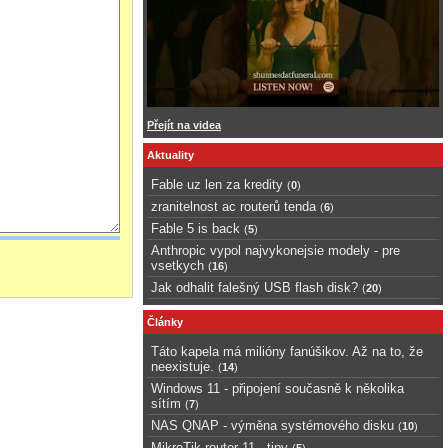
Přejít na videa
Aktuality
Fable uz len za kredity
(
0
)
zranitelnost ac routerů tenda
(
6
)
Fable 5 is back
(
5
)
Anthropic vypol najvykonejsie modely - pre
vsetkych
(
16
)
Jak odhalit falešný USB flash disk?
(
20
)
Články
Táto kapela má milióny fanúšikov. Až na to, že
neexistuje.
(
14
)
Windows 11 - připojení současně k několika
sítím
(
7
)
NAS QNAP - výměna systémového disku
(
10
)
MikroTik router 11 - tipy
(
5
)