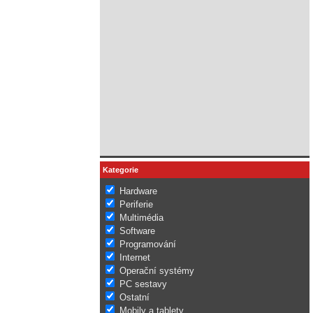
Kategorie
Hardware
Periferie
Multimédia
Software
Programování
Internet
Operační systémy
PC sestavy
Ostatní
Mobily a tablety