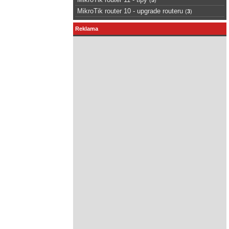
MikroTik router 10 - upgrade routeru
(
3
)
Reklama