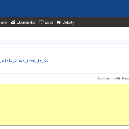
rávo
Ekonomika
Život
Debaty
_al1715_bl ack_silver_17_lcd
Souhlasím (+0)
Neso