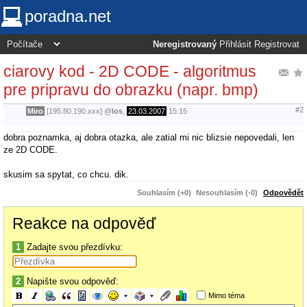
poradna.net
Neregistrovaný
Přihlásit
Registrovat
ciarovy kod - 2D CODE - algoritmus
pre pripravu do obrazku (napr. bmp)
#2
Miro
[195.80.190.xxx]
@
los
,
23.03.2007
15:15
dobra poznamka, aj dobra otazka, ale zatial mi nic blizsie nepovedali, len
ze 2D CODE.
skusim sa spytat, co chcu. dik.
Souhlasím (+0)
Nesouhlasím (-0)
Odpovědět
Reakce na odpověď
1
Zadajte svou přezdívku:
2
Napište svou odpověď:
Mimo téma