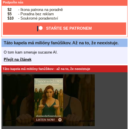
Podpořte nás
$2
- Ikona patrona na poradně
$5
- Poradna bez reklam
$10
- Soukromé poradenství
STAŇTE SE PATRONEM
Táto kapela má milióny fanúšikov. Až na to, že neexistuje.
O tom kam smeruje sucasne AI.
Přejít na článek
Táto kapela má milióny fanúšikov - až na to, že neexistuje