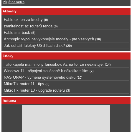
Přejít na videa
Aktuality
Fable uz len za kredity
(
0
)
zranitelnost ac routerů tenda
(
6
)
Fable 5 is back
(
5
)
Anthropic vypol najvykonejsie modely - pre vsetkych
(
16
)
Jak odhalit falešný USB flash disk?
(
20
)
Články
Táto kapela má milióny fanúšikov. Až na to, že neexistuje.
(
14
)
Windows 11 - připojení současně k několika sítím
(
7
)
NAS QNAP - výměna systémového disku
(
10
)
MikroTik router 11 - tipy
(
5
)
MikroTik router 10 - upgrade routeru
(
3
)
Reklama