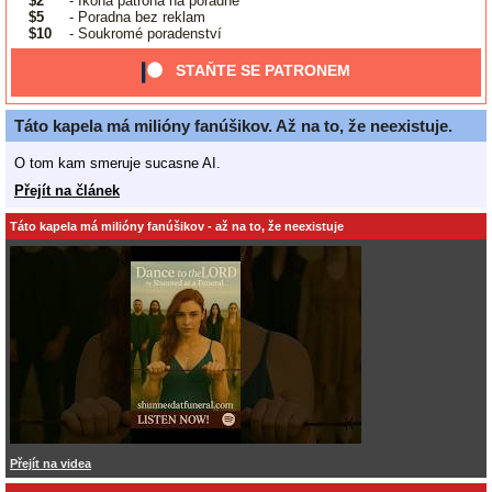
$2
- Ikona patrona na poradně
$5
- Poradna bez reklam
$10
- Soukromé poradenství
STAŇTE SE PATRONEM
Táto kapela má milióny fanúšikov. Až na to, že neexistuje.
O tom kam smeruje sucasne AI.
Přejít na článek
Táto kapela má milióny fanúšikov - až na to, že neexistuje
Přejít na videa