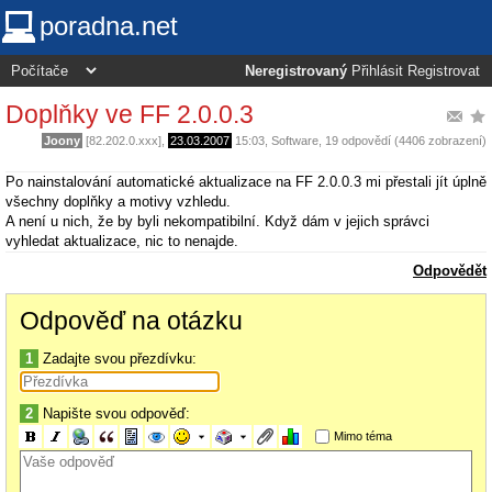
poradna.net
Neregistrovaný
Přihlásit
Registrovat
Doplňky ve FF 2.0.0.3
Joony
[82.202.0.xxx],
23.03.2007
15:03
,
Software
, 19 odpovědí (4406 zobrazení)
Po nainstalování automatické aktualizace na FF 2.0.0.3 mi přestali jít úplně
všechny doplňky a motivy vzhledu.
A není u nich, že by byli nekompatibilní. Když dám v jejich správci
vyhledat aktualizace, nic to nenajde.
Odpovědět
Odpověď na otázku
1
Zadajte svou přezdívku:
2
Napište svou odpověď:
Mimo téma