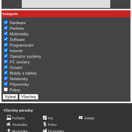
Kategorie
Hardware
Periferie
Multimédia
Software
Programování
Internet
Operační systémy
PC sestavy
Ostatní
Mobily a tablety
Notebooky
Připomínky
Pokec
Všechny poradny
Počítače
Hry
Debaty
Teraristika
Právo
Akvaristika
Ekonomika