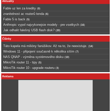
Aktuality
Fable uz len za kredity
(
0
)
zranitelnost ac routerů tenda
(
6
)
Fable 5 is back
(
5
)
Anthropic vypol najvykonejsie modely - pre vsetkych
(
16
)
Jak odhalit falešný USB flash disk?
(
20
)
Články
Táto kapela má milióny fanúšikov. Až na to, že neexistuje.
(
14
)
Windows 11 - připojení současně k několika sítím
(
7
)
NAS QNAP - výměna systémového disku
(
10
)
MikroTik router 11 - tipy
(
5
)
MikroTik router 10 - upgrade routeru
(
3
)
Reklama