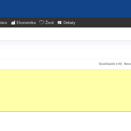
rávo
Ekonomika
Život
Debaty
Souhlasím (+0)
Neso