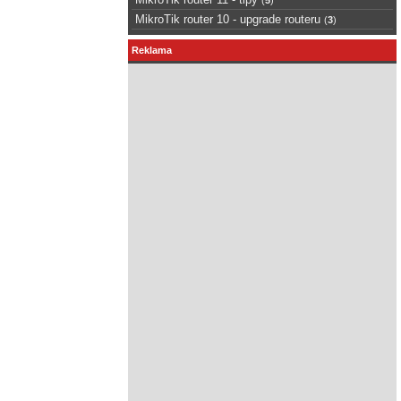
MikroTik router 10 - upgrade routeru
(
3
)
Reklama