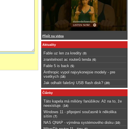
Přejít na videa
Aktuality
Fable uz len za kredity
(
0
)
zranitelnost ac routerů tenda
(
6
)
Fable 5 is back
(
5
)
Anthropic vypol najvykonejsie modely - pre
vsetkych
(
16
)
Jak odhalit falešný USB flash disk?
(
20
)
Články
Táto kapela má milióny fanúšikov. Až na to, že
neexistuje.
(
14
)
Windows 11 - připojení současně k několika
sítím
(
7
)
NAS QNAP - výměna systémového disku
(
10
)
MikroTik router 11 - tipy
(
5
)