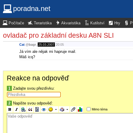
poradna.net
Počítače
Teraristika
Akvaristika
Kutilství
Hry
P
ovladač pro základní desku A8N SLI
Cat
@
bagr
,
25.03.2007
20:05
Já vím ale nějak mi hapruje mail.
Máš icq?
Reakce na odpověď
1
Zadajte svou přezdívku:
2
Napište svou odpověď:
Mimo téma