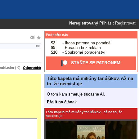
Neregistrovaný
Přihlásit
Registrovat
Podpořte nás
$2
- Ikona patrona na poradně
#10
$5
- Poradna bez reklam
$10
- Soukromé poradenství
STAŇTE SE PATRONEM
uhlasím (-0)
Odpovědět
Táto kapela má milióny fanúšikov. Až na
to, že neexistuje.
O tom kam smeruje sucasne AI.
Přejít na článek
Táto kapela má milióny fanúšikov - až na to, že
neexistuje