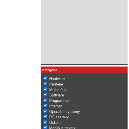
Kategorie
Hardware
Periferie
Multimédia
Software
Programování
Internet
Operační systémy
PC sestavy
Ostatní
Mobily a tablety