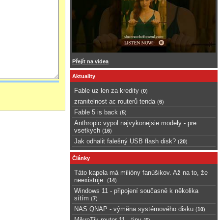
Přejít na videa
Aktuality
Fable uz len za kredity
(
0
)
zranitelnost ac routerů tenda
(
6
)
Fable 5 is back
(
5
)
Anthropic vypol najvykonejsie modely - pre
vsetkych
(
16
)
Jak odhalit falešný USB flash disk?
(
20
)
Články
Táto kapela má milióny fanúšikov. Až na to, že
neexistuje.
(
14
)
Windows 11 - připojení současně k několika
sítím
(
7
)
NAS QNAP - výměna systémového disku
(
10
)
MikroTik router 11 - tipy
(
5
)