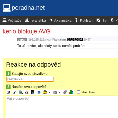
poradna.net
Počítače
Teraristika
Akvaristika
Kutilství
Hry
P
kerio blokuje AVG
pepan
[193.165.222.xxx]
@
lamalam
,
24.03.2007
20:47
To už nevím, ale nikdy spolu neměli problém.
Reakce na odpověď
1
Zadajte svou přezdívku:
2
Napište svou odpověď:
Mimo téma