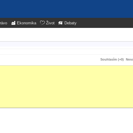
rávo
Ekonomika
Život
Debaty
Souhlasím (+0)
Neso