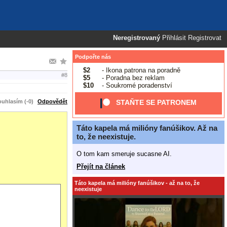
Neregistrovaný
Přihlásit
Registrovat
Podpořte nás
$2
- Ikona patrona na poradně
#8
$5
- Poradna bez reklam
$10
- Soukromé poradenství
uhlasím (-0)
Odpovědět
STAŇTE SE PATRONEM
Táto kapela má milióny fanúšikov. Až na
to, že neexistuje.
O tom kam smeruje sucasne AI.
Přejít na článek
Táto kapela má milióny fanúšikov - až na to, že
neexistuje