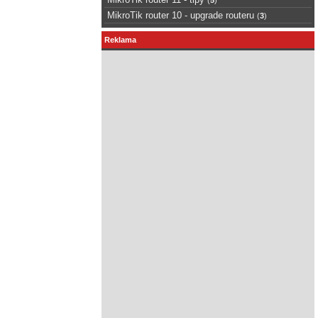
MikroTik router 10 - upgrade routeru
(
3
)
Reklama